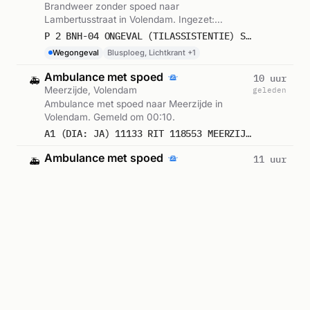
Brandweer zonder spoed naar
Lambertusstraat in Volendam. Ingezet:
Blusploeg, Lichtkrant, Monitor Waterland
P 2 BNH-04 ONGEVAL (TILASSISTENTIE) ST LAMBERTUSSTRAAT VOLENDAM 112031
Noord. Gemeld om 07:38.
Wegongeval
Blusploeg, Lichtkrant +1
Ambulance met spoed
10 uur
🚑
Meerzijde, Volendam
geleden
Ambulance met spoed naar Meerzijde in
Volendam. Gemeld om 00:10.
A1 (DIA: JA) 11133 RIT 118553 MEERZIJDE VOLENDAM
Ambulance met spoed
11 uur
🚑
Strandweg, Volendam
geleden
Ambulance met spoed naar Strandweg in
Volendam. Gemeld om 23:23.
A1 (DIA: JA) 11133 RIT 118531 STRANDWEG VOLENDAM
Ambulance-inzet
14 uur
🚑
Dirkslandstraat, Volendam
geleden
Ambulance zonder spoed naar Dirkslandstraat
in Volendam. Gemeld om 20:11.
A2 (DIA: JA) 11136 RIT 118464 DIRKSLANDSTRAAT VOLENDAM