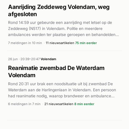
een reanimatie op de Julianaweg; één bron meldt dat een
Aanrijding Zeddeweg Volendam, weg
traumahelikopter werd gealarmeerd. Verdere details over het
afgesloten
afloop van het incident zijn niet bekend.
Rond 14:59 uur gebeurde een aanrijding met letsel op de
Zeddeweg (N517) in Volendam. Politie en meerdere
ambulances werden ter plaatse geroepen en behandelden
de slachtoffers. Volgens Rodi.nl en Drimble was sprake van
7 meldingen in 10 min
·
11 nieuwsartikelen
75 min eerder
een flinke aanrijding, waarbij de weg werd afgesloten voor
het verkeer. Verdere details over het aantal gewonden en de
oorzaak van het ongeval zijn niet bekendgemaakt. De
26 jun · 20:39–20:47
·
Volendam
hulpdiensten waren ruim tien minuten actief ter plaatse.
Reanimatie zwembad De Waterdam
Volendam
Rond 20:31 uur brak een noodsituatie uit bij zwembad De
Waterdam aan de Harlingenlaan in Volendam. Een persoon
had reanimatie nodig, waarop brandweer en ambulance
massaal ter plaatse rukten. Ook een traumahelikopter werd
6 meldingen in 7 min
·
21 nieuwsartikelen
8 min eerder
gealarmeerd. Volgens rodi.nl betrof het een 19-jarige
Amsterdammer, die ondanks de hulpverlening niet kon
worden gered en ter plaatse is overleden. De hulpdiensten
waren binnen enkele minuten aanwezig en voerden