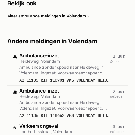
Bekijk ook
reanimatiehandelingen uit.
Meer ambulance meldingen in Volendam
→
Andere meldingen in Volendam
Ambulance-inzet
1 uur
🚑
Heideweg, Volendam
geleden
Ambulance zonder spoed naar Heideweg in
Volendam. Ingezet: Voorwaardescheppend.
Gemeld om 09:35.
A2 11135 RIT 118701 VWS VOLENDAM HEIDEWEG VOLENDAM
Ambulance-inzet
2 uur
🚑
Heideweg, Volendam
geleden
Ambulance zonder spoed naar Heideweg in
Volendam. Ingezet: Voorwaardescheppend.
Gemeld om 08:01.
A2 11136 RIT 118662 VWS VOLENDAM HEIDEWEG VOLENDAM
Verkeersongeval
3 uur
🔥
Lambertusstraat, Volendam
geleden