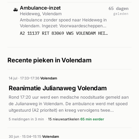
Ambulance-inzet
65 dagen
🚑
Heideweg, Volendam
geleden
Ambulance zonder spoed naar Heideweg in
Volendam. Ingezet: Voorwaardescheppend.
Gemeld om 15:10.
A2 11137 RIT 83069 VWS VOLENDAM HEIDEWEG VOLENDAM
Recente pieken in Volendam
14 jul · 17:33–17:36
·
Volendam
Reanimatie Julianaweg Volendam
Rond 17:20 uur werd een medische noodsituatie gemeld aan
de Julianaweg in Volendam. De ambulance werd met spoed
uitgestuurd (A2 prioriteit) en kreeg vervolgens twee
vervolgmeldingen voor dezelfde locatie. Kort daarna werd
5 meldingen in 3 min
·
15 nieuwsartikelen
65 min eerder
ook de brandweer gealarmeerd voor reanimatie (P1). Binnen
drie minuten arriveerden meerdere ambulances ter plaatse
en werd een AED ingezet. Volgens nieuwsartikelen betrof het
30 jun · 15:04–15:15
·
Volendam