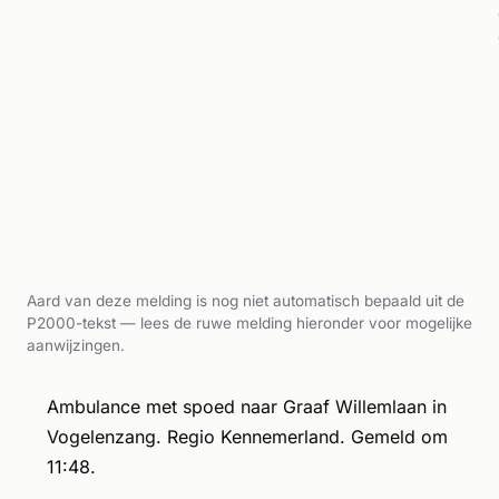
Aard van deze melding is nog niet automatisch bepaald uit de
P2000-tekst — lees de ruwe melding hieronder voor mogelijke
aanwijzingen.
Ambulance met spoed naar Graaf Willemlaan in
Vogelenzang. Regio Kennemerland. Gemeld om
11:48.