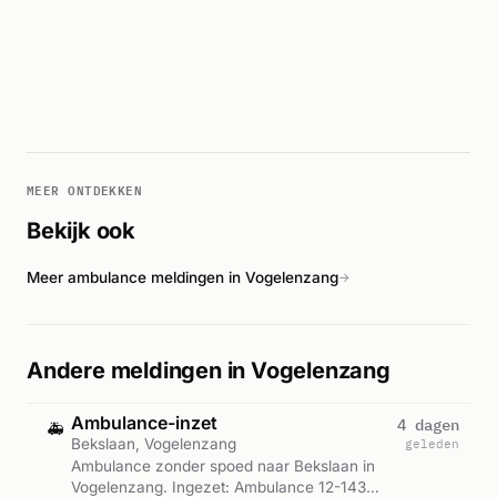
MEER ONTDEKKEN
Bekijk ook
Meer ambulance meldingen in Vogelenzang
→
Andere meldingen in Vogelenzang
Ambulance-inzet
4 dagen
🚑
Bekslaan, Vogelenzang
geleden
Ambulance zonder spoed naar Bekslaan in
Vogelenzang. Ingezet: Ambulance 12-143