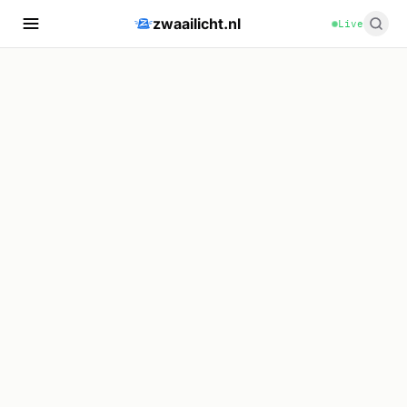
zwaailicht.nl
Live