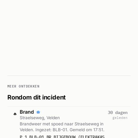
MEER ONTDEKKEN
Rondom dit incident
Brand
30 dagen
🔥
Straelseweg, Velden
geleden
Brandweer met spoed naar Straelseweg in
Velden. Ingezet: BLB-01. Gemeld om 17:51.
P 1 BLB-01 BR BIJGEBOUW (ELEKTRAKAST) JAGERSRUST STRAELSEWEG VELDEN 233261