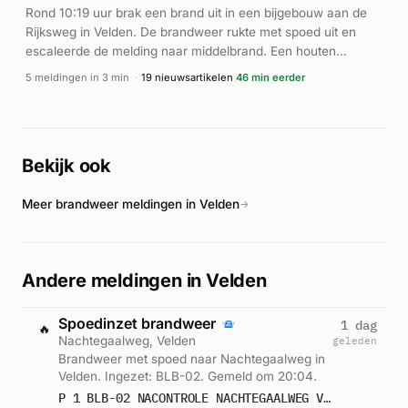
Rond 10:19 uur brak een brand uit in een bijgebouw aan de
Rijksweg in Velden. De brandweer rukte met spoed uit en
escaleerde de melding naar middelbrand. Een houten
overkapping of tuinhuis stond in lichterlaaie. De Rijksweg
5 meldingen in 3 min
·
19 nieuwsartikelen
46 min eerder
werd afgesloten voor verkeer vanwege de inzet van
hulpdiensten. Volgens De Limburger en Omroep Venlo was
het bijgebouw naast een woning gelegen. Buren hebben de
melding gedaan. Er zijn geen gewonden gemeld en de brand
Bekijk ook
werd onder controle gebracht.
Meer brandweer meldingen in Velden
→
Andere meldingen in Velden
Spoedinzet brandweer
1 dag
🔥
Nachtegaalweg, Velden
geleden
Brandweer met spoed naar Nachtegaalweg in
Velden. Ingezet: BLB-02. Gemeld om 20:04.
P 1 BLB-02 NACONTROLE NACHTEGAALWEG VELDEN 233288