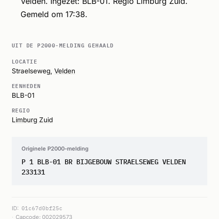
Velden. Ingezet: BLB-01. Regio Limburg Zuid.
Gemeld om 17:38.
UIT DE P2000-MELDING GEHAALD
LOCATIE
Straelseweg,
Velden
EENHEDEN
BLB-01
REGIO
Limburg Zuid
Originele P2000-melding
P 1 BLB-01 BR BIJGEBOUW STRAELSEWEG VELDEN
233131
ID:
01c67d0bf25c
Capcode: 002029573