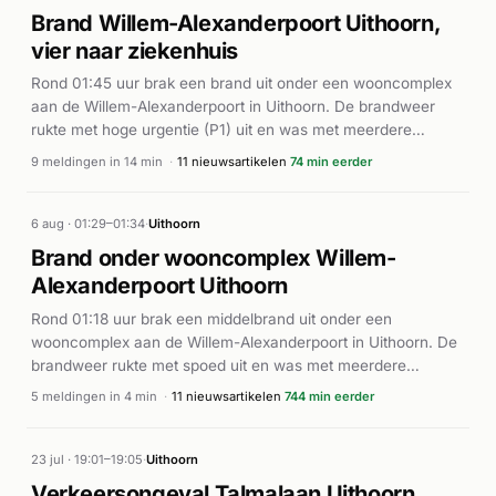
Brand Willem-Alexanderpoort Uithoorn,
vier naar ziekenhuis
Rond 01:45 uur brak een brand uit onder een wooncomplex
aan de Willem-Alexanderpoort in Uithoorn. De brandweer
rukte met hoge urgentie (P1) uit en was met meerdere
eenheden ter plaatse. Gelijktijdig werden vijf ambulances
9 meldingen in 14 min
·
11 nieuwsartikelen
74 min eerder
ingezet. Volgens de nieuwsbronnen ontstond een
middelbrand die veel schade veroorzaakte. Vier bewoners
werden naar het ziekenhuis vervoerd voor behandeling.
6 aug · 01:29–01:34
·
Uithoorn
Daarnaast raakten meerdere voertuigen beschadigd door de
Brand onder wooncomplex Willem-
brand. De brandweer had het incident rond 02:00 uur onder
Alexanderpoort Uithoorn
controle.
Rond 01:18 uur brak een middelbrand uit onder een
wooncomplex aan de Willem-Alexanderpoort in Uithoorn. De
brandweer rukte met spoed uit en was met meerdere
eenheden ter plaatse. Ook een ambulance werd
5 meldingen in 4 min
·
11 nieuwsartikelen
744 min eerder
gealarmeerd. Volgens 0297.nl en NH Nieuws werden vier
bewoners naar het ziekenhuis vervoerd. De brand
veroorzaakte veel schade aan het pand en beschadigde
23 jul · 19:01–19:05
·
Uithoorn
meerdere voertuigen in de buurt. De exacte oorzaak van de
Verkeersongeval Talmalaan Uithoorn,