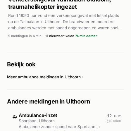
brand is niet bekend.
traumahelikopter ingezet
Rond 18:50 uur vond een verkeersongeval met letsel plaats
op de Talmalaan in Uithoorn. De brandweer en meerdere
ambulances werden met spoed opgeroepen en waren snel
ter plaatse. Vanwege de ernst van het incident werd ook een
5 meldingen in 4 min
·
11 nieuwsartikelen
74 min eerder
traumahelikopter gealarmeerd. De precieze omstandigheden
en aantal gewonden zijn niet nader bekend. De hulpdiensten
verzorgden de medische zorg aan de betrokkenen ter
plaatse.
Bekijk ook
Meer ambulance meldingen in Uithoorn
→
Andere meldingen in Uithoorn
Ambulance-inzet
12 uur
🚑
Sportlaan, Uithoorn
geleden
Ambulance zonder spoed naar Sportlaan in