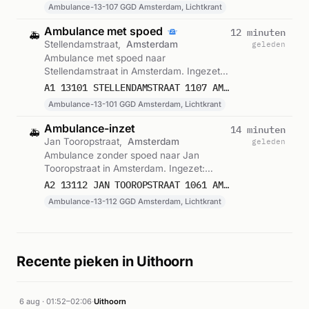
Lichtkrant. Gemeld om 22:59.
Ambulance-13-107 GGD Amsterdam, Lichtkrant
Ambulance met spoed
12 minuten
🚑
Stellendamstraat,
Amsterdam
geleden
Ambulance met spoed naar
Stellendamstraat in Amsterdam. Ingezet:
Ambulance-13-101 GGD Amsterdam,
A1 13101 STELLENDAMSTRAAT 1107 AMSTERDAM 76135
Lichtkrant. Gemeld om 22:57.
Ambulance-13-101 GGD Amsterdam, Lichtkrant
Ambulance-inzet
14 minuten
🚑
Jan Tooropstraat,
Amsterdam
geleden
Ambulance zonder spoed naar Jan
Tooropstraat in Amsterdam. Ingezet:
Ambulance-13-112 GGD Amsterdam,
A2 13112 JAN TOOROPSTRAAT 1061 AMSTERDAM 76134
Lichtkrant. Gemeld om 22:55.
Ambulance-13-112 GGD Amsterdam, Lichtkrant
Recente pieken in Uithoorn
6 aug · 01:52–02:06
·
Uithoorn