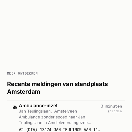
MEER ONTDEKKEN
Recente meldingen van standplaats
Amsterdam
Ambulance-inzet
3 minuten
🚑
Jan Teulingslaan,
Amstelveen
geleden
Ambulance zonder spoed naar Jan
Teulingslaan in Amstelveen. Ingezet:
Lichtkrant. Gemeld om 23:06.
A2 (DIA) 13174 JAN TEULINGSLAAN 1187 AMSTELVEEN 76139