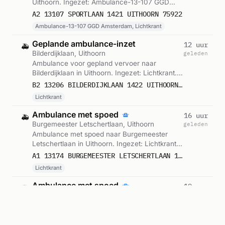
Uithoorn. Ingezet: Ambulance-13-107 GGD
Amsterdam, Lichtkrant. Gemeld om 11:09.
A2 13107 SPORTLAAN 1421 UITHOORN 75922
Ambulance-13-107 GGD Amsterdam, Lichtkrant
Geplande ambulance-inzet
12 uur
🚑
Bilderdijklaan, Uithoorn
geleden
Ambulance voor gepland vervoer naar
Bilderdijklaan in Uithoorn. Ingezet: Lichtkrant.
Gemeld om 10:15.
B2 13206 BILDERDIJKLAAN 1422 UITHOORN 75910
Lichtkrant
Ambulance met spoed
16 uur
🚑
Burgemeester Letschertlaan, Uithoorn
geleden
Ambulance met spoed naar Burgemeester
Letschertlaan in Uithoorn. Ingezet: Lichtkrant.
Gemeld om 06:55.
A1 13174 BURGEMEESTER LETSCHERTLAAN 1422 UITHOORN 75863
Lichtkrant
Ambulance met spoed
19 uur
🚑
Elsschotlaan, Uithoorn
geleden
Ambulance met spoed naar Elsschotlaan in
Uithoorn. Ingezet: Ambulance-13-179 VZA
Amstelveen, Lichtkrant. Gemeld om 03:56.