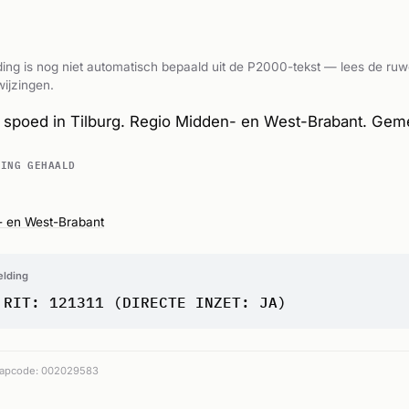
ing is nog niet automatisch bepaald uit de P2000-tekst — lees de ruw
ijzingen.
spoed in Tilburg. Regio Midden- en West-Brabant. Gem
DING GEHAALD
- en West-Brabant
elding
 RIT: 121311 (DIRECTE INZET: JA)
apcode: 002029583