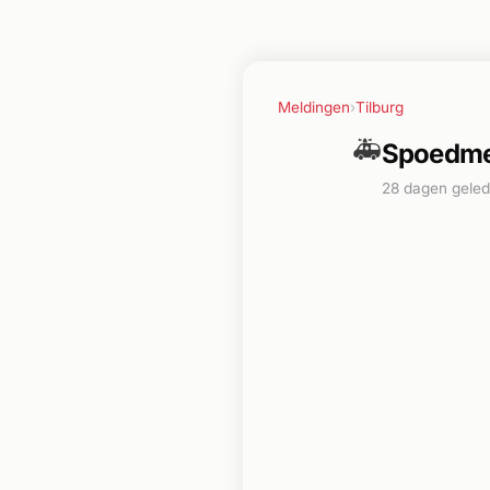
Meldingen
›
Tilburg
🚑
Spoedmel
28 dagen gele