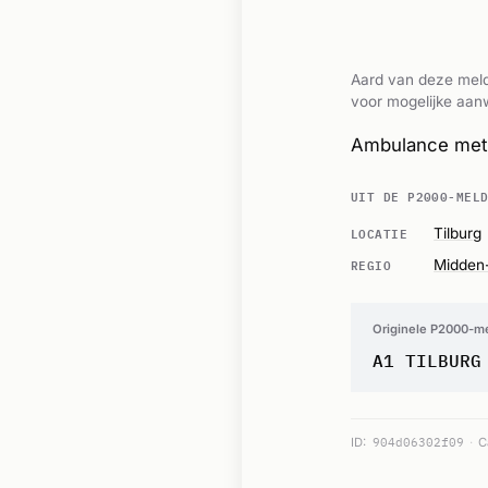
Aard van deze meld
voor mogelijke aanw
Ambulance met 
UIT DE P2000-MEL
LOCATIE
Tilburg
REGIO
Midden
Originele P2000-m
A1 TILBURG
ID:
904d06302f09
C