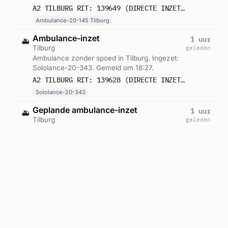
A2 TILBURG RIT: 139649 (DIRECTE INZET: JA)
Ambulance-20-145 Tilburg
Ambulance-inzet
1 uur
🚑
Tilburg
geleden
Ambulance zonder spoed in Tilburg. Ingezet:
Sololance-20-343. Gemeld om 18:27.
A2 TILBURG RIT: 139628 (DIRECTE INZET: JA)
Sololance-20-343
Geplande ambulance-inzet
1 uur
🚑
Tilburg
geleden
Ambulance voor gepland vervoer in Tilburg.
Gemeld om 18:23.
B2 TILBURG RIT: 139627
Ambulance-inzet
1 uur
🚑
Tilburg
geleden
Ambulance zonder spoed in Tilburg. Ingezet:
Sololance-20-343. Gemeld om 18:13.
A2 TILBURG RIT: 139625 (DIRECTE INZET: JA)
Sololance-20-343