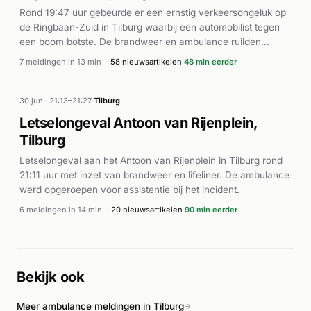
Rond 19:47 uur gebeurde er een ernstig verkeersongeluk op
de Ringbaan-Zuid in Tilburg waarbij een automobilist tegen
een boom botste. De brandweer en ambulance ruilden
meteen uit met hoge prioriteit (P1). Ook een traumahelikopter
7 meldingen in 13 min
·
58 nieuwsartikelen
48 min eerder
werd gealarmeerd vanwege de ernst van het incident.
Volgens meerdere nieuwsbronnen liep de bestuurder ernstige
verwondingen op en werd hij als zwaargewond vervoerd. De
30 jun · 21:13–21:27
·
Tilburg
hulpdiensten waren snel ter plaatse en zorgden voor
Letselongeval Antoon van Rijenplein,
medische assistentie aan het slachtoffer. Het incident was
Tilburg
kort van duur, maar veroorzaakte een aanzienlijke inzet van
hulpdiensten in de stad.
Letselongeval aan het Antoon van Rijenplein in Tilburg rond
21:11 uur met inzet van brandweer en lifeliner. De ambulance
werd opgeroepen voor assistentie bij het incident.
6 meldingen in 14 min
·
20 nieuwsartikelen
90 min eerder
Bekijk ook
Meer ambulance meldingen in Tilburg
→