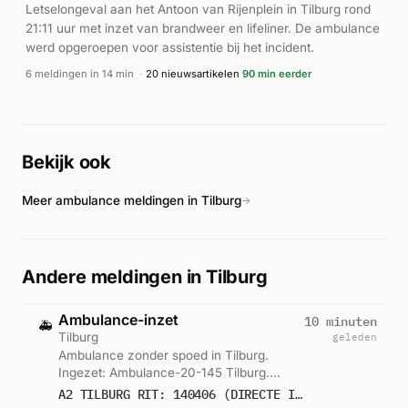
hulpdiensten in de stad.
Letselongeval aan het Antoon van Rijenplein in Tilburg rond
21:11 uur met inzet van brandweer en lifeliner. De ambulance
werd opgeroepen voor assistentie bij het incident.
6 meldingen in 14 min
·
20 nieuwsartikelen
90 min eerder
Bekijk ook
Meer ambulance meldingen in Tilburg
→
Andere meldingen in Tilburg
Ambulance-inzet
10 minuten
🚑
Tilburg
geleden
Ambulance zonder spoed in Tilburg.
Ingezet: Ambulance-20-145 Tilburg.
Gemeld om 01:33.
A2 TILBURG RIT: 140406 (DIRECTE INZET: JA)