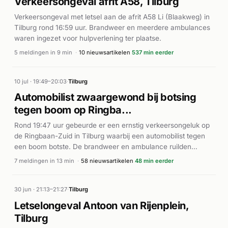
Verkeersongeval afrit A58, Tilburg
Verkeersongeval met letsel aan de afrit A58 Li (Blaakweg) in
Tilburg rond 16:59 uur. Brandweer en meerdere ambulances
waren ingezet voor hulpverlening ter plaatse.
5 meldingen in 9 min
·
10 nieuwsartikelen
537 min eerder
10 jul · 19:49–20:03
·
Tilburg
Automobilist zwaargewond bij botsing
tegen boom op Ringba...
Rond 19:47 uur gebeurde er een ernstig verkeersongeluk op
de Ringbaan-Zuid in Tilburg waarbij een automobilist tegen
een boom botste. De brandweer en ambulance ruilden
meteen uit met hoge prioriteit (P1). Ook een traumahelikopter
7 meldingen in 13 min
·
58 nieuwsartikelen
48 min eerder
werd gealarmeerd vanwege de ernst van het incident.
Volgens meerdere nieuwsbronnen liep de bestuurder ernstige
verwondingen op en werd hij als zwaargewond vervoerd. De
30 jun · 21:13–21:27
·
Tilburg
hulpdiensten waren snel ter plaatse en zorgden voor
Letselongeval Antoon van Rijenplein,
medische assistentie aan het slachtoffer. Het incident was
Tilburg
kort van duur, maar veroorzaakte een aanzienlijke inzet van