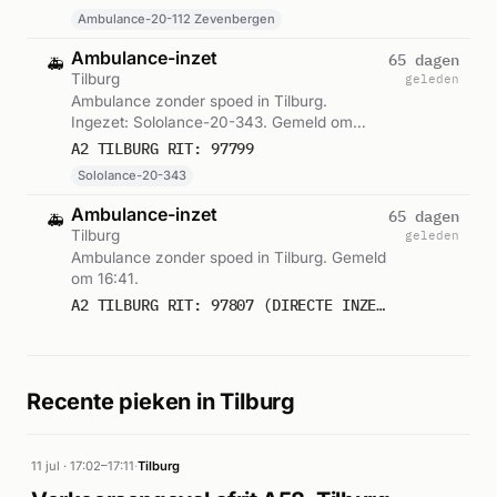
Ambulance-20-112 Zevenbergen
Ambulance-inzet
65 dagen
🚑
Tilburg
geleden
Ambulance zonder spoed in Tilburg.
Ingezet: Sololance-20-343. Gemeld om
16:31.
A2 TILBURG RIT: 97799
Sololance-20-343
Ambulance-inzet
65 dagen
🚑
Tilburg
geleden
Ambulance zonder spoed in Tilburg. Gemeld
om 16:41.
A2 TILBURG RIT: 97807 (DIRECTE INZET: JA)
Recente pieken in Tilburg
11 jul · 17:02–17:11
·
Tilburg