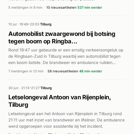
5 meldingen in 9 min
·
10 nieuwsartikelen
537 min eerder
10 jul · 19:49–20:03
·
Tilburg
Automobilist zwaargewond bij botsing
tegen boom op Ringba...
Rond 19:47 uur gebeurde er een ernstig verkeersongeluk op
de Ringbaan-Zuid in Tilburg waarbij een automobilist tegen
een boom botste. De brandweer en ambulance ruilden
meteen uit met hoge prioriteit (P1). Ook een traumahelikopter
7 meldingen in 13 min
·
58 nieuwsartikelen
48 min eerder
werd gealarmeerd vanwege de ernst van het incident.
Volgens meerdere nieuwsbronnen liep de bestuurder ernstige
verwondingen op en werd hij als zwaargewond vervoerd. De
30 jun · 21:13–21:27
·
Tilburg
hulpdiensten waren snel ter plaatse en zorgden voor
Letselongeval Antoon van Rijenplein,
medische assistentie aan het slachtoffer. Het incident was
Tilburg
kort van duur, maar veroorzaakte een aanzienlijke inzet van
hulpdiensten in de stad.
Letselongeval aan het Antoon van Rijenplein in Tilburg rond
21:11 uur met inzet van brandweer en lifeliner. De ambulance
werd opgeroepen voor assistentie bij het incident.