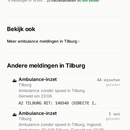
6 meldingen in 14 min
·
20 nieuwsartikelen
90 min eerder
Bekijk ook
Meer ambulance meldingen in Tilburg
→
Andere meldingen in Tilburg
Ambulance-inzet
44 minuten
🚑
Tilburg
geleden
Ambulance zonder spoed in Tilburg.
Gemeld om 23:06.
A2 TILBURG RIT: 140340 (DIRECTE INZET: JA)
Ambulance-inzet
1 uur
🚑
Tilburg
geleden
Ambulance zonder spoed in Tilburg. Ingezet:
Ambulance-20-146 Tilburg. Gemeld om 22:39.