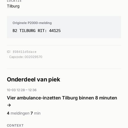
LOCATIE
Tilburg
Originele P2000-melding
B2 TILBURG RIT: 44125
ID:
f08411d5dace
Capcode: 002029570
Onderdeel van piek
10-03 12:28 – 12:36
Vier ambulance-inzetten Tilburg binnen 8 minuten
→
4
meldingen
·
7
min
CONTEXT