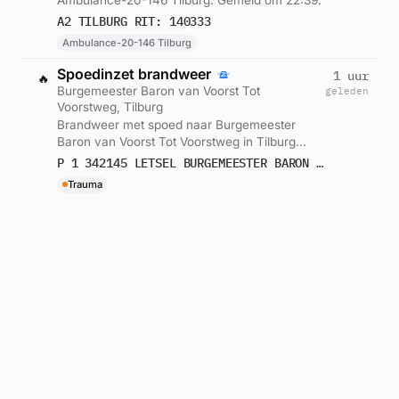
A2 TILBURG RIT: 140333
Ambulance-20-146 Tilburg
Spoedinzet brandweer
1 uur
🔥
Burgemeester Baron van Voorst Tot
geleden
Voorstweg, Tilburg
Brandweer met spoed naar Burgemeester
Baron van Voorst Tot Voorstweg in Tilburg
(ernstig letsel). Gemeld om 22:21.
P 1 342145 LETSEL BURGEMEESTER BARON VAN VOORST TOT VOORSTWEG TILBURG
Trauma
Ambulance met spoed
1 uur
🚑
Tilburg
geleden
Ambulance met spoed in Tilburg. Ingezet:
Ambulance-20-148 Tilburg. Gemeld om 22:00.
A1 TILBURG RIT: 140313
Ambulance-20-148 Tilburg
Ambulance met spoed
2 uur
🚑
Tilburg
geleden
Ambulance met spoed in Tilburg. Ingezet:
Ambulance-20-144 Tilburg. Gemeld om 21:33.