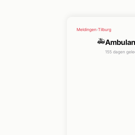
Meldingen
›
Tilburg
🚑
Ambulanc
155 dagen gel