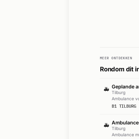
MEER ONTDEKKEN
Rondom dit i
Geplande a
🚑
Tilburg
Ambulance vo
B1 TILBURG 
Ambulance
🚑
Tilburg
Ambulance me