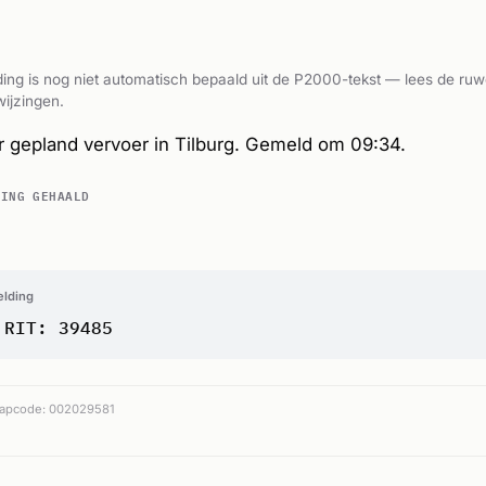
ing is nog niet automatisch bepaald uit de P2000-tekst — lees de ruw
ijzingen.
 gepland vervoer in Tilburg. Gemeld om 09:34.
DING GEHAALD
elding
 RIT: 39485
apcode: 002029581