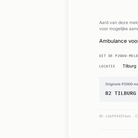
Aard van deze meld
voor mogelijke aanw
Ambulance voor
UIT DE P2000-MEL
LOCATIE
Tilburg
Originele P2000-m
B2 TILBURG
ID:
c2e993457edc
C