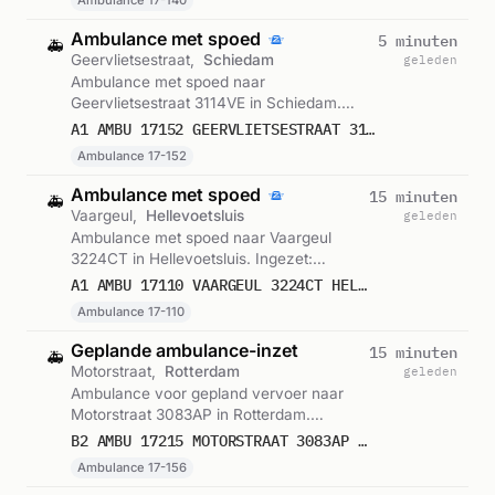
Ambulance 17-140
Ambulance met spoed
5 minuten
🚑
Geervlietsestraat,
Schiedam
geleden
Ambulance met spoed naar
Geervlietsestraat 3114VE in Schiedam.
Ingezet: Ambulance 17-152. Gemeld om
A1 AMBU 17152 GEERVLIETSESTRAAT 3114VE SCHIEDAM SCHIDM BON 121750
09:05.
Ambulance 17-152
Ambulance met spoed
15 minuten
🚑
Vaargeul,
Hellevoetsluis
geleden
Ambulance met spoed naar Vaargeul
3224CT in Hellevoetsluis. Ingezet:
Ambulance 17-110. Gemeld om 08:55.
A1 AMBU 17110 VAARGEUL 3224CT HELLEVOETSLUIS HELLVS BON 121746
Ambulance 17-110
Geplande ambulance-inzet
15 minuten
🚑
Motorstraat,
Rotterdam
geleden
Ambulance voor gepland vervoer naar
Motorstraat 3083AP in Rotterdam.
Ingezet: Ambulance 17-156. Gemeld om
B2 AMBU 17215 MOTORSTRAAT 3083AP ROTTERDAM ROTTDM BON 121745
08:55.
Ambulance 17-156