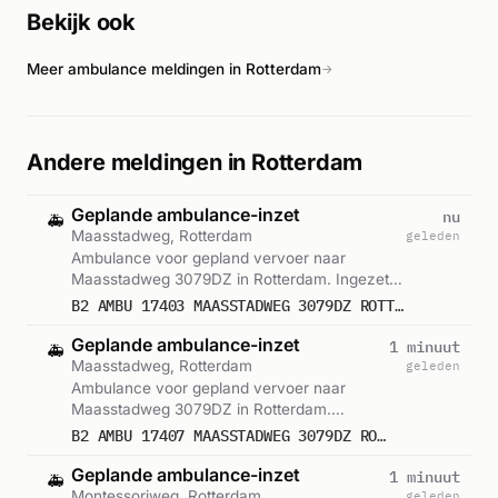
Bekijk ook
explosie aan de Van Speykstraat. Over gewonden of exacte
oorzaak zijn geen details bekend.
Meer ambulance meldingen in Rotterdam
→
Andere meldingen in Rotterdam
Geplande ambulance-inzet
nu
🚑
Maasstadweg, Rotterdam
geleden
Ambulance voor gepland vervoer naar
Maasstadweg 3079DZ in Rotterdam. Ingezet:
Ambulance. Gemeld om 09:10.
B2 AMBU 17403 MAASSTADWEG 3079DZ ROTTERDAM ROTTDM BON 121756
Geplande ambulance-inzet
1 minuut
🚑
Maasstadweg, Rotterdam
geleden
Ambulance voor gepland vervoer naar
Maasstadweg 3079DZ in Rotterdam.
Ingezet: Ambulance. Gemeld om 09:09.
B2 AMBU 17407 MAASSTADWEG 3079DZ ROTTERDAM ROTTDM BON 121755
Geplande ambulance-inzet
1 minuut
🚑
Montessoriweg, Rotterdam
geleden