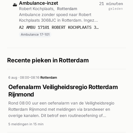
Ambulance-inzet
21 minuten
🚑
Robert Kochplaats,
Rotterdam
geleden
Ambulance zonder spoed naar Robert
Kochplaats 3068JC in Rotterdam. Ingezet:
Ambulance 17-101. Gemeld om 08:49.
A2 AMBU 17101 ROBERT KOCHPLAATS 3068JC ROTTERDAM ROTTDM BON 121742
Ambulance 17-101
Recente pieken in Rotterdam
6 aug · 08:00–08:16
·
Rotterdam
Oefenalarm Veiligheidsregio Rotterdam
Rijnmond
Rond 08:00 uur een oefenalarm van de Veiligheidsregio
Rotterdam Rijnmond met meldingen via brandweer en
overige kanalen. Dit betrof een routineoefening of
systeemtest, geen werkelijk incident.
5 meldingen in 15 min