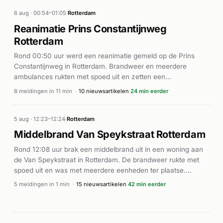
6 aug · 00:54–01:05
·
Rotterdam
Reanimatie Prins Constantijnweg
Rotterdam
Rond 00:50 uur werd een reanimatie gemeld op de Prins
Constantijnweg in Rotterdam. Brandweer en meerdere
ambulances rukten met spoed uit en zetten een
automatische externe defibrillator (AED) in. De
8 meldingen in 11 min
·
10 nieuwsartikelen
24 min eerder
traumahelikopter werd gealarmeerd naar de locatie. In totaal
werden vier ambulances en meerdere brandweereeenheden
ingezet voor de geneeskundige noodinterventie. De
5 aug · 12:23–12:24
·
Rotterdam
meldingen werden tussen 00:49 en 00:56 uur verwerkt, wat
Middelbrand Van Speykstraat Rotterdam
wijst op een complexe redding met aanhoudende medische
Rond 12:08 uur brak een middelbrand uit in een woning aan
begeleiding.
de Van Speykstraat in Rotterdam. De brandweer rukte met
spoed uit en was met meerdere eenheden ter plaatse.
Volgens Nieuws op Beeld vond tijdens de brand een explosie
5 meldingen in 1 min
·
15 nieuwsartikelen
42 min eerder
plaats in de bovenwoning, waarbij ruiten gesprongen en
daken beschadigd raakten. Het incident duurde tot ongeveer
12:22 uur. Rijnmond meldt dat twee branden in Rotterdam die
ochtend werden gemeld, waaronder deze brand met