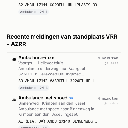
Ambulance 17-111. Gemeld om 16:28.
A2 AMBU 17111 CORDELL HULLPLAATS 3068VH ROTTERDAM ROTTDM BON 106545
Ambulance 17-111
Recente meldingen van standplaats VRR
- AZRR
Ambulance-inzet
4 minuten
🚑
Vaargeul,
Hellevoetsluis
geleden
Ambulance onderweg naar Vaargeul
3224CT in Hellevoetsluis. Ingezet:
Ambulance 17-113. Gemeld om 09:06.
A0 AMBU 17113 VAARGEUL 3224CT HELLEVOETSLUIS HELLVS BON 121752
Ambulance 17-113
Ambulance met spoed
4 minuten
🚑
Binnenweg,
Krimpen aan den IJssel
geleden
Ambulance met spoed naar Binnenweg in
Krimpen aan den IJssel. Ingezet:
Ambulance 17-140. Gemeld om 09:06.
A1 (DIA: JA) AMBU 17140 BINNENWEG KRIMPEN AAN DEN IJSSEL KRIMIJ BON 121751