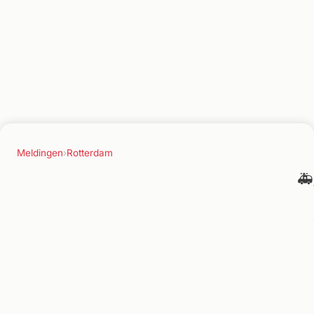
Meldingen
›
Rotterdam
🚑