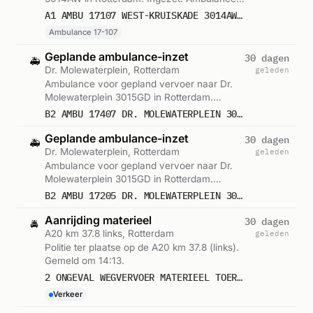
17-107. Gemeld om 13:47.
A1 AMBU 17107 WEST-KRUISKADE 3014AW ROTTERDAM ROTTDM BON 106440
Ambulance 17-107
Geplande ambulance-inzet
30 dagen
🚑
Dr. Molewaterplein, Rotterdam
geleden
Ambulance voor gepland vervoer naar Dr.
Molewaterplein 3015GD in Rotterdam.
Ingezet: Ambulance. Gemeld om 13:52.
B2 AMBU 17407 DR. MOLEWATERPLEIN 3015GD ROTTERDAM ROTTDM BON 106444
Geplande ambulance-inzet
30 dagen
🚑
Dr. Molewaterplein, Rotterdam
geleden
Ambulance voor gepland vervoer naar Dr.
Molewaterplein 3015GD in Rotterdam.
Ingezet: Ambulance. Gemeld om 14:11.
B2 AMBU 17205 DR. MOLEWATERPLEIN 3015GD ROTTERDAM ROTTDM BON 106458
Aanrijding materieel
30 dagen
🚔
A20 km 37.8 links, Rotterdam
geleden
Politie ter plaatse op de A20 km 37.8 (links).
Gemeld om 14:13.
2 ONGEVAL WEGVERVOER MATERIEEL TOERIT A20 LI - PR. ALEXANDER 16 37,8 D ROTTERDAM ICNUM 402311
Verkeer