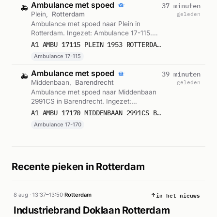
Ambulance met spoed
37 minuten
🚑
Plein,
Rotterdam
geleden
Ambulance met spoed naar Plein in
Rotterdam. Ingezet: Ambulance 17-115.
Gemeld om 18:10.
A1 AMBU 17115 PLEIN 1953 ROTTERDAM ROTTDM BON 122974
Ambulance 17-115
Ambulance met spoed
39 minuten
🚑
Middenbaan,
Barendrecht
geleden
Ambulance met spoed naar Middenbaan
2991CS in Barendrecht. Ingezet:
Ambulance 17-170. Gemeld om 18:09.
A1 AMBU 17170 MIDDENBAAN 2991CS BARENDRECHT BARDRT BON 122972
Ambulance 17-170
Recente pieken in Rotterdam
in het nieuws
8 aug · 13:37–13:50
·
Rotterdam
Industriebrand Doklaan Rotterdam