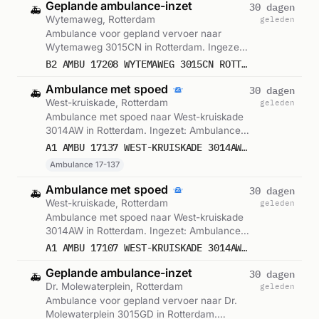
Geplande ambulance-inzet
30 dagen
🚑
Wytemaweg, Rotterdam
geleden
Ambulance voor gepland vervoer naar
Wytemaweg 3015CN in Rotterdam. Ingezet:
Ambulance. Gemeld om 14:14.
B2 AMBU 17208 WYTEMAWEG 3015CN ROTTERDAM ROTTDM BON 106460
Ambulance met spoed
30 dagen
🚑
West-kruiskade, Rotterdam
geleden
Ambulance met spoed naar West-kruiskade
3014AW in Rotterdam. Ingezet: Ambulance
17-137. Gemeld om 14:15.
A1 AMBU 17137 WEST-KRUISKADE 3014AW ROTTERDAM ROTTDM BON 106461
Ambulance 17-137
Ambulance met spoed
30 dagen
🚑
West-kruiskade, Rotterdam
geleden
Ambulance met spoed naar West-kruiskade
3014AW in Rotterdam. Ingezet: Ambulance.
Gemeld om 14:15.
A1 AMBU 17107 WEST-KRUISKADE 3014AW ROTTERDAM ROTTDM BON 106440
Geplande ambulance-inzet
30 dagen
🚑
Dr. Molewaterplein, Rotterdam
geleden
Ambulance voor gepland vervoer naar Dr.
Molewaterplein 3015GD in Rotterdam.