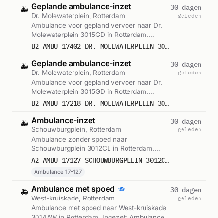
Geplande ambulance-inzet
30 dagen
🚑
Dr. Molewaterplein, Rotterdam
geleden
Ambulance voor gepland vervoer naar Dr.
Molewaterplein 3015GD in Rotterdam.
Ingezet: Ambulance. Gemeld om 13:30.
B2 AMBU 17402 DR. MOLEWATERPLEIN 3015GD ROTTERDAM ROTTDM BON 106429
Geplande ambulance-inzet
30 dagen
🚑
Dr. Molewaterplein, Rotterdam
geleden
Ambulance voor gepland vervoer naar Dr.
Molewaterplein 3015GD in Rotterdam.
Ingezet: Ambulance. Gemeld om 13:32.
B2 AMBU 17218 DR. MOLEWATERPLEIN 3015GD ROTTERDAM ROTTDM BON 106431
Ambulance-inzet
30 dagen
🚑
Schouwburgplein, Rotterdam
geleden
Ambulance zonder spoed naar
Schouwburgplein 3012CL in Rotterdam.
Ingezet: Ambulance 17-127. Gemeld om
A2 AMBU 17127 SCHOUWBURGPLEIN 3012CL ROTTERDAM ROTTDM BON 106436
13:40.
Ambulance 17-127
Ambulance met spoed
30 dagen
🚑
West-kruiskade, Rotterdam
geleden
Ambulance met spoed naar West-kruiskade
3014AW in Rotterdam. Ingezet: Ambulance