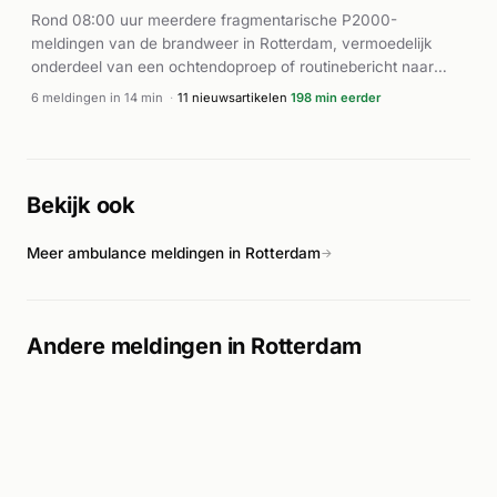
Slachthuiskade, waar een persoon te water raakte en
Rond 08:00 uur meerdere fragmentarische P2000-
gereanimeerd moest worden. De brand aan de Doklaan zette
meldingen van de brandweer in Rotterdam, vermoedelijk
zich voort tot in de nacht.
onderdeel van een ochtendoproep of routinebericht naar
Veiligheidsregio Rotterdam-Rijnmond.
6 meldingen in 14 min
·
11 nieuwsartikelen
198 min eerder
Bekijk ook
Meer ambulance meldingen in Rotterdam
→
Andere meldingen in Rotterdam
Ambulance met spoed
8 minuten
🚑
Hanrathstraat, Rotterdam
geleden
Ambulance met spoed naar Hanrathstraat
3067CH in Rotterdam. Ingezet: Ambulance
17-127. Gemeld om 18:39.
A1 AMBU 17127 HANRATHSTRAAT 3067CH ROTTERDAM ROTTDM BON 122984