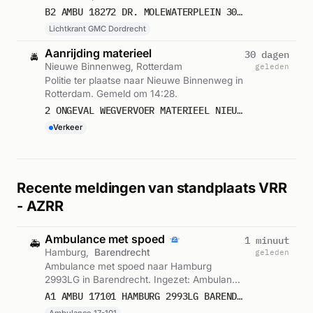
Ingezet: Lichtkrant GMC Dordrecht. Gemeld
B2 AMBU 18272 DR. MOLEWATERPLEIN 3015GD ROTTERDAM ROTTDM BON 106465
om 14:26.
Lichtkrant GMC Dordrecht
Aanrijding materieel
30 dagen
🚔
Nieuwe Binnenweg, Rotterdam
geleden
Politie ter plaatse naar Nieuwe Binnenweg in
Rotterdam. Gemeld om 14:28.
2 ONGEVAL WEGVERVOER MATERIEEL NIEUWE BINNENWEG ROTTERDAM ICNUM 402350
Verkeer
Recente meldingen van standplaats VRR
- AZRR
Ambulance met spoed
1 minuut
🚑
Hamburg,
Barendrecht
geleden
Ambulance met spoed naar Hamburg
2993LG in Barendrecht. Ingezet: Ambulance
17-101. Gemeld om 18:47.
A1 AMBU 17101 HAMBURG 2993LG BARENDRECHT BARDRT BON 122985