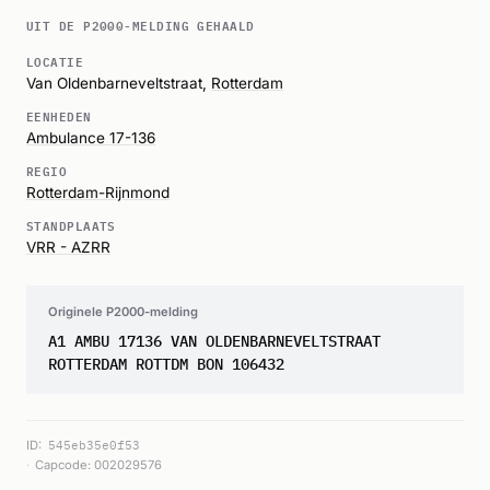
UIT DE P2000-MELDING GEHAALD
LOCATIE
Van Oldenbarneveltstraat,
Rotterdam
EENHEDEN
Ambulance 17-136
REGIO
Rotterdam-Rijnmond
STANDPLAATS
VRR - AZRR
Originele P2000-melding
A1 AMBU 17136 VAN OLDENBARNEVELTSTRAAT
ROTTERDAM ROTTDM BON 106432
ID:
545eb35e0f53
Capcode: 002029576