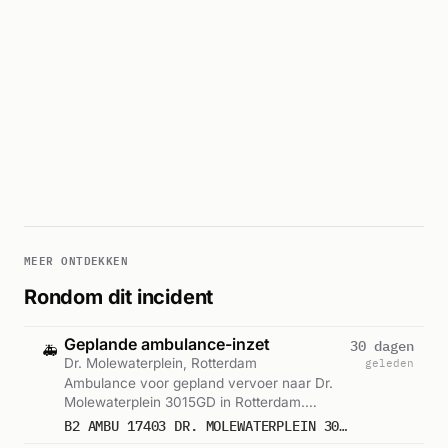
MEER ONTDEKKEN
Rondom dit incident
Geplande ambulance-inzet
30 dagen
🚑
Dr. Molewaterplein, Rotterdam
geleden
Ambulance voor gepland vervoer naar Dr.
Molewaterplein 3015GD in Rotterdam.
Ingezet: Ambulance. Gemeld om 13:11.
B2 AMBU 17403 DR. MOLEWATERPLEIN 3015GD ROTTERDAM ROTTDM BON 106421