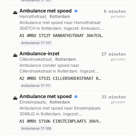
Ambulance 17-101
Ambulance met spoed
8 minuten
🚑
Hanrathstraat,
Rotterdam
geleden
Ambulance met spoed naar Hanrathstraat
3067CH in Rotterdam. Ingezet: Ambulance
17-127. Gemeld om 18:39.
A1 AMBU 17127 HANRATHSTRAAT 3067CH ROTTERDAM ROTTDM BON 122984
Ambulance 17-127
Ambulance-inzet
17 minuten
🚑
Cillershoekstraat,
Rotterdam
geleden
Ambulance zonder spoed naar
Cillershoekstraat in Rotterdam. Ingezet:
Ambulance 17-111. Gemeld om 18:31.
A2 AMBU 17111 CILLERSHOEKSTRAAT ROTTERDAM ROTTDM BON 122982
Ambulance 17-111
Ambulance met spoed
33 minuten
🚑
Einsteinplaats,
Rotterdam
geleden
Ambulance met spoed naar Einsteinplaats
3069JG in Rotterdam. Ingezet:
Ambulance 17-106. Gemeld om 18:15.
A1 AMBU 17106 EINSTEINPLAATS 3069JG ROTTERDAM ROTTDM BON 122977
Ambulance 17-106