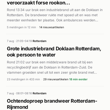
veroorzaakt forse rookon...
Rond 13:34 uur brak een industriebrand uit aan de Doklaan in
Rotterdam. De brandweer rukte met spoed uit en was met
meerder eenheden ter plaatse. Ook ambulances werden
opgeroepen (GRIP: 2). Volgens Hardnieuws veroorzaakte de
5 meldingen in 12 min
·
14 nieuwsartikelen
buitenbrand een forse rookontwikkeling in de buurt. De
exacte toedracht en eventuele slachtoffers zijn niet nader
gespecificeerd in de beschikbare informatie.
7 aug · 21:05–04:19
·
Rotterdam
Grote industriebrand Doklaan Rotterdam,
ook persoon te water
Rond 21:02 uur brak een middelzware brand uit bij een
recyclingbedrijf aan de Doklaan in Rotterdam-Zuid. De
vlammen groeiden snel uit tot een zeer grote brand met
dichte rookwolken; de brandweer schakelde GRIP 1 in rond
23 meldingen in 433 min
·
29 nieuwsartikelen
18 min eerder
21:34 uur en verhoogde later naar GRIP 2. Volgens De
Telegraaf, NU.nl en de Volkskrant was het brandend
bouwafval de oorzaak. Meerdere ambulances werden
7 aug · 08:01–08:16
·
Rotterdam
ingezet en verschillende gewonden verzorgd. De
Ochtendoproep brandweer Rotterdam-
Maastunnel sloot wegens rookoverlast. Een NL-Alert werd
Rijnmond
verstuurd. Rond 22:41 uur ontstond een apart incident aan de