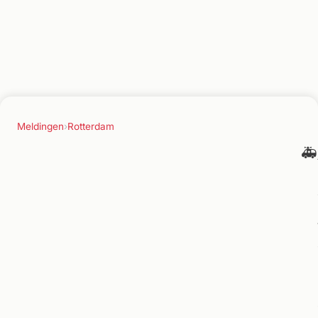
Meldingen
›
Rotterdam
🚑