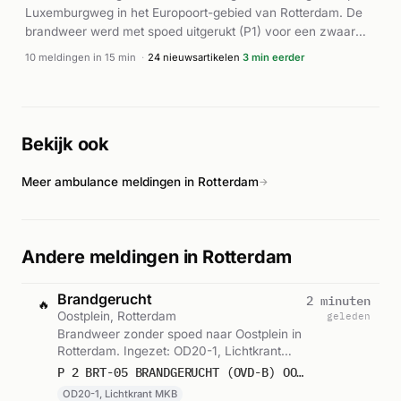
Luxemburgweg in het Europoort-gebied van Rotterdam. De
brandweer werd met spoed uitgerukt (P1) voor een zwaar
verkeersongeval, terwijl meerdere ambulances en een
10 meldingen in 15 min
·
24 nieuwsartikelen
3 min eerder
lifeliner ter plaatse kwamen. Volgens lokale media was een
persoon bekneld geraakt bij een trailer van P&O Ferries.
Politie was eveneens present voor onderzoek ter plaatse. De
hulpdiensten hadden het incident onder controle rond 16:58
Bekijk ook
uur. Over gewonden en de precieze omstandigheden zijn
geen verdere details bekend.
Meer ambulance meldingen in Rotterdam
→
Andere meldingen in Rotterdam
Brandgerucht
2 minuten
🔥
Oostplein, Rotterdam
geleden
Brandweer zonder spoed naar Oostplein in
Rotterdam. Ingezet: OD20-1, Lichtkrant
MKB. Gemeld om 00:23.
P 2 BRT-05 BRANDGERUCHT (OVD-B) OOSTPLEIN ROTTERDAM 179192
OD20-1, Lichtkrant MKB