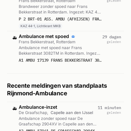
Frans Bekkerstraat, Rotterdam
geleden
Brandweer zonder spoed naar Frans
Bekkerstraat in Rotterdam. Ingezet: KAZ 44-
1, Lichtkrant MKB. Gemeld om 19:49.
P 2 BRT-01 ASS. AMBU (AFHIJSEN) FRANS BEKKERSTRAAT ROTTERDAM 173431 173451
KAZ 44-1, Lichtkrant MKB
Ambulance met spoed
29 dagen
🚑
Frans Bekkerstraat, Rotterdam
geleden
Ambulance met spoed naar Frans
Bekkerstraat 3082TM in Rotterdam. Ingezet:
Ambulance. Gemeld om 19:49.
A1 AMBU 17139 FRANS BEKKERSTRAAT 3082TM ROTTERDAM ROTTDM BON 106637
Recente meldingen van standplaats
Rijnmond-Ambulance
Ambulance-inzet
11 minuten
🚑
De Graafschap,
Capelle aan den IJssel
geleden
Ambulance zonder spoed naar De
Graafschap 2904XV in Capelle aan den
IJssel. Ingezet: Ambulance 17-161.
A2 AMBU 17161 DE GRAAFSCHAP 2904XV CAPELLE AAN DEN IJSSEL CAPIJS BON 122656