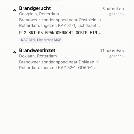
Brandgerucht
5 minuten
🔥
Oostplein, Rotterdam
geleden
Brandweer zonder spoed naar Oostplein in
Rotterdam. Ingezet: KAZ 31-1, Lichtkrant
MKB. Gemeld om 00:20.
P 2 BRT-05 BRANDGERUCHT OOSTPLEIN ROTTERDAM 170951
KAZ 31-1, Lichtkrant MKB
Brandweerinzet
11 minuten
🔥
Doklaan, Rotterdam
geleden
Brandweer zonder spoed naar Doklaan in
Rotterdam. Ingezet: KAZ 32-1, OD60-1,
BvD 65-0 en 1 andere eenheden. Gemeld
P2 AFLOS DOKLAAN MELDEN BIJ OVD 9194 DOKLAAN ROTTERDAM 179196 171061 173132
om 00:14.
KAZ 32-1, OD60-1 +2
Buitenbrand
11 minuten
🔥
Doklaan, Rotterdam
geleden
Brandweer met spoed naar Doklaan in
Rotterdam. Ingezet: BRT-03. Gemeld om
00:14.
P 1 BRT-03 BR BUITEN DOKLAAN ROTTERDAM 173431
Ambulance met spoed
21 minuten
🚑
Rekerdijk, Rotterdam
geleden