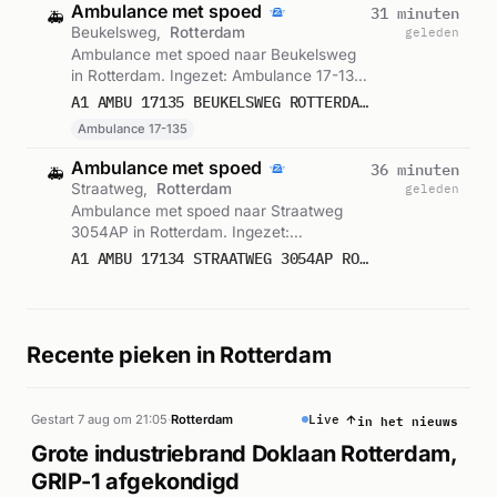
Ambulance met spoed
31 minuten
🚑
Beukelsweg,
Rotterdam
geleden
Ambulance met spoed naar Beukelsweg
in Rotterdam. Ingezet: Ambulance 17-135.
Gemeld om 23:54.
A1 AMBU 17135 BEUKELSWEG ROTTERDAM ROTTDM BON 122651
Ambulance 17-135
Ambulance met spoed
36 minuten
🚑
Straatweg,
Rotterdam
geleden
Ambulance met spoed naar Straatweg
3054AP in Rotterdam. Ingezet:
Ambulance. Gemeld om 23:50.
A1 AMBU 17134 STRAATWEG 3054AP ROTTERDAM ROTTDM BON 122650
Recente pieken in Rotterdam
in het nieuws
Gestart 7 aug om 21:05
·
Rotterdam
Live
Grote industriebrand Doklaan Rotterdam,
GRIP-1 afgekondigd