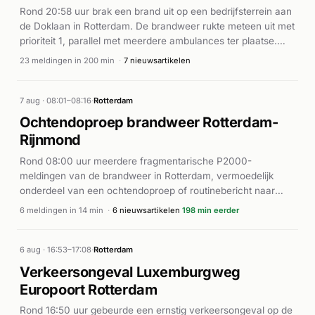
Rond 20:58 uur brak een brand uit op een bedrijfsterrein aan
de Doklaan in Rotterdam. De brandweer rukte meteen uit met
prioriteit 1, parallel met meerdere ambulances ter plaatse.
Wat aanvankelijk als een middelbrand werd gemeld,
23 meldingen in 200 min
·
7 nieuwsartikelen
escaleerde snel tot een grote brand bij een recyclingbedrijf
waar bouwafval in brand stond. Grote rookwolken waren
vanaf verschillende punten in de stad zichtbaar. Rond 21:32
7 aug · 08:01–08:16
·
Rotterdam
uur kondigde de brandweer GRIP-1 af vanwege de omvang
Ochtendoproep brandweer Rotterdam-
van het incident. Meerdere brandweereenheden en
Rijnmond
hulpdiensten bleven massaal ter plaatse voor bestrijding en
afwikkeling. De brand werd geclassificeerd als zeer groot,
Rond 08:00 uur meerdere fragmentarische P2000-
wat duidt op een major incident dat aanzienlijke middelen en
meldingen van de brandweer in Rotterdam, vermoedelijk
coördinatie van hulpdiensten vereiste.
onderdeel van een ochtendoproep of routinebericht naar
Veiligheidsregio Rotterdam-Rijnmond.
6 meldingen in 14 min
·
6 nieuwsartikelen
198 min eerder
6 aug · 16:53–17:08
·
Rotterdam
Verkeersongeval Luxemburgweg
Europoort Rotterdam
Rond 16:50 uur gebeurde een ernstig verkeersongeval op de