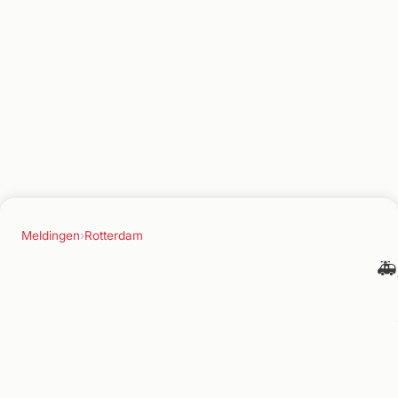
Meldingen
›
Rotterdam
🚑