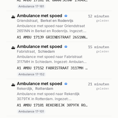
Gemeld om 00:15.
Ambulance 17-161
Ambulance met spoed
12 minuten
🚑
Griendstraat,
Berkel en Rodenrijs
geleden
Ambulance met spoed naar Griendstraat
2651NN in Berkel en Rodenrijs. Ingezet:
Ambulance. Gemeld om 00:14.
A1 AMBU 17139 GRIENDSTRAAT 2651NN BERKEL EN RODENRIJS BERKRR BON 122655
Ambulance met spoed
15 minuten
🚑
Fabristraat,
Schiedam
geleden
Ambulance met spoed naar Fabristraat
3117MH in Schiedam. Ingezet: Ambulance
17-152. Gemeld om 00:10.
A1 AMBU 17152 FABRISTRAAT 3117MH SCHIEDAM SCHIDM BON 122654
Ambulance 17-152
Ambulance met spoed
21 minuten
🚑
Rekerdijk,
Rotterdam
geleden
Ambulance met spoed naar Rekerdijk
3079TK in Rotterdam. Ingezet:
Ambulance 17-101. Gemeld om 00:05.
A1 AMBU 17101 REKERDIJK 3079TK ROTTERDAM ROTTDM BON 122652
Ambulance 17-101