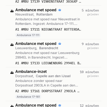
Ingezet: Ambulance. Gemeld om 23:02.
A2 AMBU 17139 VINKENSTRAAT 3036XP ROTTERDAM ROTTDM BON 122637
Ambulance met spoed
5 minuten
🚑
Nieuwstraat,
Rotterdam
geleden
Ambulance met spoed naar Nieuwstraat in
Rotterdam. Ingezet: Ambulance 17-111.
Gemeld om 23:01.
A1 AMBU 17111 NIEUWSTRAAT ROTTERDAM ROTTDM BON 122636
Ambulance 17-111
Ambulance met spoed
9 minuten
🚑
Leeuwenburg,
Barendrecht
geleden
Ambulance met spoed naar Leeuwenburg
2994EL in Barendrecht. Ingezet:
Ambulance. Gemeld om 22:58.
A1 AMBU 17133 LEEUWENBURG 2994EL BARENDRECHT BARDRT BON 122635
Ambulance-inzet
10 minuten
🚑
Dorpsstraat,
Capelle aan den IJssel
geleden
Ambulance zonder spoed naar
Dorpsstraat 2903LA in Capelle aan den
IJssel. Ingezet: Ambulance 17-161.
A2 AMBU 17161 DORPSSTRAAT 2903LA CAPELLE AAN DEN IJSSEL CAPIJS BON 122634
Gemeld om 22:57.
Ambulance 17-161
Ambulance met spoed
12 minuten
🚑