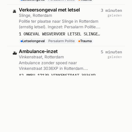
Verkeersongeval met letsel
3 minuten
🚔
Slinge, Rotterdam
geleden
Politie ter plaatse naar Slinge in Rotterdam
(ernstig letsel). Ingezet: Persalarm Politie.
Gemeld om 23:03.
1 ONGEVAL WEGVERVOER LETSEL SLINGE ROTTERDAM ICNUM 466377
Letselongeval
Persalarm Politie
Trauma
Ambulance-inzet
5 minuten
🚑
Vinkenstraat, Rotterdam
geleden
Ambulance zonder spoed naar
Vinkenstraat 3036XP in Rotterdam.
Ingezet: Ambulance. Gemeld om 23:02.
A2 AMBU 17139 VINKENSTRAAT 3036XP ROTTERDAM ROTTDM BON 122637
Verkeersongeval met letsel
5 minuten
🚔
Nieuwstraat, Rotterdam
geleden
Politie ter plaatse naar Nieuwstraat in
Rotterdam (ernstig letsel). Gemeld om
23:01.
1 ONGEVAL WEGVERVOER LETSEL NIEUWSTRAAT ROTTERDAM ICNUM 466370
Letselongeval
Trauma
Ambulance met spoed
5 minuten
🚑