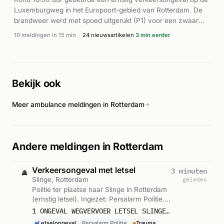
Luxemburgweg in het Europoort-gebied van Rotterdam. De
brandweer werd met spoed uitgerukt (P1) voor een zwaar
verkeersongeval, terwijl meerdere ambulances en een
10 meldingen in 15 min
·
24 nieuwsartikelen
3 min eerder
lifeliner ter plaatse kwamen. Volgens lokale media was een
persoon bekneld geraakt bij een trailer van P&O Ferries.
Politie was eveneens present voor onderzoek ter plaatse. De
hulpdiensten hadden het incident onder controle rond 16:58
Bekijk ook
uur. Over gewonden en de precieze omstandigheden zijn
geen verdere details bekend.
Meer ambulance meldingen in Rotterdam
→
Andere meldingen in Rotterdam
Verkeersongeval met letsel
3 minuten
🚔
Slinge, Rotterdam
geleden
Politie ter plaatse naar Slinge in Rotterdam
(ernstig letsel). Ingezet: Persalarm Politie.
Gemeld om 23:04.
1 ONGEVAL WEGVERVOER LETSEL SLINGE ROTTERDAM ICNUM 466381
Letselongeval
Persalarm Politie
Trauma