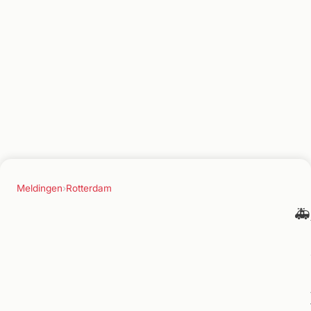
Meldingen
›
Rotterdam
🚑