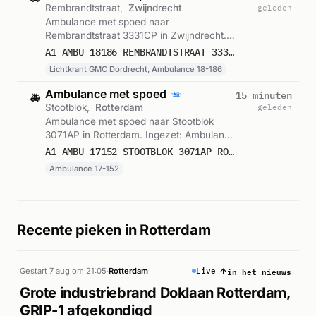
Rembrandtstraat,
Zwijndrecht
geleden
Ambulance met spoed naar
Rembrandtstraat 3331CP in Zwijndrecht.
Ingezet: Lichtkrant GMC Dordrecht,
A1 AMBU 18186 REMBRANDTSTRAAT 3331CP ZWIJNDRECHT ZWIJND BON 122633
Ambulance 18-186. Gemeld om 22:54.
Lichtkrant GMC Dordrecht, Ambulance 18-186
Ambulance met spoed
15 minuten
🚑
Stootblok,
Rotterdam
geleden
Ambulance met spoed naar Stootblok
3071AP in Rotterdam. Ingezet: Ambulance
17-152. Gemeld om 22:51.
A1 AMBU 17152 STOOTBLOK 3071AP ROTTERDAM ROTTDM BON 122631
Ambulance 17-152
Recente pieken in Rotterdam
in het nieuws
Gestart 7 aug om 21:05
·
Rotterdam
Live
Grote industriebrand Doklaan Rotterdam,
GRIP-1 afgekondigd