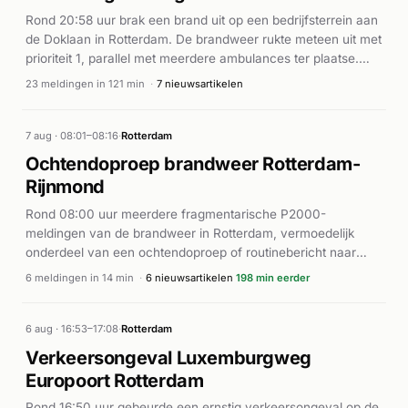
Rond 20:58 uur brak een brand uit op een bedrijfsterrein aan
de Doklaan in Rotterdam. De brandweer rukte meteen uit met
prioriteit 1, parallel met meerdere ambulances ter plaatse.
Wat aanvankelijk als een middelbrand werd gemeld,
23 meldingen in 121 min
·
7 nieuwsartikelen
escaleerde snel tot een grote brand bij een recyclingbedrijf
waar bouwafval in brand stond. Grote rookwolken waren
vanaf verschillende punten in de stad zichtbaar. Rond 21:32
7 aug · 08:01–08:16
·
Rotterdam
uur kondigde de brandweer GRIP-1 af vanwege de omvang
Ochtendoproep brandweer Rotterdam-
van het incident. Meerdere brandweereenheden en
Rijnmond
hulpdiensten bleven massaal ter plaatse voor bestrijding en
afwikkeling. De brand werd geclassificeerd als zeer groot,
Rond 08:00 uur meerdere fragmentarische P2000-
wat duidt op een major incident dat aanzienlijke middelen en
meldingen van de brandweer in Rotterdam, vermoedelijk
coördinatie van hulpdiensten vereiste.
onderdeel van een ochtendoproep of routinebericht naar
Veiligheidsregio Rotterdam-Rijnmond.
6 meldingen in 14 min
·
6 nieuwsartikelen
198 min eerder
6 aug · 16:53–17:08
·
Rotterdam
Verkeersongeval Luxemburgweg
Europoort Rotterdam
Rond 16:50 uur gebeurde een ernstig verkeersongeval op de