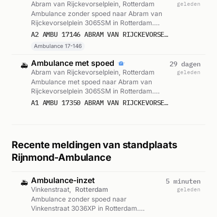
Abram van Rijckevorselplein, Rotterdam
geleden
Ambulance zonder spoed naar Abram van
Rijckevorselplein 3065SM in Rotterdam.
Ingezet: Ambulance 17-146. Gemeld om
A2 AMBU 17146 ABRAM VAN RIJCKEVORSELPLEIN 3065SM ROTTERDAM ROTTDM BON 106543
16:23.
Ambulance 17-146
Ambulance met spoed
29 dagen
🚑
Abram van Rijckevorselplein, Rotterdam
geleden
Ambulance met spoed naar Abram van
Rijckevorselplein 3065SM in Rotterdam.
Ingezet: Ambulance. Gemeld om 16:23.
A1 AMBU 17350 ABRAM VAN RIJCKEVORSELPLEIN 3065SM ROTTERDAM ROTTDM BON 106538
Recente meldingen van standplaats
Rijnmond-Ambulance
Ambulance-inzet
5 minuten
🚑
Vinkenstraat,
Rotterdam
geleden
Ambulance zonder spoed naar
Vinkenstraat 3036XP in Rotterdam.