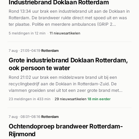
Industriebrand Doklaan Rotterdam
Rond 13:34 uur brak een industriebrand uit aan de Doklaan in
Rotterdam. De brandweer rukte direct met spoed uit en was
ter plaatse. Politie en meerdere ambulances (GRIP 2
geactiveerd) reageerden eveneens op het incident. Volgens
5 meldingen in 12 min
·
11 nieuwsartikelen
Hardnieuws zorgde de buitenbrand voor een forse
rookontwikkeling in de buurt. De exacte oorzaak en omvang
van de brand zijn niet nader bekendgemaakt.
7 aug · 21:05–04:19
·
Rotterdam
Grote industriebrand Doklaan Rotterdam,
ook persoon te water
Rond 21:02 uur brak een middelzware brand uit bij een
recyclingbedrijf aan de Doklaan in Rotterdam-Zuid. De
vlammen groeiden snel uit tot een zeer grote brand met
dichte rookwolken; de brandweer schakelde GRIP 1 in rond
23 meldingen in 433 min
·
29 nieuwsartikelen
18 min eerder
21:34 uur en verhoogde later naar GRIP 2. Volgens De
Telegraaf, NU.nl en de Volkskrant was het brandend
bouwafval de oorzaak. Meerdere ambulances werden
7 aug · 08:01–08:16
·
Rotterdam
ingezet en verschillende gewonden verzorgd. De
Ochtendoproep brandweer Rotterdam-
Maastunnel sloot wegens rookoverlast. Een NL-Alert werd
Rijnmond
verstuurd. Rond 22:41 uur ontstond een apart incident aan de