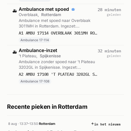
Ambulance met spoed
28 minuten
🚑
Overblaak,
Rotterdam
geleden
Ambulance met spoed naar Overblaak
3011MH in Rotterdam. Ingezet:
Ambulance 17-114. Gemeld om 13:39.
A1 AMBU 17114 OVERBLAAK 3011MH ROTTERDAM ROTTDM BON 122861
Ambulance 17-114
Ambulance-inzet
32 minuten
🚑
't Plateau,
Spijkenisse
geleden
Ambulance zonder spoed naar 't Plateau
3202GL in Spijkenisse. Ingezet:
Ambulance 17-108. Gemeld om 13:35.
A2 AMBU 17108 'T PLATEAU 3202GL SPIJKENISSE SPIJKN BON 122859
Ambulance 17-108
Recente pieken in Rotterdam
in het nieuws
8 aug · 13:37–13:50
·
Rotterdam