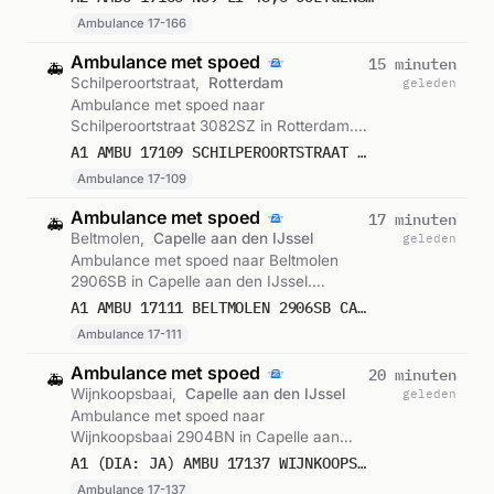
Ambulance 17-166
Ambulance met spoed
15 minuten
🚑
Schilperoortstraat,
Rotterdam
geleden
Ambulance met spoed naar
Schilperoortstraat 3082SZ in Rotterdam.
Ingezet: Ambulance 17-109. Gemeld om
A1 AMBU 17109 SCHILPEROORTSTRAAT 3082SZ ROTTERDAM ROTTDM BON 122868
13:53.
Ambulance 17-109
Ambulance met spoed
17 minuten
🚑
Beltmolen,
Capelle aan den IJssel
geleden
Ambulance met spoed naar Beltmolen
2906SB in Capelle aan den IJssel.
Ingezet: Ambulance 17-111. Gemeld om
A1 AMBU 17111 BELTMOLEN 2906SB CAPELLE AAN DEN IJSSEL CAPIJS BON 122866
13:50.
Ambulance 17-111
Ambulance met spoed
20 minuten
🚑
Wijnkoopsbaai,
Capelle aan den IJssel
geleden
Ambulance met spoed naar
Wijnkoopsbaai 2904BN in Capelle aan
den IJssel. Ingezet: Ambulance 17-137.
A1 (DIA: JA) AMBU 17137 WIJNKOOPSBAAI 2904BN CAPELLE AAN DEN IJSSEL CAPIJS BON 122864
Gemeld om 13:48.
Ambulance 17-137