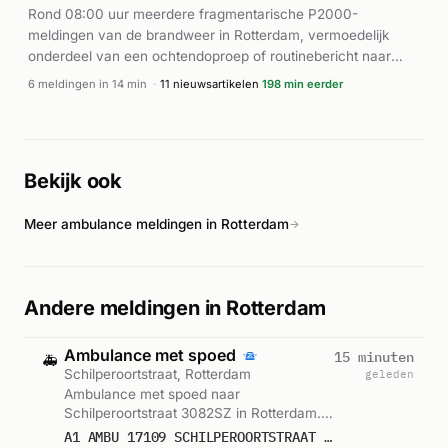
Slachthuiskade, waar een persoon te water raakte en
Rond 08:00 uur meerdere fragmentarische P2000-
gereanimeerd moest worden. De brand aan de Doklaan zette
meldingen van de brandweer in Rotterdam, vermoedelijk
zich voort tot in de nacht.
onderdeel van een ochtendoproep of routinebericht naar
Veiligheidsregio Rotterdam-Rijnmond.
6 meldingen in 14 min
·
11 nieuwsartikelen
198 min eerder
Bekijk ook
Meer ambulance meldingen in Rotterdam
→
Andere meldingen in Rotterdam
Ambulance met spoed
15 minuten
🚑
Schilperoortstraat, Rotterdam
geleden
Ambulance met spoed naar
Schilperoortstraat 3082SZ in Rotterdam.
Ingezet: Ambulance 17-109. Gemeld om
A1 AMBU 17109 SCHILPEROORTSTRAAT 3082SZ ROTTERDAM ROTTDM BON 122868