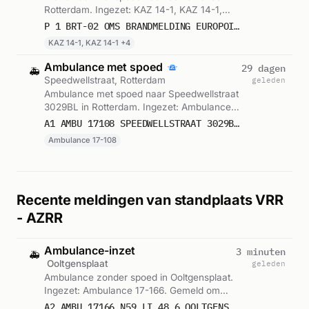
Rotterdam. Ingezet: KAZ 14-1, KAZ 14-1,
BvD 14-2 en 3 andere eenheden. Gemeld
P 1 BRT-02 OMS BRANDMELDING EUROPOINT II GALVANISTRAAT ROTTERDAM 179101 170451 170431 179231 179192
om 19:25.
KAZ 14-1, KAZ 14-1 +4
Ambulance met spoed
29 dagen
🚑
Speedwellstraat, Rotterdam
geleden
Ambulance met spoed naar Speedwellstraat
3029BL in Rotterdam. Ingezet: Ambulance
17-108. Gemeld om 20:04.
A1 AMBU 17108 SPEEDWELLSTRAAT 3029BL ROTTERDAM ROTTDM BON 106650
Ambulance 17-108
Recente meldingen van standplaats VRR
- AZRR
Ambulance-inzet
3 minuten
🚑
Ooltgensplaat
geleden
Ambulance zonder spoed in Ooltgensplaat.
Ingezet: Ambulance 17-166. Gemeld om
14:05.
A2 AMBU 17166 N59 LI 48,6 OOLTGENSPLAAT OOLTPL BON 122871