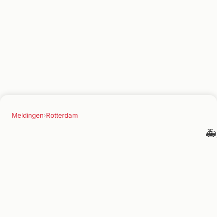
Meldingen
›
Rotterdam
🚑