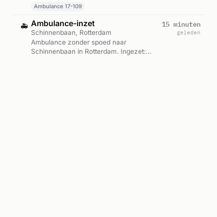
13:53.
Ambulance 17-109
Ambulance-inzet
15 minuten
🚑
Schinnenbaan, Rotterdam
geleden
Ambulance zonder spoed naar
Schinnenbaan in Rotterdam. Ingezet:
Ambulance. Gemeld om 13:52.
A2 AMBU 17133 SCHINNENBAAN ROTTERDAM ROTTDM BON 122867
Ambulance met spoed
28 minuten
🚑
Overblaak, Rotterdam
geleden
Ambulance met spoed naar Overblaak
3011MH in Rotterdam. Ingezet:
Ambulance 17-114. Gemeld om 13:39.
A1 AMBU 17114 OVERBLAAK 3011MH ROTTERDAM ROTTDM BON 122861
Ambulance 17-114
Ambulance-inzet
33 minuten
🚑
Rotterdam
geleden
Ambulance onderweg in Rotterdam.
Gemeld om 13:35.
ROTTDM 122580
Buitenbrand
33 minuten
🔥
Doklaan, Rotterdam
geleden