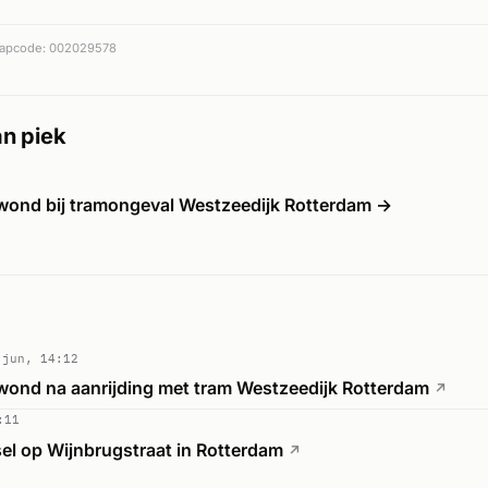
apcode: 002029578
n piek
wond bij tramongeval Westzeedijk Rotterdam →
 jun, 14:12
wond na aanrijding met tram Westzeedijk Rotterdam
↗
:11
sel op Wijnbrugstraat in Rotterdam
↗