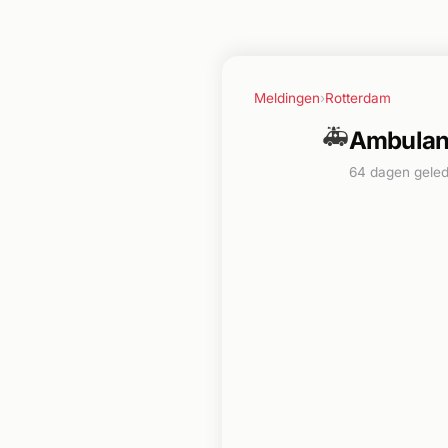
Meldingen
›
Rotterdam
🚑
Ambulanc
64 dagen gele