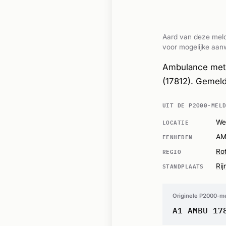
Aard van deze meld
voor mogelijke aanw
Ambulance met 
(17812). Gemeld
UIT DE P2000-MEL
LOCATIE
We
EENHEDEN
AM
REGIO
Ro
STANDPLAATS
Ri
Originele P2000-m
A1 AMBU 17