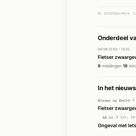
ID:
d15b50dc40c4
C
Onderdeel va
04-06 12:50 – 13:10
Fietser zwaarge
9
meldingen
·
19
min
In het nieuws
Nieuws op Beeld
4
Fietser zwaarge
AD.nl
4 jun, 16
Ongeval met let