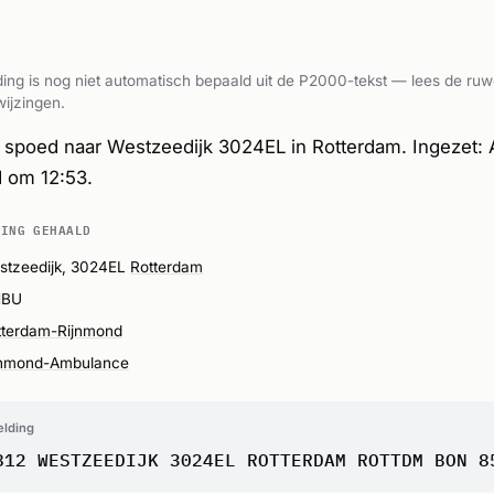
ing is nog niet automatisch bepaald uit de P2000-tekst — lees de ruw
ijzingen.
spoed naar Westzeedijk 3024EL in Rotterdam. Ingezet:
 om 12:53.
DING GEHAALD
stzeedijk, 3024EL
Rotterdam
BU
tterdam-Rijnmond
jnmond-Ambulance
elding
812 WESTZEEDIJK 3024EL ROTTERDAM ROTTDM BON 8