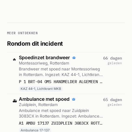
MEER ONTDEKKEN
Rondom dit incident
Spoedinzet brandweer
66 dagen
🔥
Montessoriweg, Rotterdam
geleden
Brandweer met spoed naar Montessoriweg
in Rotterdam. Ingezet: KAZ 44-1, Lichtkrant
MKB. Gemeld om 17:16.
P 1 BRT-04 OMS HANDMELDER ALGEMEEN IKAZIA (BRW) MONTESSORIWEG ROTTERDAM 173431
KAZ 44-1, Lichtkrant MKB
Ambulance met spoed
65 dagen
🚑
Zuidplein, Rotterdam
geleden
Ambulance met spoed naar Zuidplein
3083CX in Rotterdam. Ingezet: Ambulance
17-137. Gemeld om 17:42.
A1 AMBU 17137 ZUIDPLEIN 3083CX ROTTERDAM ROTTDM BON 86066
Ambulance 17-137