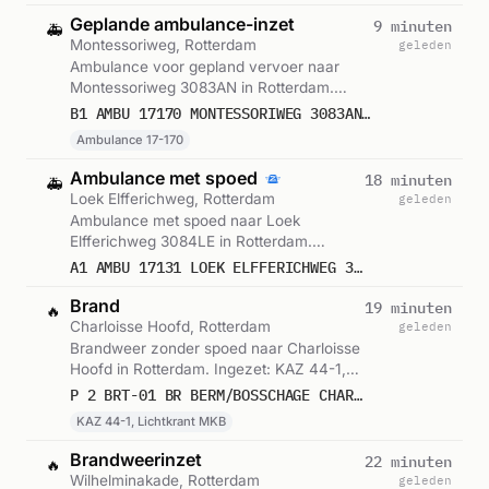
Geplande ambulance-inzet
9 minuten
🚑
Montessoriweg, Rotterdam
geleden
Ambulance voor gepland vervoer naar
Montessoriweg 3083AN in Rotterdam.
Ingezet: Ambulance 17-170. Gemeld om
B1 AMBU 17170 MONTESSORIWEG 3083AN ROTTERDAM ROTTDM BON 123384
17:26.
Ambulance 17-170
Ambulance met spoed
18 minuten
🚑
Loek Elfferichweg, Rotterdam
geleden
Ambulance met spoed naar Loek
Elfferichweg 3084LE in Rotterdam.
Ingezet: Ambulance. Gemeld om 17:18.
A1 AMBU 17131 LOEK ELFFERICHWEG 3084LE ROTTERDAM ROTTDM BON 123382
Brand
19 minuten
🔥
Charloisse Hoofd, Rotterdam
geleden
Brandweer zonder spoed naar Charloisse
Hoofd in Rotterdam. Ingezet: KAZ 44-1,
Lichtkrant MKB. Gemeld om 17:17.
P 2 BRT-01 BR BERM/BOSSCHAGE CHARLOISSE HOOFD ROTTERDAM 173431
KAZ 44-1, Lichtkrant MKB
Brandweerinzet
22 minuten
🔥
Wilhelminakade, Rotterdam
geleden