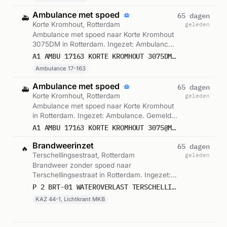
Ambulance met spoed
65 dagen
🚑
Korte Kromhout, Rotterdam
geleden
Ambulance met spoed naar Korte Kromhout
3075DM in Rotterdam. Ingezet: Ambulance
17-163. Gemeld om 17:46.
A1 AMBU 17163 KORTE KROMHOUT 3075DM ROTTERDAM ROTTDM BON 86068
Ambulance 17-163
Ambulance met spoed
65 dagen
🚑
Korte Kromhout, Rotterdam
geleden
Ambulance met spoed naar Korte Kromhout
in Rotterdam. Ingezet: Ambulance. Gemeld
om 17:46.
A1 AMBU 17163 KORTE KROMHOUT 3075@M ROTTERDAM ROTTDM BON 86068
Brandweerinzet
65 dagen
🔥
Terschellingsestraat, Rotterdam
geleden
Brandweer zonder spoed naar
Terschellingsestraat in Rotterdam. Ingezet:
KAZ 44-1, Lichtkrant MKB. Gemeld om
P 2 BRT-01 WATEROVERLAST TERSCHELLINGSESTRAAT ROTTERDAM 173431
18:36.
KAZ 44-1, Lichtkrant MKB