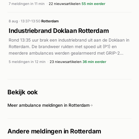
Volgens Hardnieuws en 112 in Beeld ontstond de brand in een
7 meldingen in 11 min
·
22 nieuwsartikelen
55 min eerder
stoel, waarbij rook en vuurverschijnselen werden
waargenomen door bewoners. Ter plaatse waren meerdere
brandweereenheden actief. Vrijwel gelijktijdig werden drie
8 aug · 13:37–13:50
·
Rotterdam
ambulances gealarmeerd naar verschillende adressen in
Industriebrand Doklaan Rotterdam
Rotterdam (Statenweg en Weena), mogelijk als gevolg van
Rond 13:35 uur brak een industriebrand uit aan de Doklaan in
het incident of verwante noodgevallen in de buurt.
Rotterdam. De brandweer rukten met spoed uit (P1) en
meerdere ambulances werden gealarmeerd met GRIP-2
status. Het incident veroorzaakte een forse rookontwikkeling
5 meldingen in 12 min
·
23 nieuwsartikelen
36 min eerder
in de wijk. Volgens eerdere berichtgeving over incidenten
aan de Doklaan heeft de locatie vaker te kampen gehad met
branden, waaronder een voertuigbrand in juli. De precieze
oorzaak van de brand en het aantal gewonden zijn nog niet
Bekijk ook
bekendgemaakt.
Meer ambulance meldingen in Rotterdam
→
Andere meldingen in Rotterdam