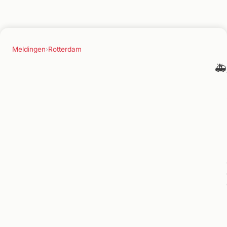
Meldingen
›
Rotterdam
🚑