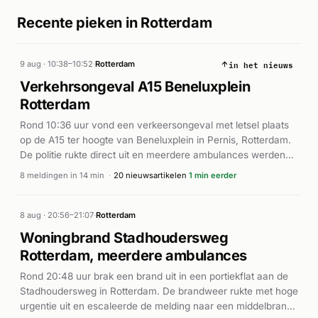
Recente pieken in Rotterdam
in het nieuws
9 aug · 10:38–10:52
·
Rotterdam
Verkehrsongeval A15 Beneluxplein
Rotterdam
Rond 10:36 uur vond een verkeersongeval met letsel plaats
op de A15 ter hoogte van Beneluxplein in Pernis, Rotterdam.
De politie rukte direct uit en meerdere ambulances werden
ingezet. Volgens AD.nl was er sprake van een reanimatie op
8 meldingen in 14 min
·
20 nieuwsartikelen
1 min eerder
de Noorder Kerkedijk in Rotterdam, waarbij hulpdiensten ter
plaatse kwamen. Door de ernst van het incident werd ook
een lifeliner (traumahelikopter) gealarmeerd. Het exacte
8 aug · 20:56–21:07
·
Rotterdam
aantal betrokkenen en hun toestand zijn niet nader bekend.
Woningbrand Stadhoudersweg
Rotterdam, meerdere ambulances
Rond 20:48 uur brak een brand uit in een portiekflat aan de
Stadhoudersweg in Rotterdam. De brandweer rukte met hoge
urgentie uit en escaleerde de melding naar een middelbrand.