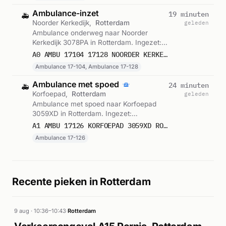
Ambulance-inzet
19 minuten
🚑
Noorder Kerkedijk,
Rotterdam
geleden
Ambulance onderweg naar Noorder
Kerkedijk 3078PA in Rotterdam. Ingezet:
Ambulance 17-104, Ambulance 17-128.
A0 AMBU 17104 17128 NOORDER KERKEDIJK 3078PA ROTTERDAM ROTTDM BON 123287
Gemeld om 13:06.
Ambulance 17-104, Ambulance 17-128
Ambulance met spoed
24 minuten
🚑
Korfoepad,
Rotterdam
geleden
Ambulance met spoed naar Korfoepad
3059XD in Rotterdam. Ingezet:
Ambulance 17-126. Gemeld om 13:00.
A1 AMBU 17126 KORFOEPAD 3059XD ROTTERDAM ROTTDM BON 123286
Ambulance 17-126
Recente pieken in Rotterdam
9 aug · 10:36–10:43
·
Rotterdam