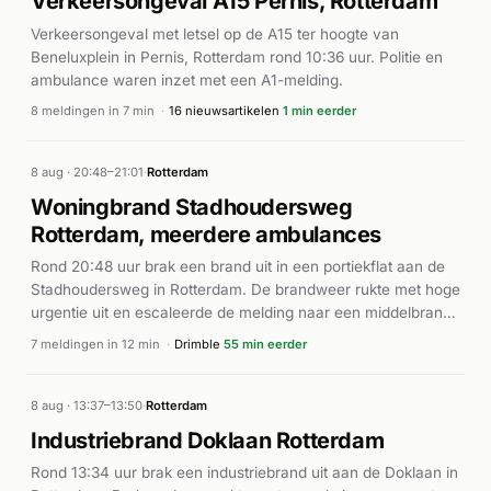
Verkeersongeval A15 Pernis, Rotterdam
Verkeersongeval met letsel op de A15 ter hoogte van
Beneluxplein in Pernis, Rotterdam rond 10:36 uur. Politie en
ambulance waren inzet met een A1-melding.
8 meldingen in 7 min
·
16 nieuwsartikelen
1 min eerder
8 aug · 20:48–21:01
·
Rotterdam
Woningbrand Stadhoudersweg
Rotterdam, meerdere ambulances
Rond 20:48 uur brak een brand uit in een portiekflat aan de
Stadhoudersweg in Rotterdam. De brandweer rukte met hoge
urgentie uit en escaleerde de melding naar een middelbrand.
Volgens Hardnieuws en 112 in Beeld ontstond de brand in een
7 meldingen in 12 min
·
Drimble
55 min eerder
stoel, waarbij rook en vuurverschijnselen werden
waargenomen door bewoners. Ter plaatse waren meerdere
brandweereenheden actief. Vrijwel gelijktijdig werden drie
8 aug · 13:37–13:50
·
Rotterdam
ambulances gealarmeerd naar verschillende adressen in
Industriebrand Doklaan Rotterdam
Rotterdam (Statenweg en Weena), mogelijk als gevolg van
Rond 13:34 uur brak een industriebrand uit aan de Doklaan in
het incident of verwante noodgevallen in de buurt.