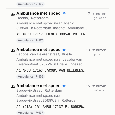
13:20.
Ambulance 17-127
Ambulance met spoed
7 minuten
🚑
Hoenlo,
Rotterdam
geleden
Ambulance met spoed naar Hoenlo
3085AL in Rotterdam. Ingezet: Ambulance
17-117. Gemeld om 13:17.
A1 AMBU 17117 HOENLO 3085AL ROTTERDAM ROTTDM BON 123292
Ambulance 17-117
Ambulance met spoed
13 minuten
🚑
Jacoba van Beierenstraat,
Brielle
geleden
Ambulance met spoed naar Jacoba van
Beierenstraat 3232VN in Brielle. Ingezet:
Ambulance 17-163. Gemeld om 13:11.
A1 AMBU 17163 JACOBA VAN BEIERENSTRAAT 3232VN BRIELLE BRIELL BON 123291
Ambulance 17-163
Ambulance met spoed
15 minuten
🚑
Bordewijkstraat,
Rotterdam
geleden
Ambulance met spoed naar
Bordewijkstraat 3069WB in Rotterdam.
Ingezet: Ambulance 17-137. Gemeld om
A1 (DIA: JA) AMBU 17137 F. BORDEWIJKSTRAAT 3069WB ROTTERDAM ROTTDM BON 123290
13:10.
Ambulance 17-137