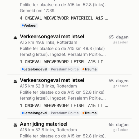
Politie ter plaatse op de A15 km 52.8 (links).
Gemeld om 17:39.
4 ONGEVAL WEGVERVOER MATERIEEL A15 LI 52,8 ROTTERDAM ICNUM 322354
Verkeer
Verkeersongeval met letsel
65 dagen
🚔
A15 km 49.8 links, Rotterdam
geleden
Politie ter plaatse op de A15 km 49.8 (links)
(ernstig letsel). Ingezet: Persalarm Politie.
Gemeld om 17:47.
1 ONGEVAL WEGVERVOER LETSEL A15 LI 49,8 HOOGVLIET ROTTERDAM ICNUM 322369
Letselongeval
Persalarm Politie
Trauma
Verkeersongeval met letsel
65 dagen
🚔
A15 km 52.8 links, Rotterdam
geleden
Politie ter plaatse op de A15 km 52.8 (links)
(ernstig letsel). Ingezet: Persalarm Politie.
Gemeld om 17:47.
1 ONGEVAL WEGVERVOER LETSEL A15 LI 52,8 ROTTERDAM ICNUM 322354
Letselongeval
Persalarm Politie
Trauma
Aanrijding materieel
65 dagen
🚔
A15 km 52.8 links, Rotterdam
geleden
Politie ter plaatse op de A15 km 52.8 (links).