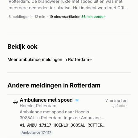
Rotterdam. De brandweer rukte met spoed uit en was met
meerdere eenheden ter plaatse. Het incident werd met GRIP
2 aangestuurd, wat duidt op een ernstiger omvang. Meerdere
5 meldingen in 12 min
·
19 nieuwsartikelen
36 min eerder
ambulances werden gealarmeerd en ook de politie kwam ter
plaatse. Volgens Hardnieuws ging het om een buitenbrand
die forse rookontwikkeling veroorzaakte. De precieze
omvang van het incident en mogelijke gewonden zijn op
Bekijk ook
basis van de beschikbare informatie niet volledig duidelijk.
Meer ambulance meldingen in Rotterdam
→
Andere meldingen in Rotterdam
Ambulance met spoed
7 minuten
🚑
Hoenlo, Rotterdam
geleden
Ambulance met spoed naar Hoenlo
3085AL in Rotterdam. Ingezet: Ambulance
17-117. Gemeld om 13:17.
A1 AMBU 17117 HOENLO 3085AL ROTTERDAM ROTTDM BON 123292
Ambulance 17-117