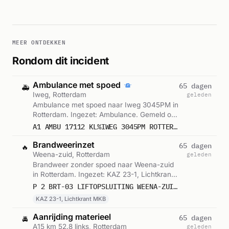
MEER ONTDEKKEN
Rondom dit incident
Ambulance met spoed
65 dagen
🚑
Iweg, Rotterdam
geleden
Ambulance met spoed naar Iweg 3045PM in
Rotterdam. Ingezet: Ambulance. Gemeld om
16:57.
A1 AMBU 17112 KL%IWEG 3045PM ROTTERDAM ROTTDM BON 86041
Brandweerinzet
65 dagen
🔥
Weena-zuid, Rotterdam
geleden
Brandweer zonder spoed naar Weena-zuid
in Rotterdam. Ingezet: KAZ 23-1, Lichtkrant
MKB. Gemeld om 17:05.
P 2 BRT-03 LIFTOPSLUITING WEENA-ZUID ROTTERDAM 170631
KAZ 23-1, Lichtkrant MKB
Aanrijding materieel
65 dagen
🚔
A15 km 52.8 links, Rotterdam
geleden