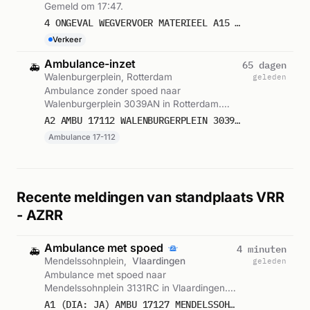
Gemeld om 17:47.
4 ONGEVAL WEGVERVOER MATERIEEL A15 LI 52,8 ROTTERDAM ICNUM 322354
Verkeer
Ambulance-inzet
65 dagen
🚑
Walenburgerplein, Rotterdam
geleden
Ambulance zonder spoed naar
Walenburgerplein 3039AN in Rotterdam.
Ingezet: Ambulance 17-112. Gemeld om
A2 AMBU 17112 WALENBURGERPLEIN 3039AN ROTTERDAM ROTTDM BON 86076
17:57.
Ambulance 17-112
Recente meldingen van standplaats VRR
- AZRR
Ambulance met spoed
4 minuten
🚑
Mendelssohnplein,
Vlaardingen
geleden
Ambulance met spoed naar
Mendelssohnplein 3131RC in Vlaardingen.
Ingezet: Ambulance 17-127. Gemeld om
A1 (DIA: JA) AMBU 17127 MENDELSSOHNPLEIN 3131RC VLAARDINGEN VLAARD BON 123293