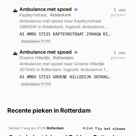
Ambulance met spoed
1 uur
🚑
Kapteynstraat,
Ridderkerk
geleden
Ambulance met spoed naar Kapteynstraat
2984GW in Ridderkerk. Ingezet: Ambulance
17-111. Gemeld om 01:53.
A1 AMBU 17111 KAPTEYNSTRAAT 2984GW RIDDERKERK RIDDKK BON 122678
Ambulance 17-111
Ambulance met spoed
1 uur
🚑
Groene Hilledijk,
Rotterdam
geleden
Ambulance met spoed naar Groene Hilledijk
3074AG in Rotterdam. Ingezet: Ambulance 17-
113. Gemeld om 01:25.
A1 AMBU 17113 GROENE HILLEDIJK 3074AG ROTTERDAM ROTTDM BON 122672
Ambulance 17-113
Recente pieken in Rotterdam
in het nieuws
Gestart 7 aug om 21:05
·
Rotterdam
Live