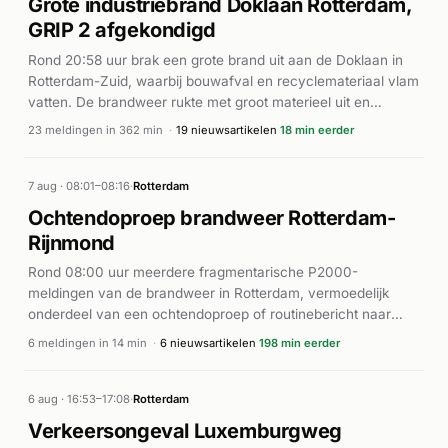
Grote industriebrand Doklaan Rotterdam,
GRIP 2 afgekondigd
Rond 20:58 uur brak een grote brand uit aan de Doklaan in
Rotterdam-Zuid, waarbij bouwafval en recyclemateriaal vlam
vatten. De brandweer rukte met groot materieel uit en
kondigde vrijwel direct GRIP 1 af vanwege de omvang van
23 meldingen in 362 min
·
19 nieuwsartikelen
18 min eerder
het incident. Volgens meerdere bronnen ontstonden er grote
rookwolken en dikke zwarte rook boven het bedrijventerrein,
wat ernstige rookoverlast veroorzaakte in de hele stad. Rond
7 aug · 08:01–08:16
·
Rotterdam
21:32 uur werd GRIP 1 geactiveerd met meerdere eenheden
Ochtendoproep brandweer Rotterdam-
en ambulances. De brand escaleerde in ernst, wat leidde tot
Rijnmond
GRIP 2 rond 22:14 uur. Volgens NU.nl en De Telegraaf
zorgde de brand voor veel overlast en werd een NL-Alert
Rond 08:00 uur meerdere fragmentarische P2000-
verstuurd aan de bevolking. De Maastunnel werd gesloten
meldingen van de brandweer in Rotterdam, vermoedelijk
vanwege de rookontwikkeling. Aan het einde van de
onderdeel van een ochtendoproep of routinebericht naar
activiteitspiek (rond 22:40 uur) werd ook een persoon te
Veiligheidsregio Rotterdam-Rijnmond.
6 meldingen in 14 min
·
6 nieuwsartikelen
198 min eerder
water gemeld aan de Slachthuiskade, waarvoor hulpdiensten
werden ingezet.
6 aug · 16:53–17:08
·
Rotterdam
Verkeersongeval Luxemburgweg