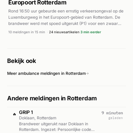
Europoort Rotterdam
Rond 16:50 uur gebeurde een ernstig verkeersongeval op de
Luxemburgweg in het Europoort-gebied van Rotterdam. De
brandweer werd met spoed uitgerukt (P1) voor een zwaar
verkeersongeval, terwijl meerdere ambulances en een
10 meldingen in 15 min
·
24 nieuwsartikelen
3 min eerder
lifeliner ter plaatse kwamen. Volgens lokale media was een
persoon bekneld geraakt bij een trailer van P&O Ferries.
Politie was eveneens present voor onderzoek ter plaatse. De
hulpdiensten hadden het incident onder controle rond 16:58
Bekijk ook
uur. Over gewonden en de precieze omstandigheden zijn
geen verdere details bekend.
Meer ambulance meldingen in Rotterdam
→
Andere meldingen in Rotterdam
GRIP 1
9 minuten
🔥
Doklaan, Rotterdam
geleden
Brandweer uitgerukt naar Doklaan in
Rotterdam. Ingezet: Persoonlijke code