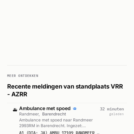
MEER ONTDEKKEN
Recente meldingen van standplaats VRR
- AZRR
Ambulance met spoed
32 minuten
🚑
Randmeer,
Barendrecht
geleden
Ambulance met spoed naar Randmeer
2993RM in Barendrecht. Ingezet:
Ambulance 17-109. Gemeld om 02:36.
A1 (DIA: JA) AMBU 17109 RANDMEER 2993RM BARENDRECHT BARDRT BON 122685