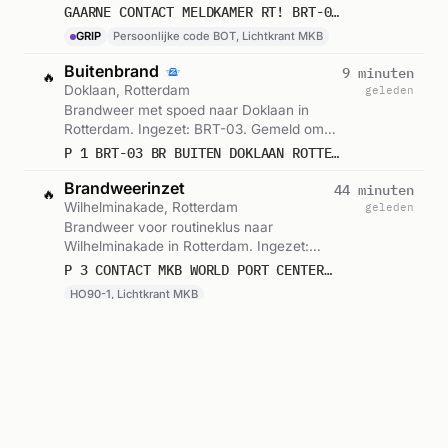
BOT, Lichtkrant MKB. Let op: GRIP 1 is
GAARNE CONTACT MELDKAMER RT! BRT-03 (GRIP 1) (ZEER GR. BR) BR BUITEN INDUSTRIE (LANDELIJK ADV. TDV) DOKLAAN ROTTERDAM
afgekondigd. Gemeld om 02:59.
GRIP
Persoonlijke code BOT, Lichtkrant MKB
Buitenbrand
9 minuten
🔥
Doklaan, Rotterdam
geleden
Brandweer met spoed naar Doklaan in
Rotterdam. Ingezet: BRT-03. Gemeld om
02:59.
P 1 BRT-03 BR BUITEN DOKLAAN ROTTERDAM 173431
Brandweerinzet
44 minuten
🔥
Wilhelminakade, Rotterdam
geleden
Brandweer voor routineklus naar
Wilhelminakade in Rotterdam. Ingezet:
HO90-1, Lichtkrant MKB. Gemeld om
P 3 CONTACT MKB WORLD PORT CENTER WILHELMINAKADE ROTTERDAM 179093
02:24.
HO90-1, Lichtkrant MKB
Ambulance-inzet
45 minuten
🚑
Bramantestraat, Rotterdam
geleden
Ambulance zonder spoed naar
Bramantestraat 3066BM in Rotterdam.
Ingezet: Ambulance. Gemeld om 02:23.
A2 AMBU 17153 BRAMANTESTRAAT 3066BM ROTTERDAM ROTTDM BON 122682
Buitenbrand