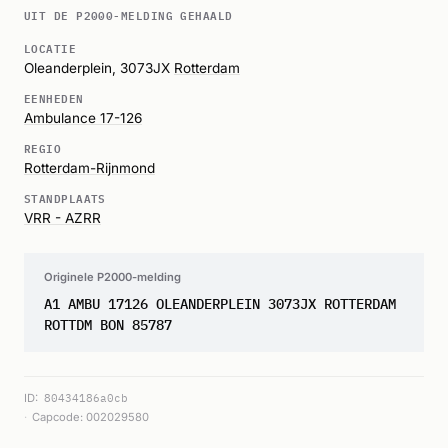
UIT DE P2000-MELDING GEHAALD
LOCATIE
Oleanderplein, 3073JX
Rotterdam
EENHEDEN
Ambulance 17-126
REGIO
Rotterdam-Rijnmond
STANDPLAATS
VRR - AZRR
Originele P2000-melding
A1 AMBU 17126 OLEANDERPLEIN 3073JX ROTTERDAM
ROTTDM BON 85787
ID:
80434186a0cb
Capcode: 002029580