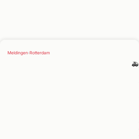
Meldingen
›
Rotterdam
🚑