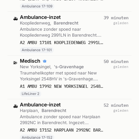
Ambulance 17-109
Ambulance-inzet
39 minuten
🚑
Koopliedenweg,
Barendrecht
geleden
Ambulance zonder spoed naar
Koopliedenweg 2991LN in Barendrecht.
Ingezet: Ambulance 17-101. Gemeld om
A2 AMBU 17101 KOOPLIEDENWEG 2991LN BARENDRECHT BARDRT BON 122684
02:29.
Ambulance 17-101
Medisch
50 minuten
🚁
New Yorksingel,
's-Gravenhage
geleden
Traumahelikopter met spoed naar New
Yorksingel 2548HV in 's-Gravenhage.
Ingezet: LifeLiner 2. Gemeld om 02:17.
A1 AMBU 17992 NEW YORKSINGEL 2548HV 'S-GRAVENHAGE SGRAVH BON 122681
LifeLiner 2
Ambulance-inzet
52 minuten
🚑
Harplaan,
Barendrecht
geleden
Ambulance zonder spoed naar Harplaan
2992NC in Barendrecht. Ingezet:
Ambulance 17-152. Gemeld om 02:16.
A2 AMBU 17152 HARPLAAN 2992NC BARENDRECHT BARDRT BON 122679
Ambulance 17-152