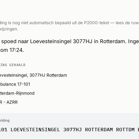
ing is nog niet automatisch bepaald uit de P2000-tekst — lees de ruw
ijzingen.
spoed naar Loevesteinsingel 3077HJ in Rotterdam. Ing
 om 17:24.
DING GEHAALD
evesteinsingel, 3077HJ
Rotterdam
bulance 17-101
tterdam-Rijnmond
R - AZRR
elding
101 LOEVESTEINSINGEL 3077HJ ROTTERDAM ROTTDM 