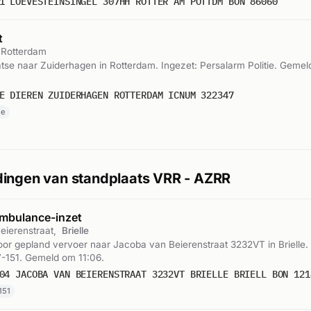
1 LOEVESTEINSINGEL 307HH ROTTER AM POTTDM BON 86060
t
 Rotterdam
laatse naar Zuiderhagen in Rotterdam. Ingezet: Persalarm Politie. Geme
E DIEREN ZUIDERHAGEN ROTTERDAM ICNUM 322347
ie
ingen van standplaats VRR - AZRR
mbulance-inzet
eierenstraat,
Brielle
r gepland vervoer naar Jacoba van Beierenstraat 3232VT in Brielle. 
-151. Gemeld om 11:06.
04 JACOBA VAN BEIERENSTRAAT 3232VT BRIELLE BRIELL BON 121
151