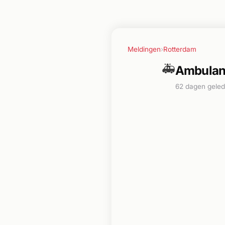
Meldingen
›
Rotterdam
🚑
Ambulanc
62 dagen gele