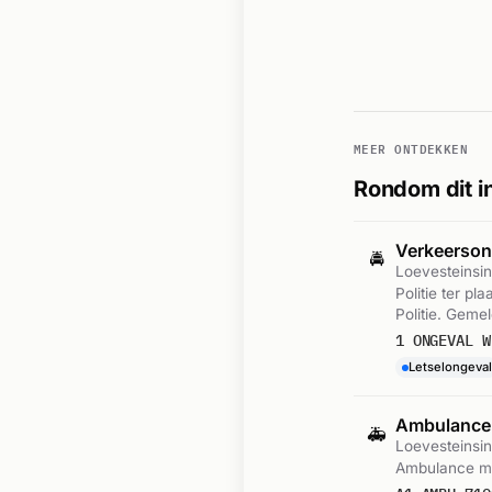
MEER ONTDEKKEN
Rondom dit i
Verkeersong
🚔
Loevesteinsin
Politie ter pl
Politie. Geme
1 ONGEVAL W
Letselongeval
Ambulance
🚑
Loevesteinsin
Ambulance me