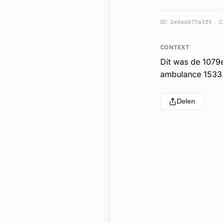
ID:
2edad677a3f5
C
CONTEXT
Dit was de 1079
ambulance 1533.
Delen