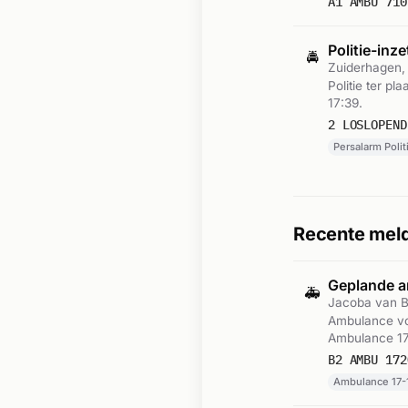
A1 AMBU 710
Politie-inze
🚔
Zuiderhagen,
Politie ter p
17:39.
2 LOSLOPEND
Persalarm Polit
Recente meld
Geplande a
🚑
Jacoba van B
Ambulance voo
Ambulance 17
B2 AMBU 172
Ambulance 17-