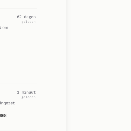
62 dagen
geleden
ld om
1 minuut
geleden
Ingezet:
808