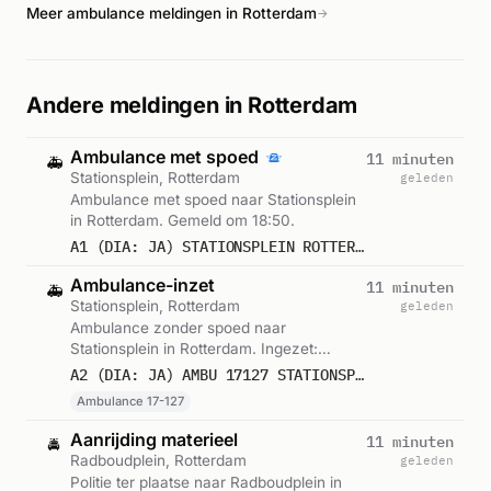
Meer ambulance meldingen in Rotterdam
situatie.
→
Andere meldingen in Rotterdam
Ambulance met spoed
11 minuten
🚑
Stationsplein, Rotterdam
geleden
Ambulance met spoed naar Stationsplein
in Rotterdam. Gemeld om 18:50.
A1 (DIA: JA) STATIONSPLEIN ROTTERDAM ROTTDM 122033
Ambulance-inzet
11 minuten
🚑
Stationsplein, Rotterdam
geleden
Ambulance zonder spoed naar
Stationsplein in Rotterdam. Ingezet:
Ambulance 17-127. Gemeld om 18:50.
A2 (DIA: JA) AMBU 17127 STATIONSPLEIN ROTTERDAM ROTTDM BON 122033
Ambulance 17-127
Aanrijding materieel
11 minuten
🚔
Radboudplein, Rotterdam
geleden
Politie ter plaatse naar Radboudplein in