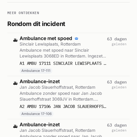
MEER ONTDEKKEN
Rondom dit incident
Ambulance met spoed
63 dagen
🚑
Sinclair Lewisplaats, Rotterdam
geleden
Ambulance met spoed naar Sinclair
Lewisplaats 3068ED in Rotterdam. Ingezet:
Ambulance 17-111. Gemeld om 14:26.
A1 AMBU 17111 SINCLAIR LEWISPLAATS 3068ED ROTTERDAM ROTTDM BON 85945
Ambulance 17-111
Ambulance-inzet
63 dagen
🚑
Jan Jacob Slauerhoffstraat, Rotterdam
geleden
Ambulance zonder spoed naar Jan Jacob
Slauerhoffstraat 3069JV in Rotterdam.
Ingezet: Ambulance 17-106. Gemeld om
A2 AMBU 17106 JAN JACOB SLAUERHOFFSTRAAT 3069JV ROTTERDAM ROTTDM BON 85989
15:21.
Ambulance 17-106
Ambulance-inzet
63 dagen
🚑
Jan Jacob Slauerhoffstraat, Rotterdam
geleden
Ambulance zonder spoed naar Jan Jacob