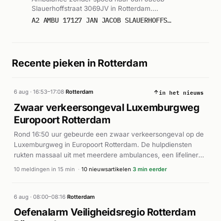
Slauerhoffstraat 3069JV in Rotterdam.
Ingezet: Ambulance. Gemeld om 15:24.
A2 AMBU 17127 JAN JACOB SLAUERHOFFSTRAAT 3069JV ROTTERDAM ROTTDM BON 85992
Recente pieken in Rotterdam
in het nieuws
6 aug · 16:53–17:08
·
Rotterdam
Zwaar verkeersongeval Luxemburgweg
Europoort Rotterdam
Rond 16:50 uur gebeurde een zwaar verkeersongeval op de
Luxemburgweg in Europoort Rotterdam. De hulpdiensten
rukten massaal uit met meerdere ambulances, een lifeliner
en brandweer (P1). Het incident betrof een verkeersongeval
10 meldingen in 15 min
·
10 nieuwsartikelen
3 min eerder
met letsel en mogelijk zwaar technical rescue-werk. Volgens
AD.nl speelde het ongeluk zich af op de Wilhelminakade in
Rotterdam. Meerdere gewonden werden ter plaatse
6 aug · 08:00–08:16
·
Rotterdam
behandeld en afgevoerd. De exacte omstandigheden van het
Oefenalarm Veiligheidsregio Rotterdam
ongeval zijn niet nader beschreven in de beschikbare