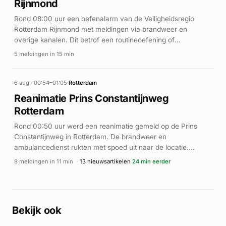
Rijnmond
bronnen.
Rond 08:00 uur een oefenalarm van de Veiligheidsregio
Rotterdam Rijnmond met meldingen via brandweer en
overige kanalen. Dit betrof een routineoefening of
systeemtest, geen werkelijk incident.
5 meldingen in 15 min
6 aug · 00:54–01:05
·
Rotterdam
Reanimatie Prins Constantijnweg
Rotterdam
Rond 00:50 uur werd een reanimatie gemeld op de Prins
Constantijnweg in Rotterdam. De brandweer en
ambulancedienst rukten met spoed uit naar de locatie.
Volgens AD.nl en Alarmeringen werd een traumahelikopter
8 meldingen in 11 min
·
13 nieuwsartikelen
24 min eerder
gealarmeerd voor het incident. Meerdere
ambulanceeenheden en brandweervoertuigen werden
ingezet voor de reanimatie met inzet van AED (automatische
externe defibrillator). De exacte medische uitkomst van het
Bekijk ook
incident is uit de beschikbare berichten niet duidelijk, maar de
snelle inzet van meerdere eenheden wijst op een ernstige