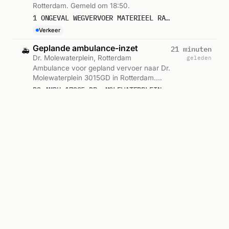
Rotterdam. Gemeld om 18:50.
1 ONGEVAL WEGVERVOER MATERIEEL RADBOUDPLEIN ROTTERDAM ICNUM 463911
Verkeer
Geplande ambulance-inzet
21 minuten
🚑
Dr. Molewaterplein, Rotterdam
geleden
Ambulance voor gepland vervoer naar Dr.
Molewaterplein 3015GD in Rotterdam.
Ingezet: Ambulance. Gemeld om 18:40.
B2 AMBU 17205 DR. MOLEWATERPLEIN 3015GD ROTTERDAM ROTTDM BON 122031
Geplande ambulance-inzet
22 minuten
🚑
Dr. Molewaterplein, Rotterdam
geleden
Ambulance voor gepland vervoer naar Dr.
Molewaterplein 3015GD in Rotterdam.
Ingezet: Ambulance. Gemeld om 18:39.
B2 AMBU 17213 DR. MOLEWATERPLEIN 3015GD ROTTERDAM ROTTDM BON 122030
Ambulance-inzet
28 minuten
🚑
Bolkruid, Rotterdam
geleden
Ambulance zonder spoed naar Bolkruid
3068DJ in Rotterdam. Ingezet:
Ambulance 17-170. Gemeld om 18:33.
A2 AMBU 17170 BOLKRUID 3068DJ ROTTERDAM ROTTDM BON 122026
Ambulance 17-170