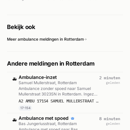
gealarmeerd voor het incident. Meerdere
ambulanceeenheden en brandweervoertuigen werden
ingezet voor de reanimatie met inzet van AED (automatische
externe defibrillator). De exacte medische uitkomst van het
Bekijk ook
incident is uit de beschikbare berichten niet duidelijk, maar de
snelle inzet van meerdere eenheden wijst op een ernstige
Meer ambulance meldingen in Rotterdam
situatie.
→
Andere meldingen in Rotterdam
Ambulance-inzet
2 minuten
🚑
Samuel Mullerstraat, Rotterdam
geleden
Ambulance zonder spoed naar Samuel
Mullerstraat 3023SN in Rotterdam. Ingezet:
17-154. Gemeld om 22:49.
A2 AMBU 17154 SAMUEL MULLERSTRAAT 3023SN ROTTERDAM ROTTDM BON 122124
17-154
Ambulance met spoed
8 minuten
🚑
Bas Jungeriusstraat, Rotterdam
geleden
Ambulance met spoed naar Bas