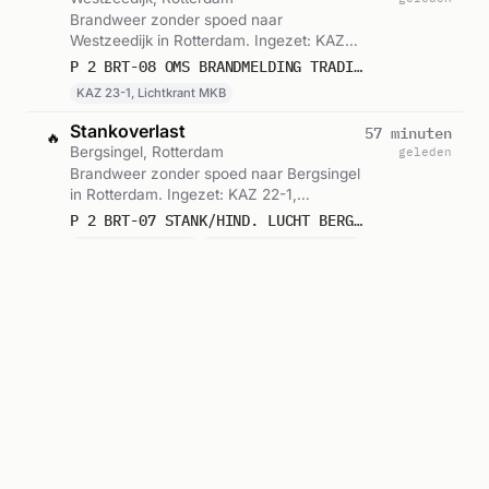
Brandweer zonder spoed naar
Westzeedijk in Rotterdam. Ingezet: KAZ
23-1, Lichtkrant MKB. Gemeld om 21:57.
P 2 BRT-08 OMS BRANDMELDING TRADITION WESTZEEDIJK ROTTERDAM 170631
KAZ 23-1, Lichtkrant MKB
Stankoverlast
57 minuten
🔥
Bergsingel, Rotterdam
geleden
Brandweer zonder spoed naar Bergsingel
in Rotterdam. Ingezet: KAZ 22-1,
Lichtkrant MKB. Let op: incident met
P 2 BRT-07 STANK/HIND. LUCHT BERGSINGEL ROTTERDAM 170531
gevaarlijke stoffen. Gemeld om 21:54.
Gevaarlijke stoffen
KAZ 22-1, Lichtkrant MKB
Ambulance-inzet
1 uur
🚑
Chris Bennekerslaan, Rotterdam
geleden
Ambulance zonder spoed naar Chris
Bennekerslaan 3061EB in Rotterdam. Ingezet:
Ambulance 17-111. Gemeld om 21:50.
A2 AMBU 17111 CHRIS BENNEKERSLAAN 3061EB ROTTERDAM ROTTDM BON 122112
Ambulance 17-111
Alle meldingen in Rotterdam →