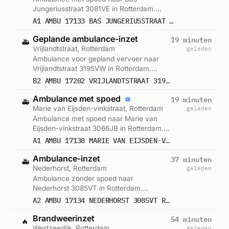
Jungeriusstraat 3081VE in Rotterdam.
Ingezet: Ambulance. Gemeld om 22:43.
A1 AMBU 17133 BAS JUNGERIUSSTRAAT 3081VE ROTTERDAM ROTTDM BON 122123
Geplande ambulance-inzet
19 minuten
🚑
Vrijlandtstraat, Rotterdam
geleden
Ambulance voor gepland vervoer naar
Vrijlandtstraat 3195VW in Rotterdam.
Ingezet: Ambulance. Gemeld om 22:32.
B2 AMBU 17202 VRIJLANDTSTRAAT 3195VW PERNIS ROTTERDAM PERNIS BON 122121
Ambulance met spoed
19 minuten
🚑
Marie van Eijsden-vinkstraat, Rotterdam
geleden
Ambulance met spoed naar Marie van
Eijsden-vinkstraat 3066JB in Rotterdam.
Ingezet: Ambulance. Gemeld om 22:32.
A1 AMBU 17138 MARIE VAN EIJSDEN-VINKSTRAAT 3066JB ROTTERDAM ROTTDM BON 122120
Ambulance-inzet
37 minuten
🚑
Nederhorst, Rotterdam
geleden
Ambulance zonder spoed naar
Nederhorst 3085VT in Rotterdam.
Ingezet: Ambulance. Gemeld om 22:15.
A2 AMBU 17134 NEDERHORST 3085VT ROTTERDAM ROTTDM BON 122117
Brandweerinzet
54 minuten
🔥
Westzeedijk, Rotterdam
geleden