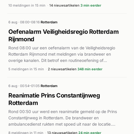
locatie. Volgens Nieuws op Beeld raakte een persoon
10 meldingen in 15 min
·
14 nieuwsartikelen
3 min eerder
bekneld bij een aanhangwagen van P&O Ferries. De
hulpdiensten waren massaal ter plaatse en voerden
reddingswerkzaamheden uit. Het ongeval veroorzaakte een
6 aug · 08:00–08:16
·
Rotterdam
aanzienlijke activiteit onder de hulpdiensten, met meerdere
Oefenalarm Veiligheidsregio Rotterdam
ambulanceteams die zich inspanden om de betrokkenen
Rijnmond
medische zorg te verlenen. Verdere details over het aantal
slachtoffers en de ernst van de verwondingen zijn niet
Rond 08:00 uur een oefenalarm van de Veiligheidsregio
bekendgemaakt.
Rotterdam Rijnmond met meldingen via brandweer en
overige kanalen. Dit betrof een routineoefening of
systeemtest, geen werkelijk incident.
5 meldingen in 15 min
·
2 nieuwsartikelen
348 min eerder
6 aug · 00:54–01:05
·
Rotterdam
Reanimatie Prins Constantijnweg
Rotterdam
Rond 00:50 uur werd een reanimatie gemeld op de Prins
Constantijnweg in Rotterdam. De brandweer en
ambulancedienst rukten met spoed uit naar de locatie.
Volgens AD.nl en Alarmeringen werd een traumahelikopter
8 meldingen in 11 min
·
13 nieuwsartikelen
24 min eerder