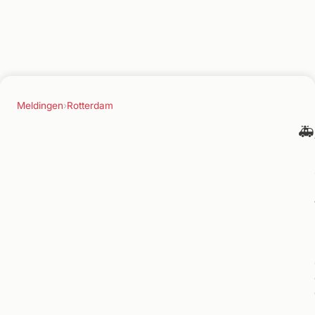
Meldingen
›
Rotterdam
🚑