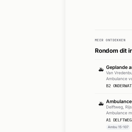
MEER ONTDEKKEN
Rondom dit i
Geplande a
🚑
Van Vredenbu
Ambulance vo
B2 ONDERWAT
Ambulance
🚑
Delftweg, Rijs
Ambulance met
A1 DELFTWEG
Ambu 15-107