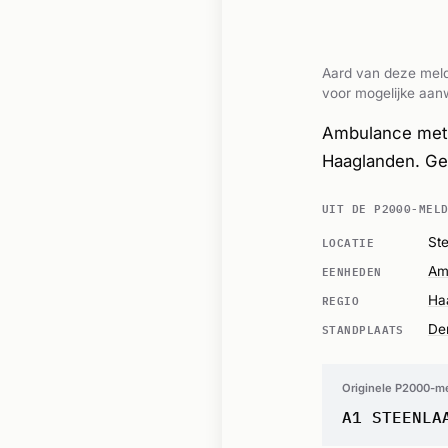
Aard van deze meld
voor mogelijke aanw
Ambulance met s
Haaglanden. Ge
UIT DE P2000-MEL
LOCATIE
St
EENHEDEN
Am
REGIO
Ha
STANDPLAATS
De
Originele P2000-m
A1 STEENLA