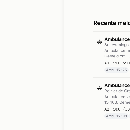
Recente meld
Ambulance
🚑
Schevenings
Ambulance me
Gemeld om 10
A1 PROFESSO
Ambu 15-125
Ambulance-
🚑
Reinier de G
Ambulance zon
15-108. Geme
A2 RDGG (3B
Ambu 15-108