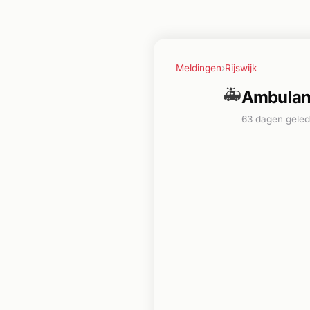
Meldingen
›
Rijswijk
🚑
Ambulanc
63 dagen gele