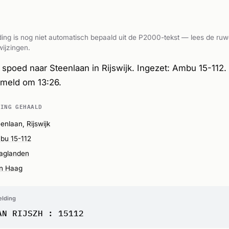
ing is nog niet automatisch bepaald uit de P2000-tekst — lees de ruw
ijzingen.
poed naar Steenlaan in Rijswijk. Ingezet: Ambu 15-112.
meld om 13:26.
DING GEHAALD
eenlaan,
Rijswijk
bu 15-112
aglanden
n Haag
elding
AN RIJSZH : 15112