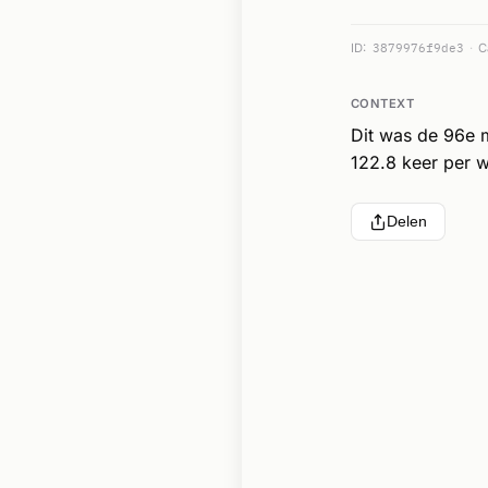
ID:
3879976f9de3
C
CONTEXT
Dit was de 96e 
122.8 keer per w
Delen