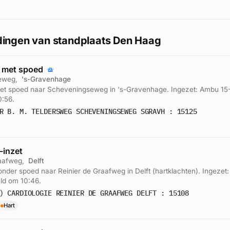
ingen van standplaats Den Haag
 met spoed
eweg,
's-Gravenhage
t spoed naar Scheveningseweg in 's-Gravenhage. Ingezet: Ambu 15-
:56.
R B. M. TELDERSWEG SCHEVENINGSEWEG SGRAVH : 15125
inzet
raafweg,
Delft
der spoed naar Reinier de Graafweg in Delft (hartklachten). Ingezet
ld om 10:46.
) CARDIOLOGIE REINIER DE GRAAFWEG DELFT : 15108
Hart