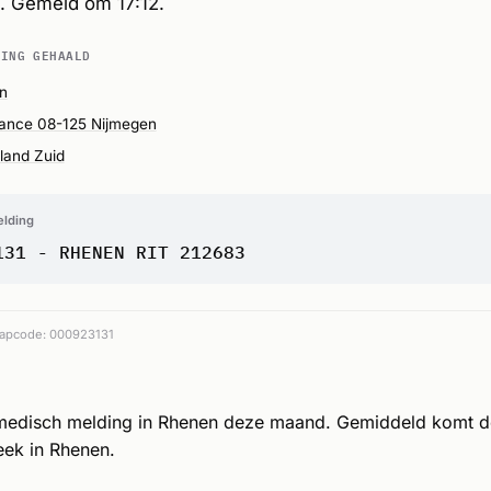
. Gemeld om 17:12.
DING GEHAALD
n
ance 08-125 Nijmegen
land Zuid
elding
131 - RHENEN RIT 212683
apcode: 000923131
medisch melding in Rhenen deze maand. Gemiddeld komt 
eek in Rhenen.