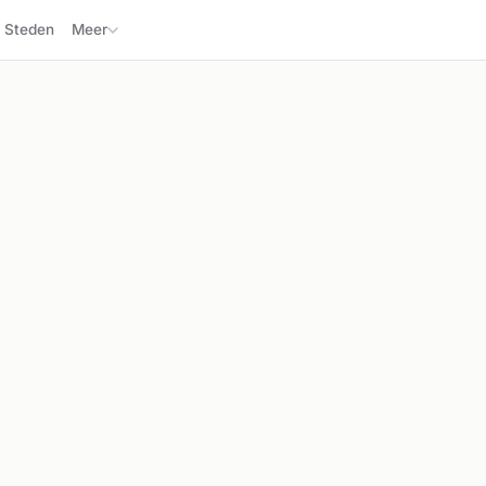
Steden
Meer
🚑