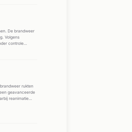
enen. De brandweer
g. Volgens
der controle
n in voor de
 brandweer rukten
r een geavanceerde
rbij reanimatie