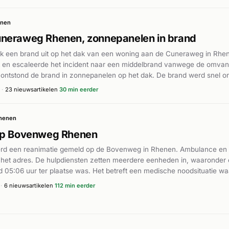
nen
neraweg Rhenen, zonnepanelen in brand
ak een brand uit op het dak van een woning aan de Cuneraweg in Rh
t en escaleerde het incident naar een middelbrand vanwege de omvan
ntstond de brand in zonnepanelen op het dak. De brand werd snel on
nd 18:30 uur niet meer actief. De brandweer zette meerdere eenhede
·
23 nieuwsartikelen
30 min eerder
n geen gewonden gemeld bij dit incident.
henen
op Bovenweg Rhenen
rd een reanimatie gemeld op de Bovenweg in Rhenen. Ambulance en
r het adres. De hulpdiensten zetten meerdere eenheden in, waaronde
 05:06 uur ter plaatse was. Het betreft een medische noodsituatie waa
erdere details over de uitkomst van het incident zijn niet bekend.
·
6 nieuwsartikelen
112 min eerder