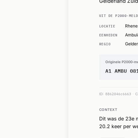
Gelderland Zuid
UIT DE P2000-MEL
LOCATIE
Rhene
EENHEDEN
Ambul
REGIO
Gelder
Originele P2000-m
A1 AMBU 08
ID:
8862046c6663
C
CONTEXT
Dit was de 23e 
20.2 keer per w