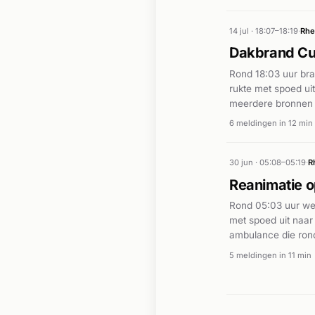
14 jul · 18:07–18:19
·
Rhe
Dakbrand Cu
Rond 18:03 uur br
rukte met spoed ui
meerdere bronnen o
gebracht en was ro
6 meldingen in 12 min
bestrijding. Er zij
30 jun · 05:08–05:19
·
R
Reanimatie 
Rond 05:03 uur we
met spoed uit naa
ambulance die rond
noodzakelijk was. V
5 meldingen in 11 min