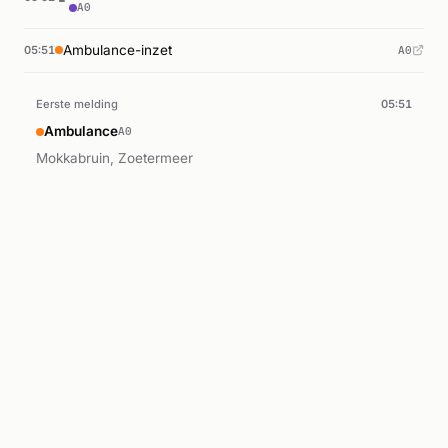
A0
Ambulance-inzet
05:51
A0
Eerste melding
05:51
Ambulance
A0
Mokkabruin, Zoetermeer