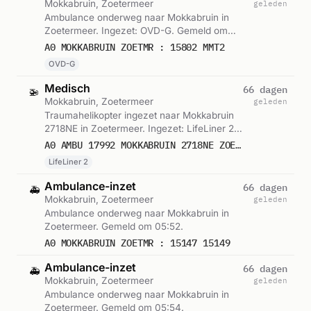
Mokkabruin, Zoetermeer
geleden
Ambulance onderweg naar Mokkabruin in
Zoetermeer. Ingezet: OVD-G. Gemeld om
05:51.
A0 MOKKABRUIN ZOETMR : 15802 MMT2
OVD-G
Medisch
66 dagen
🚁
Mokkabruin, Zoetermeer
geleden
Traumahelikopter ingezet naar Mokkabruin
2718NE in Zoetermeer. Ingezet: LifeLiner 2.
Gemeld om 05:52.
A0 AMBU 17992 MOKKABRUIN 2718NE ZOETERMEER ZOETMR BON 85702
LifeLiner 2
Ambulance-inzet
66 dagen
🚑
Mokkabruin, Zoetermeer
geleden
Ambulance onderweg naar Mokkabruin in
Zoetermeer. Gemeld om 05:52.
A0 MOKKABRUIN ZOETMR : 15147 15149
Ambulance-inzet
66 dagen
🚑
Mokkabruin, Zoetermeer
geleden
Ambulance onderweg naar Mokkabruin in
Zoetermeer. Gemeld om 05:54.