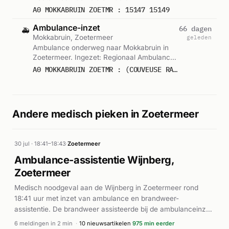
A0 MOKKABRUIN ZOETMR : 15147 15149
Ambulance-inzet
66 dagen
🚑
Mokkabruin, Zoetermeer
geleden
Ambulance onderweg naar Mokkabruin in
Zoetermeer. Ingezet: Regionaal Ambulance
Voorziening. Gemeld om 05:54.
A0 MOKKABRUIN ZOETMR : (COUVEUSE RAV) 15115
Andere medisch pieken in Zoetermeer
30 jul · 18:41–18:43
·
Zoetermeer
Ambulance-assistentie Wijnberg,
Zoetermeer
Medisch noodgeval aan de Wijnberg in Zoetermeer rond
18:41 uur met inzet van ambulance en brandweer-
assistentie. De brandweer assisteerde bij de ambulanceinzet,
met meerdere herhaalde meldingen voor dezelfde locatie.
6 meldingen in 2 min
·
10 nieuwsartikelen
975 min eerder