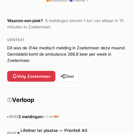
Ambulance 5
Lifeliner 1
Waarom een piek?
6 meldingen binnen 1 km van elkaar in 15
minuten in Zoetermeer.
CONTEXT
Dit was de 314e medisch melding in Zoetermeer deze maand.
Gemiddeld komt de ambulance 268.8 keer per week in
Zoetermeer.
Volg Zoetermeer
Deel
Verloop
3 meldingen
05:52
in 1 min
3
Lifeliner ter plaatse — Prioriteit A0
⬆
05:52