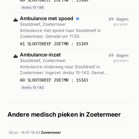
Ambu 15-146
Ambulance met spoed
69 dagen
🚑
Slootdreef, Zoetermeer
geleden
Ambulance met spoed naar Slootdreef in
Zoetermeer. Gemeld om 11:50.
A1 SLOOTDREEF ZOETMR : 15149
Ambulance-inzet
69 dagen
🚑
Slootdreef, Zoetermeer
geleden
Ambulance onderweg naar Slootdreef in
Zoetermeer. Ingezet: Ambu 15-143. Gemeld
om 11:51.
A0 SLOOTDREEF ZOETMR : 15143
Ambu 15-143
Andere medisch pieken in Zoetermeer
30 jul · 18:41–18:43
·
Zoetermeer