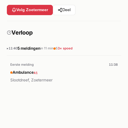
Volg Zoetermeer
Deel
Verloop
5 meldingen
11:40
in 11 min
5
3× spoed
Eerste melding
11:38
A1
Ambulance
Slootdreef, Zoetermeer