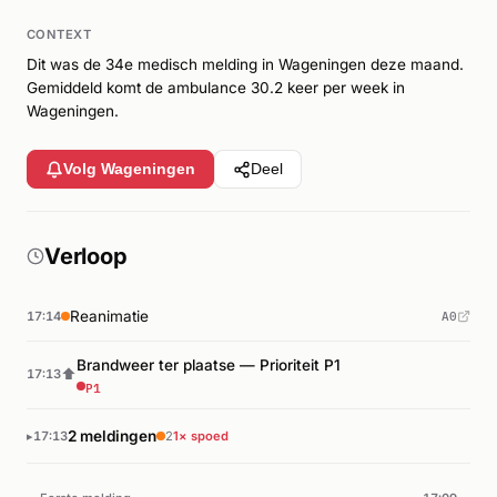
CONTEXT
Dit was de 34e medisch melding in Wageningen deze maand.
Gemiddeld komt de ambulance 30.2 keer per week in
Wageningen.
Volg Wageningen
Deel
Verloop
Reanimatie
17:14
A0
Brandweer ter plaatse — Prioriteit P1
⬆
17:13
P1
2 meldingen
17:13
2
1× spoed