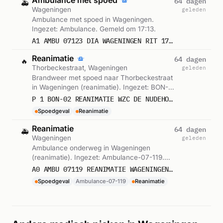
Ambulance met spoed
64 dagen
🚑
Wageningen
geleden
Ambulance met spoed in Wageningen.
Ingezet: Ambulance. Gemeld om 17:13.
A1 AMBU 07123 DIA WAGENINGEN RIT 172145
Reanimatie
64 dagen
🔥
Thorbeckestraat, Wageningen
geleden
Brandweer met spoed naar Thorbeckestraat
in Wageningen (reanimatie). Ingezet: BON-
02. Gemeld om 17:13.
P 1 BON-02 REANIMATIE WZC DE NUDEHOF THORBECKESTRAAT WAGENINGEN 073180
Spoedgeval
Reanimatie
Reanimatie
64 dagen
🚑
Wageningen
geleden
Ambulance onderweg in Wageningen
(reanimatie). Ingezet: Ambulance-07-119.
Gemeld om 17:14.
A0 AMBU 07119 REANIMATIE WAGENINGEN RIT 172150
Spoedgeval
Ambulance-07-119
Reanimatie