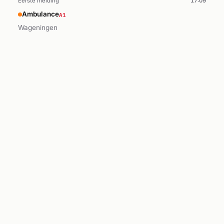
Eerste melding
17:09
A1
Ambulance
Wageningen