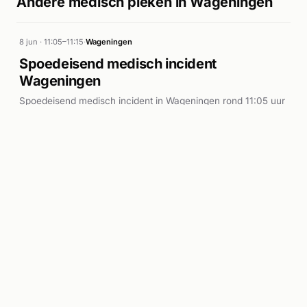
Andere medisch pieken in Wageningen
8 jun · 11:05–11:15
·
Wageningen
Spoedeisend medisch incident
Wageningen
Spoedeisend medisch incident in Wageningen rond 11:05 uur
aan de Vanenburgstraat met inzet van meerdere ambulances
en de Lifeliner. Vier ambulance-eenheden en de Lifeliner
werden opgeroepen voor een A1-melding.
9 meldingen in 10 min
·
5 nieuwsartikelen
Verwerkingslog (10)
Reacties
Was jij erbij? Laat weten wat je zag.