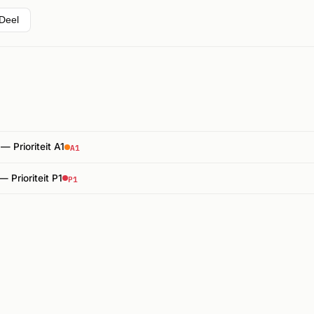
Deel
A1
— Prioriteit A1
P1
 Prioriteit P1