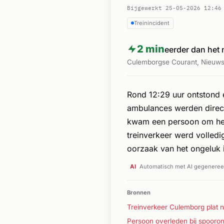
Bijgewerkt 25-05-2026 12:46
Treinincident
2 min
eerder dan het
Culemborgse Courant, Nieuwsl
Rond 12:29 uur ontstond
ambulances werden direct
kwam een persoon om het l
treinverkeer werd volledi
oorzaak van het ongeluk 
AI
Automatisch met AI gegenereer
Bronnen
Treinverkeer Culemborg plat 
Persoon overleden bij spooro