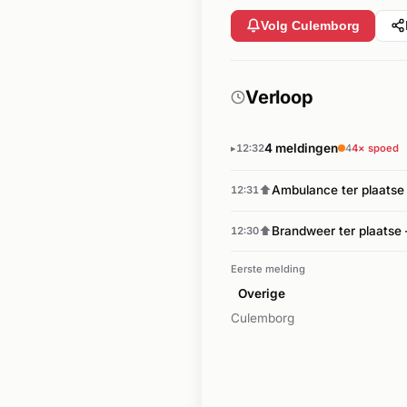
Volg Culemborg
Verloop
4 meldingen
12:32
4
4× spoed
⬆
Ambulance ter plaatse 
12:31
⬆
Brandweer ter plaatse —
12:30
Eerste melding
Overige
Culemborg