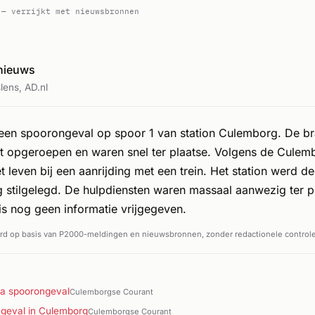
 — verrijkt met nieuwsbronnen
 nieuws
ens, AD.nl
 een spoorongeval op spoor 1 van station Culemborg. De 
 opgeroepen en waren snel ter plaatse. Volgens de Culem
even bij een aanrijding met een trein. Het station werd de
g stilgelegd. De hulpdiensten waren massaal aanwezig ter p
is nog geen informatie vrijgegeven.
d op basis van P2000-meldingen en nieuwsbronnen, zonder redactionele controle
na spoorongeval
Culemborgse Courant
ngeval in Culemborg
Culemborgse Courant