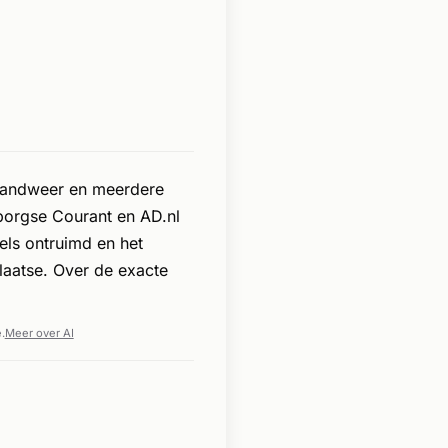
brandweer en meerdere
borgse Courant en AD.nl
els ontruimd en het
laatse. Over de exacte
.
Meer over AI