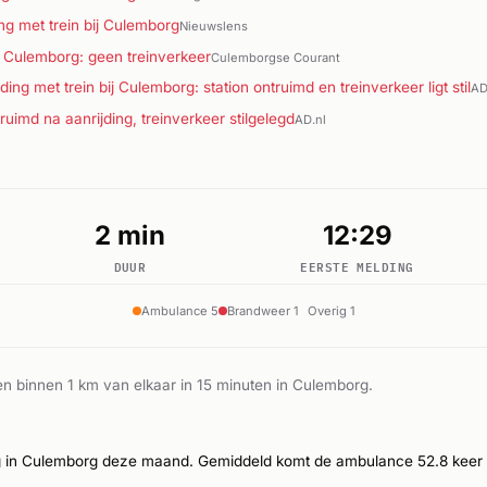
ng met trein bij Culemborg
Nieuwslens
n Culemborg: geen treinverkeer
Culemborgse Courant
ng met trein bij Culemborg: station ontruimd en treinverkeer ligt stil
AD
uimd na aanrijding, treinverkeer stilgelegd
AD.nl
2 min
12:29
DUUR
EERSTE MELDING
Ambulance 5
Brandweer 1
Overig 1
n binnen 1 km van elkaar in 15 minuten in Culemborg.
g in Culemborg deze maand. Gemiddeld komt de ambulance 52.8 keer