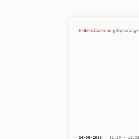
Pieken
›
Culemborg
›
Spoorongev
24-05-2026
12:29 –
12:3