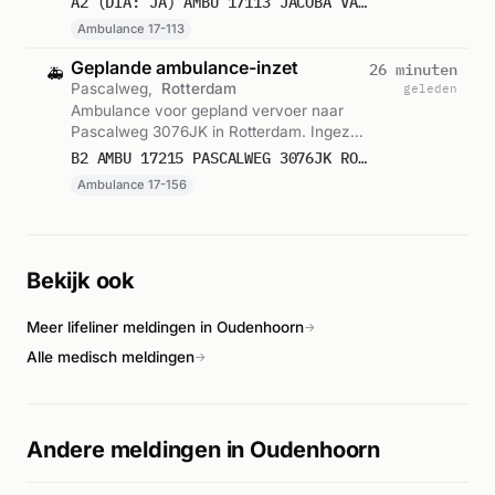
A2 (DIA: JA) AMBU 17113 JACOBA VAN BEIERENSTRAAT 3232VT BRIELLE BRIELL BON 121813
11:15.
Ambulance 17-113
Geplande ambulance-inzet
26 minuten
🚑
Pascalweg,
Rotterdam
geleden
Ambulance voor gepland vervoer naar
Pascalweg 3076JK in Rotterdam. Ingezet:
Ambulance 17-156. Gemeld om 11:11.
B2 AMBU 17215 PASCALWEG 3076JK ROTTERDAM ROTTDM BON 121812
Ambulance 17-156
Bekijk ook
Meer lifeliner meldingen in Oudenhoorn
→
Alle medisch meldingen
→
Andere meldingen in Oudenhoorn