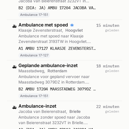
Jacoba van Beierenstraat 3232VT in
Brielle. Ingezet: Ambulance 17-151.
B2 (DIA: JA) AMBU 17204 JACOBA VAN BEIERENSTRAAT 3232VT BRIELLE BRIELL BON 121820
Gemeld om 11:26.
Ambulance 17-151
Ambulance met spoed
15 minuten
🚑
Klaasje Zevensterstraat,
Hoogvliet
geleden
Ambulance met spoed naar Klaasje
Zevensterstraat 3193TW in Hoogvliet.
Ingezet: Ambulance 17-127. Gemeld om
A1 AMBU 17127 KLAASJE ZEVENSTERSTRAAT 3193TW HOOGVLIET ROTTERDAM HOOGVL BON 121818
11:22.
Ambulance 17-127
Geplande ambulance-inzet
18 minuten
🚑
Maasstadweg,
Rotterdam
geleden
Ambulance voor gepland vervoer naar
Maasstadweg 3079DZ in Rotterdam.
Ingezet: Ambulance 17-151. Gemeld om
B2 AMBU 17204 MAASSTADWEG 3079DZ ROTTERDAM ROTTDM BON 121816
11:19.
Ambulance 17-151
Ambulance-inzet
22 minuten
🚑
Jacoba van Beierenstraat,
Brielle
geleden
Ambulance zonder spoed naar Jacoba
van Beierenstraat 3232VT in Brielle.
Ingezet: Ambulance 17-113. Gemeld om