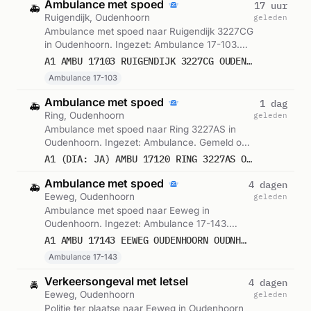
Ambulance met spoed
17 uur
🚑
Ruigendijk, Oudenhoorn
geleden
Ambulance met spoed naar Ruigendijk 3227CG
in Oudenhoorn. Ingezet: Ambulance 17-103.
Gemeld om 18:05.
A1 AMBU 17103 RUIGENDIJK 3227CG OUDENHOORN OUDNHN BON 121514
Ambulance 17-103
Ambulance met spoed
1 dag
🚑
Ring, Oudenhoorn
geleden
Ambulance met spoed naar Ring 3227AS in
Oudenhoorn. Ingezet: Ambulance. Gemeld om
04:43.
A1 (DIA: JA) AMBU 17120 RING 3227AS OUDENHOORN OUDNHN BON 121158
Ambulance met spoed
4 dagen
🚑
Eeweg, Oudenhoorn
geleden
Ambulance met spoed naar Eeweg in
Oudenhoorn. Ingezet: Ambulance 17-143.
Gemeld om 19:38.
A1 AMBU 17143 EEWEG OUDENHOORN OUDNHN BON 119540
Ambulance 17-143
Verkeersongeval met letsel
4 dagen
🚔
Eeweg, Oudenhoorn
geleden
Politie ter plaatse naar Eeweg in Oudenhoorn