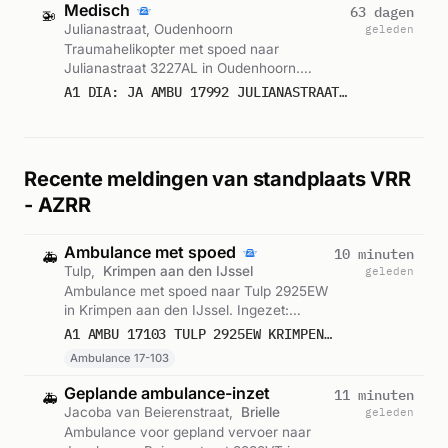
Medisch
63 dagen
🚁
Julianastraat, Oudenhoorn
geleden
Traumahelikopter met spoed naar
Julianastraat 3227AL in Oudenhoorn.
Ingezet: Ambulance. Gemeld om 09:23.
A1 DIA: JA AMBU 17992 JULIANASTRAAT 3227AL OUDENHOORN OUDNHN BON 85765
Recente meldingen van standplaats VRR
- AZRR
Ambulance met spoed
10 minuten
🚑
Tulp,
Krimpen aan den IJssel
geleden
Ambulance met spoed naar Tulp 2925EW
in Krimpen aan den IJssel. Ingezet:
Ambulance 17-103. Gemeld om 11:27.
A1 AMBU 17103 TULP 2925EW KRIMPEN AAN DEN IJSSEL KRIMIJ BON 121822
Ambulance 17-103
Geplande ambulance-inzet
11 minuten
🚑
Jacoba van Beierenstraat,
Brielle
geleden
Ambulance voor gepland vervoer naar