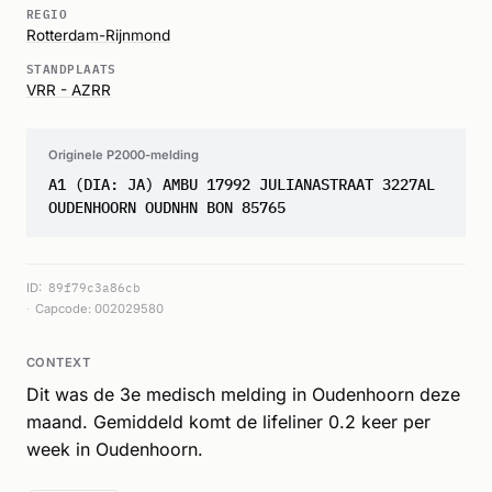
REGIO
Rotterdam-Rijnmond
STANDPLAATS
VRR - AZRR
Originele P2000-melding
A1 (DIA: JA) AMBU 17992 JULIANASTRAAT 3227AL
OUDENHOORN OUDNHN BON 85765
ID:
89f79c3a86cb
Capcode: 002029580
CONTEXT
Dit was de 3e medisch melding in Oudenhoorn deze
maand. Gemiddeld komt de lifeliner 0.2 keer per
week in Oudenhoorn.