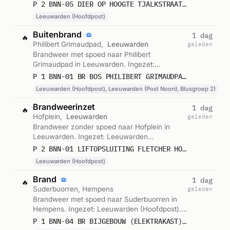
(Hoofdpost). Gemeld om 10:24.
P 2 BNN-05 DIER OP HOOGTE TJALKSTRAAT LEEUWARDEN 026150
Leeuwarden (Hoofdpost)
Buitenbrand
1 dag
🔥
Philibert Grimaudpad,
Leeuwarden
geleden
Brandweer met spoed naar Philibert
Grimaudpad in Leeuwarden. Ingezet:
Leeuwarden (Hoofdpost), Leeuwarden (Post
P 1 BNN-01 BR BOS PHILIBERT GRIMAUDPAD LEEUWARDEN 026132 026131 026193 010186
Noord, Blusgroep 2), HW en 2 andere
Leeuwarden (Hoofdpost), Leeuwarden (Post Noord, Blusgroep 2) +3
eenheden. Gemeld om 22:26.
Brandweerinzet
1 dag
🔥
Hofplein,
Leeuwarden
geleden
Brandweer zonder spoed naar Hofplein in
Leeuwarden. Ingezet: Leeuwarden
(Hoofdpost). Gemeld om 21:17.
P 2 BNN-01 LIFTOPSLUITING FLETCHER HOTEL PALEIS STADHOUDERLIJK HOF HOFPLEIN LEEUWARDEN 026131
Leeuwarden (Hoofdpost)
Brand
1 dag
🔥
Suderbuorren, Hempens
geleden
Brandweer met spoed naar Suderbuorren in
Hempens. Ingezet: Leeuwarden (Hoofdpost).
Gemeld om 16:44.
P 1 BNN-04 BR BIJGEBOUW (ELEKTRAKAST) SUDERBUORREN HEMPENS 026131 026193