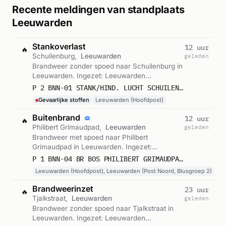
Recente meldingen van standplaats
Leeuwarden
Stankoverlast
12 uur
🔥
Schuilenburg,
Leeuwarden
geleden
Brandweer zonder spoed naar Schuilenburg in
Leeuwarden. Ingezet: Leeuwarden
(Hoofdpost). Let op: incident met gevaarlijke
P 2 BNN-01 STANK/HIND. LUCHT SCHUILENBURG LEEUWARDEN 026131 026193
stoffen. Gemeld om 22:10.
Gevaarlijke stoffen
Leeuwarden (Hoofdpost)
Buitenbrand
12 uur
🔥
Philibert Grimaudpad,
Leeuwarden
geleden
Brandweer met spoed naar Philibert
Grimaudpad in Leeuwarden. Ingezet:
Leeuwarden (Hoofdpost), Leeuwarden (Post
P 1 BNN-04 BR BOS PHILIBERT GRIMAUDPAD LEEUWARDEN 026132 026131 026193 020286
Noord, Blusgroep 2). Gemeld om 21:26.
Leeuwarden (Hoofdpost), Leeuwarden (Post Noord, Blusgroep 2)
Brandweerinzet
23 uur
🔥
Tjalkstraat,
Leeuwarden
geleden
Brandweer zonder spoed naar Tjalkstraat in
Leeuwarden. Ingezet: Leeuwarden