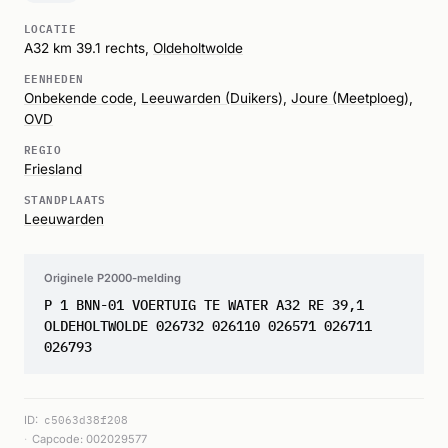
LOCATIE
A32 km 39.1 rechts,
Oldeholtwolde
EENHEDEN
Onbekende code
,
Leeuwarden (Duikers)
,
Joure (Meetploeg)
,
OVD
REGIO
Friesland
STANDPLAATS
Leeuwarden
Originele P2000-melding
P 1 BNN-01 VOERTUIG TE WATER A32 RE 39,1
OLDEHOLTWOLDE 026732 026110 026571 026711
026793
ID:
c5063d38f208
Capcode: 002029577