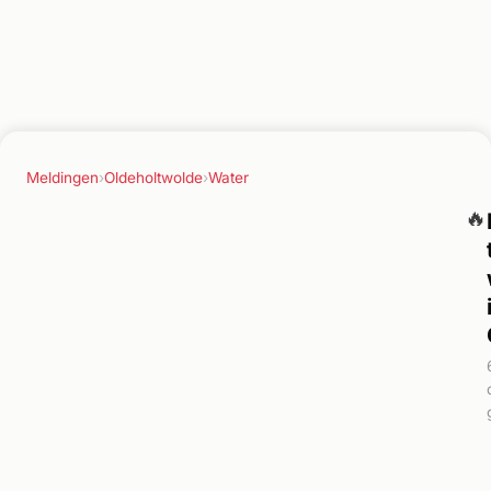
Meldingen
›
Oldeholtwolde
›
Water
🔥