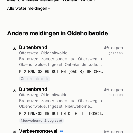
Meer brandweer meldingen in Oldeholtwolde
→
Alle water meldingen
→
Andere meldingen in Oldeholtwolde
Buitenbrand
40 dagen
🔥
Ottersweg, Oldeholtwolde
geleden
Brandweer zonder spoed naar Ottersweg in
Oldeholtwolde. Ingezet: Onbekende code.
Gemeld om 18:05.
P 2 BNN-03 BR BUITEN (OVD-B) DE GEELE BOSCH OTTERSWEG OLDEHOLTWOLDE 026793
Onbekende code
Buitenbrand
40 dagen
🔥
Ottersweg, Oldeholtwolde
geleden
Brandweer zonder spoed naar Ottersweg in
Oldeholtwolde. Ingezet: Nieuwehorne
(Blusgroep). Gemeld om 17:43.
P 2 BNN-03 BR BUITEN DE GEELE BOSCH OTTERSWEG OLDEHOLTWOLDE 026434
Nieuwehorne (Blusgroep)
Verkeersongeval
50 dagen
🚔