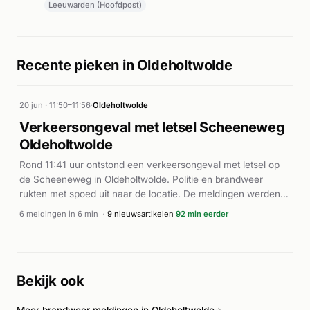
Leeuwarden (Hoofdpost)
Recente pieken in Oldeholtwolde
20 jun · 11:50–11:56
·
Oldeholtwolde
Verkeersongeval met letsel Scheeneweg
Oldeholtwolde
Rond 11:41 uur ontstond een verkeersongeval met letsel op
de Scheeneweg in Oldeholtwolde. Politie en brandweer
rukten met spoed uit naar de locatie. De meldingen werden in
korte tijd achtereenvolgens doorgegeven, wat wijst op een
6 meldingen in 6 min
·
9 nieuwsartikelen
92 min eerder
ernstig incident. Rond 11:49 uur trok de brandweer het alarm
in, wat aangeeft dat de situatie onder controle was gebracht.
Verdere details over het aantal betrokken voertuigen of de
omvang van de verwondingen zijn niet bekend.
Bekijk ook