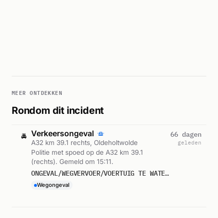
MEER ONTDEKKEN
Rondom dit incident
Verkeersongeval
66 dagen
🚔
A32 km 39.1 rechts, Oldeholtwolde
geleden
Politie met spoed op de A32 km 39.1
(rechts). Gemeld om 15:11.
ONGEVAL/WEGVERVOER/VOERTUIG TE WATER PRIO 1 OLDEHOLTWOLDE A32 RE 39,1
Wegongeval