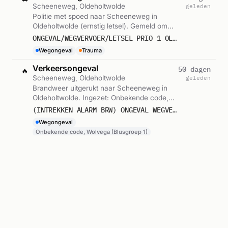
Scheeneweg, Oldeholtwolde
geleden
Politie met spoed naar Scheeneweg in
Oldeholtwolde (ernstig letsel). Gemeld om
11:49.
ONGEVAL/WEGVERVOER/LETSEL PRIO 1 OLDEHOLTWOLDE SCHEENEWEG
Wegongeval
Trauma
Verkeersongeval
50 dagen
🔥
Scheeneweg, Oldeholtwolde
geleden
Brandweer uitgerukt naar Scheeneweg in
Oldeholtwolde. Ingezet: Onbekende code,
Wolvega (Blusgroep 1). Gemeld om 11:49.
(INTREKKEN ALARM BRW) ONGEVAL WEGVERVOER SCHEENEWEG OLDEHOLTWOLDE
Wegongeval
Onbekende code, Wolvega (Blusgroep 1)
Verkeersongeval
50 dagen
🔥
Scheeneweg, Oldeholtwolde
geleden
Brandweer met spoed naar Scheeneweg in
Oldeholtwolde. Ingezet: Onbekende code,
Wolvega (Blusgroep 1). Gemeld om 11:44.
P 1 BNN-03 ONGEVAL WEGVERVOER SCHEENEWEG OLDEHOLTWOLDE 026732 026793
Wegongeval
Onbekende code, Wolvega (Blusgroep 1)