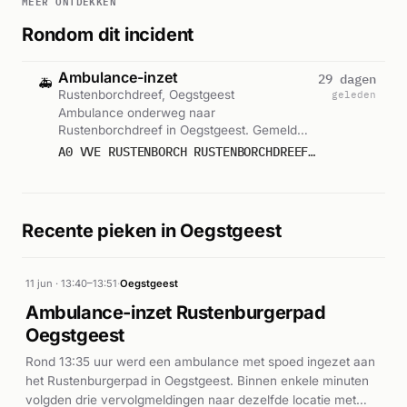
MEER ONTDEKKEN
Rondom dit incident
Ambulance-inzet
29 dagen
🚑
Rustenborchdreef, Oegstgeest
geleden
Ambulance onderweg naar
Rustenborchdreef in Oegstgeest. Gemeld
om 12:53.
A0 VVE RUSTENBORCH RUSTENBORCHDREEF OEGSTG : 16186
Recente pieken in Oegstgeest
11 jun · 13:40–13:51
·
Oegstgeest
Ambulance-inzet Rustenburgerpad
Oegstgeest
Rond 13:35 uur werd een ambulance met spoed ingezet aan
het Rustenburgerpad in Oegstgeest. Binnen enkele minuten
volgden drie vervolgmeldingen naar dezelfde locatie met