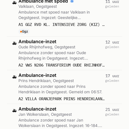
Ambulance met spoed
11 uur
🚑
Valklaan, Oegstgeest
geleden
Ambulance met spoed naar Valklaan in
Oegstgeest. Ingezet: Geestelijke
Gezondheidszorg. Gemeld om 13:45.
A1 GGZ RVD KL. INTENSIEVE ZORG (KIZ) VALKLAAN OEGSTG : 16186
Ggz
Ambulance-inzet
12 uur
🚑
Oude Rhijnhofweg, Oegstgeest
geleden
Ambulance zonder spoed naar Oude
Rhijnhofweg in Oegstgeest. Ingezet:
Voorwaardescheppend. Gemeld om 11:56.
A2 VWS N206 TRANSFERIUM OUDE RHIJNHOFWEG OEGSTG VWS 16173
Ambulance-inzet
17 uur
🚑
Prins Hendriklaan, Oegstgeest
geleden
Ambulance zonder spoed naar Prins
Hendriklaan in Oegstgeest. Gemeld om 06:57.
A2 VILLA ORANJEPARK PRINS HENDRIKLAAN OEGSTG DIRECTE INZET 16181
Ambulance-inzet
21 uur
🚑
Jan Wolkerslaan, Oegstgeest
geleden
Ambulance zonder spoed naar Jan
Wolkerslaan in Oegstgeest. Ingezet: 16-184.