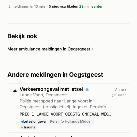
lagere urgentie (A0). Volgens Drimble werd een ambulance
5 meldingen in 10 min
·
5 nieuwsartikelen
29 min eerder
met normale urgentie naar het Rustenburgerpad gestuurd.
De exacte aard van het incident is niet nader gespecificeerd
in de beschikbare informatie.
Bekijk ook
Meer ambulance meldingen in Oegstgeest
→
Andere meldingen in Oegstgeest
Verkeersongeval met letsel
7 uur
🚔
Lange Voort, Oegstgeest
geleden
Politie met spoed naar Lange Voort in
Oegstgeest (ernstig letsel). Ingezet: Persinfo
Hollands Midden. Gemeld om 17:43.
PRIO 1 LANGE VOORT OEGSTG ONGEVAL WEGVERVOER LETSEL
Letselongeval
Persinfo Hollands Midden
Trauma