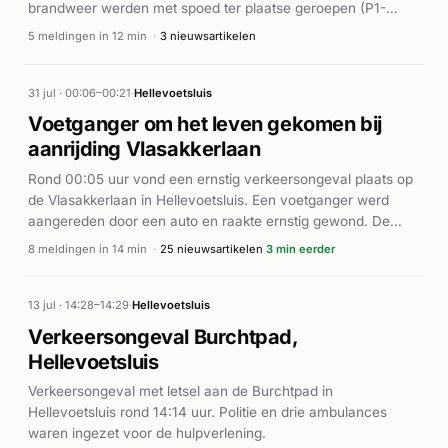
brandweer werden met spoed ter plaatse geroepen (P1-
prioriteit). De hulpdiensten rukten snel uit om de persoon uit
5 meldingen in 12 min
·
3 nieuwsartikelen
het water te halen en eerste hulp te verlenen. Nadere details
over de afloop en de toestand van het slachtoffer zijn niet
bekend.
31 jul · 00:06–00:21
·
Hellevoetsluis
Voetganger om het leven gekomen bij
aanrijding Vlasakkerlaan
Rond 00:05 uur vond een ernstig verkeersongeval plaats op
de Vlasakkerlaan in Hellevoetsluis. Een voetganger werd
aangereden door een auto en raakte ernstig gewond. De
hulpdiensten rukten massaal uit met meerdere ambulances
8 meldingen in 14 min
·
25 nieuwsartikelen
3 min eerder
en een traumahelikopter (Lifeliner). Ondanks de inzet van de
eenheden overleed de voetganger ter plaatse. Volgens
verschillende nieuwsbronnen betrof het slachtoffer een 22-
13 jul · 14:28–14:29
·
Hellevoetsluis
jarige man. Bij hem werd een koptelefoon gevonden, wat
Verkeersongeval Burchtpad,
door onderzoek verder werd onderzocht. De precieze
Hellevoetsluis
omstandigheden van het ongeluk zijn niet nader toegelicht.
Verkeersongeval met letsel aan de Burchtpad in
Hellevoetsluis rond 14:14 uur. Politie en drie ambulances
waren ingezet voor de hulpverlening.