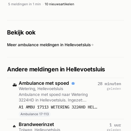
5 meldingen in 1 min
·
10 nieuwsartikelen
Bekijk ook
Meer ambulance meldingen in Hellevoetsluis
→
Andere meldingen in Hellevoetsluis
Ambulance met spoed
28 minuten
🚑
Wetering, Hellevoetsluis
geleden
Ambulance met spoed naar Wetering
3224HD in Hellevoetsluis. Ingezet:
Ambulance 17-113. Gemeld om 12:05.
A1 AMBU 17113 WETERING 3224HD HELLEVOETSLUIS HELLVS BON 123268
Ambulance 17-113
Brandweerinzet
1 uur
🔥
Tolweg, Hellevoetsluis
geleden