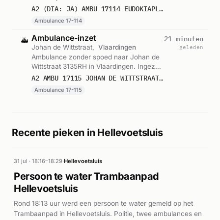
Ingezet: Ambulance 17-114. Gemeld om
A2 (DIA: JA) AMBU 17114 EUDOKIAPLEIN 3037BT ROTTERDAM ROTTDM BON 123271
12:17.
Ambulance 17-114
Ambulance-inzet
21 minuten
🚑
Johan de Wittstraat,
Vlaardingen
geleden
Ambulance zonder spoed naar Johan de
Wittstraat 3135RH in Vlaardingen. Ingezet:
Ambulance 17-115. Gemeld om 12:12.
A2 AMBU 17115 JOHAN DE WITTSTRAAT 3135RH VLAARDINGEN VLAARD BON 123270
Ambulance 17-115
Recente pieken in Hellevoetsluis
31 jul · 18:16–18:29
·
Hellevoetsluis
Persoon te water Trambaanpad
Hellevoetsluis
Rond 18:13 uur werd een persoon te water gemeld op het
Trambaanpad in Hellevoetsluis. Politie, twee ambulances en