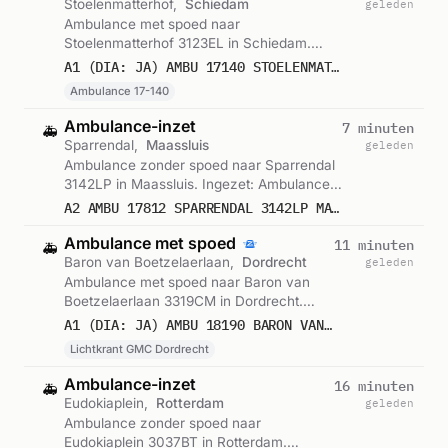
Stoelenmatterhof,
Schiedam
geleden
Ambulance met spoed naar
Stoelenmatterhof 3123EL in Schiedam.
Ingezet: Ambulance 17-140. Gemeld om
A1 (DIA: JA) AMBU 17140 STOELENMATTERHOF 3123EL SCHIEDAM SCHIDM BON 123274
12:30.
Ambulance 17-140
Ambulance-inzet
7 minuten
🚑
Sparrendal,
Maassluis
geleden
Ambulance zonder spoed naar Sparrendal
3142LP in Maassluis. Ingezet: Ambulance.
Gemeld om 12:26.
A2 AMBU 17812 SPARRENDAL 3142LP MAASSLUIS MAASSL BON 123273
Ambulance met spoed
11 minuten
🚑
Baron van Boetzelaerlaan,
Dordrecht
geleden
Ambulance met spoed naar Baron van
Boetzelaerlaan 3319CM in Dordrecht.
Ingezet: Lichtkrant GMC Dordrecht.
A1 (DIA: JA) AMBU 18190 BARON VAN BOETZELAERLAAN 3319CM DORDRECHT DORDRT BON 123272
Gemeld om 12:22.
Lichtkrant GMC Dordrecht
Ambulance-inzet
16 minuten
🚑
Eudokiaplein,
Rotterdam
geleden
Ambulance zonder spoed naar
Eudokiaplein 3037BT in Rotterdam.