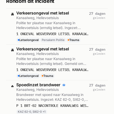
Rondom dit incident
Verkeersongeval met letsel
27 dagen
🚔
Kanaalweg, Hellevoetsluis
geleden
Politie ter plaatse naar Kanaalweg in
Hellevoetsluis (ernstig letsel). Ingezet:
Persalarm Politie. Gemeld om 06:25.
1 ONGEVAL WEGVERVOER LETSEL KANAALWEG WESTZIJDE HELLEVOETSLUIS ICNUM 411381
Letselongeval
Persalarm Politie
Trauma
Verkeersongeval met letsel
27 dagen
🚔
Kanaalweg, Hellevoetsluis
geleden
Politie ter plaatse naar Kanaalweg in
Hellevoetsluis (ernstig letsel). Gemeld om
06:32.
1 ONGEVAL WEGVERVOER LETSEL KANAALWEG WESTZIJDE HELLEVOETSLUIS ICNUM 411381
Letselongeval
Trauma
Spoedinzet brandweer
27 dagen
🔥
Kanaalweg, Hellevoetsluis
geleden
Brandweer met spoed naar Kanaalweg in
Hellevoetsluis. Ingezet: KAZ 62-0, SI62-0,
Lichtkrant MKB. Gemeld om 06:41.
P 1 BRT-02 NACONTROLE KANAALWEG WESTZIJDE HELLEVOETSLUIS 172561
KAZ 62-0, SI62-0 +1