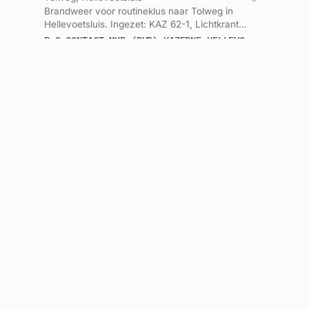
Brandweer voor routineklus naar Tolweg in
Hellevoetsluis. Ingezet: KAZ 62-1, Lichtkrant
MKB. Gemeld om 11:30.
P 3 CONTACT MKB (BVD) KAZERNE HELLEVOETSLUIS TOLWEG HELLEVOETSLUIS
KAZ 62-1, Lichtkrant MKB
Brandweerinzet
1 uur
🔥
Tolweg, Hellevoetsluis
geleden
Brandweer voor routineklus naar Tolweg in
Hellevoetsluis. Ingezet: SI62-0, Lichtkrant
MKB. Gemeld om 11:14.
P 3 CONTACT MKB (BVD) KAZERNE HELLEVOETSLUIS TOLWEG HELLEVOETSLUIS
SI62-0, Lichtkrant MKB
Ambulance met spoed
2 uur
🚑
Volantestraat, Hellevoetsluis
geleden
Ambulance met spoed naar Volantestraat
3223PH in Hellevoetsluis. Ingezet: Ambulance
17-113. Gemeld om 10:21.
A1 AMBU 17113 VOLANTESTRAAT 3223PH HELLEVOETSLUIS HELLVS BON 123214
Ambulance 17-113
Ambulance-inzet
2 uur
🚑
Kraaienest, Hellevoetsluis
geleden
Ambulance zonder spoed naar Kraaienest