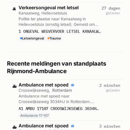
Verkeersongeval met letsel
27 dagen
🚔
Kanaalweg, Hellevoetsluis
geleden
Politie ter plaatse naar Kanaalweg in
Hellevoetsluis (ernstig letsel). Gemeld om
06:41.
1 ONGEVAL WEGVERVOER LETSEL KANAALWEG WESTZIJDE HELLEVOETSLUIS ICNUM 411381
Letselongeval
Trauma
Recente meldingen van standplaats
Rijnmond-Ambulance
Ambulance met spoed
2 minuten
🚑
Crooswijkseweg,
Rotterdam
geleden
Ambulance met spoed naar
Crooswijkseweg 3034HJ in Rotterdam.
Ingezet: Ambulance 17-107. Gemeld om
A1 AMBU 17107 CROOSWIJKSEWEG 3034HJ ROTTERDAM ROTTDM BON 123275
12:31.
Ambulance 17-107
Ambulance met spoed
3 minuten
🚑