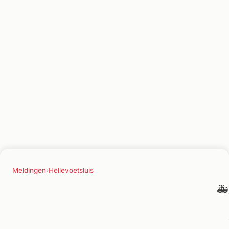
Meldingen
›
Hellevoetsluis
🚑