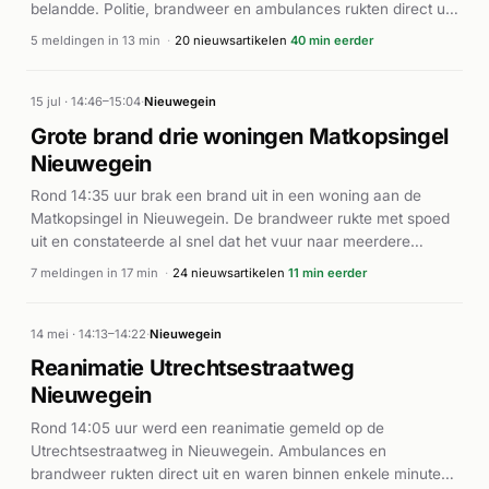
belandde. Politie, brandweer en ambulances rukten direct uit
met hoge prioriteit. De hulpdiensten waren met meerdere
5 meldingen in 13 min
·
20 nieuwsartikelen
40 min eerder
eenheden ter plaatse, waaronder een mobiel medisch team.
Volgens RTV Utrecht en De Molenkruier raakte de bestuurder
gewond en werd naar het ziekenhuis vervoerd. Het incident
15 jul · 14:46–15:04
·
Nieuwegein
veroorzaakte een piek in meldingen tussen 21:22 en 21:34
Grote brand drie woningen Matkopsingel
uur, waarbij meerdere ambulances ingezet werden voor
Nieuwegein
medische assistentie.
Rond 14:35 uur brak een brand uit in een woning aan de
Matkopsingel in Nieuwegein. De brandweer rukte met spoed
uit en constateerde al snel dat het vuur naar meerdere
huizen was overgeslagen. De inzet werd opgevoerd tot een
7 meldingen in 17 min
·
24 nieuwsartikelen
11 min eerder
zeer grote brand, waarna extra eenheden ter plaatse
kwamen. Drie houten woningen raakten zwaar beschadigd
en deels ingestort door het vuur. Volgens de nieuwsverslagen
14 mei · 14:13–14:22
·
Nieuwegein
werden meerdere omliggende woningen ontruimd uit
Reanimatie Utrechtsestraatweg
voorzorg. De brandweer had het vuur rond 15:00 uur onder
Nieuwegein
controle. Er zijn geen gewonden gemeld. De oorzaak van de
brand is niet bekend.
Rond 14:05 uur werd een reanimatie gemeld op de
Utrechtsestraatweg in Nieuwegein. Ambulances en
brandweer rukten direct uit en waren binnen enkele minuten