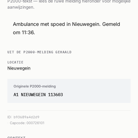
P2000-tekst — lees de ruwe melding hieronder voor mogelijke
aanwijzingen.
Ambulance met spoed in Nieuwegein. Gemeld
om 11:36.
UIT DE P2000-MELDING GEHAALD
LOCATIE
Nieuwegein
Originele P2000-melding
A1 NIEUWEGEIN 113603
ID:
b93689a4d2d9
Capcode: 000726101
CONTEXT