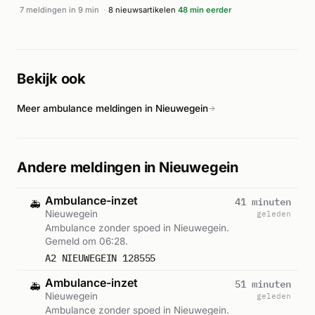
ter plaatse. Vanwege de ernst van de situatie werd ook een
7 meldingen in 9 min
·
8 nieuwsartikelen
48 min eerder
traumahelikopter gealarmeerd. Het incident veroorzaakte
een piek van acht meldingen tussen 14:05 en 14:12 uur,
waarbij meerdere ambulanceeenheden achtereenvolgens
werden ingezet. De exacte afloop van de
Bekijk ook
reanimatiepogingen is niet bekend.
Meer ambulance meldingen in Nieuwegein
→
Andere meldingen in Nieuwegein
Ambulance-inzet
41 minuten
🚑
Nieuwegein
geleden
Ambulance zonder spoed in Nieuwegein.
Gemeld om 06:28.
A2 NIEUWEGEIN 128555
Ambulance-inzet
51 minuten
🚑
Nieuwegein
geleden
Ambulance zonder spoed in Nieuwegein.