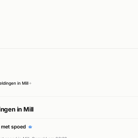
dingen in Mill
→
ngen in Mill
 met spoed