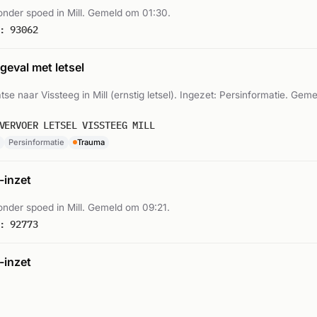
nder spoed in Mill. Gemeld om 01:30.
: 93062
eval met letsel
aatse naar Vissteeg in Mill (ernstig letsel). Ingezet: Persinformatie. Gem
VERVOER LETSEL VISSTEEG MILL
Persinformatie
Trauma
inzet
nder spoed in Mill. Gemeld om 09:21.
: 92773
inzet
nder spoed in Mill. Gemeld om 13:18.
: 92101