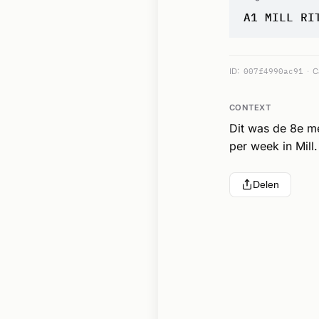
A1 MILL RI
ID:
007f4990ac91
C
CONTEXT
Dit was de 8e m
per week in Mill.
Delen