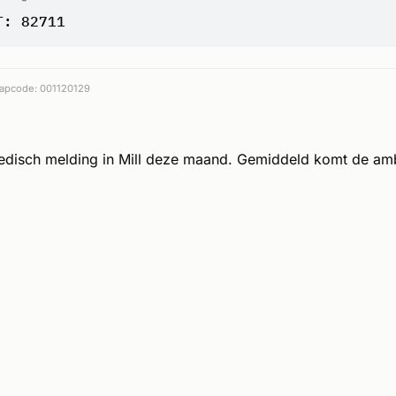
T: 82711
apcode: 001120129
edisch melding in Mill deze maand. Gemiddeld komt de am