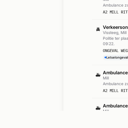
Ambulance zo
A2 MILL RIT
Verkeersong
🚔
Vissteeg, Mill
Politie ter pl
09:22.
ONGEVAL WEG
Letselongeval
Ambulance-
🚑
Mill
Ambulance zo
A2 MILL RIT
Ambulance-
🚑
Mill
Ambulance zo
A2 MILL RIT