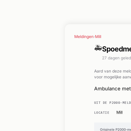
Meldingen
›
Mill
🚑
Spoedmel
27 dagen gele
Aard van deze meld
voor mogelijke aanw
Ambulance met 
UIT DE P2000-MEL
LOCATIE
Mill
Originele P2000-m