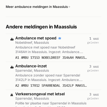
is niet bekend, maar de intensiteit van de inzet geeft aan dat
Meer ambulance meldingen in Maassluis
het om een ernstige situatie ging.
→
Andere meldingen in Maassluis
Ambulance met spoed
1 uur
🚑
Nobeldreef, Maassluis
geleden
Ambulance met spoed naar Nobeldreef
3146AH in Maassluis. Ingezet: Ambulance.
Gemeld om 14:20.
A1 AMBU 17153 NOBELDREEF 3146AH MAASSLUIS MAASSL BON 123309
Ambulance-inzet
3 uur
🚑
Sparrendal, Maassluis
geleden
Ambulance zonder spoed naar Sparrendal
3142LP in Maassluis. Ingezet: Ambulance.
Gemeld om 12:26.
A2 AMBU 17812 SPARRENDAL 3142LP MAASSLUIS MAASSL BON 123273
Verkeersongeval met letsel
3 uur
🚔
Sparrendal, Maassluis
geleden
Politie ter plaatse naar Sparrendal in Maassluis