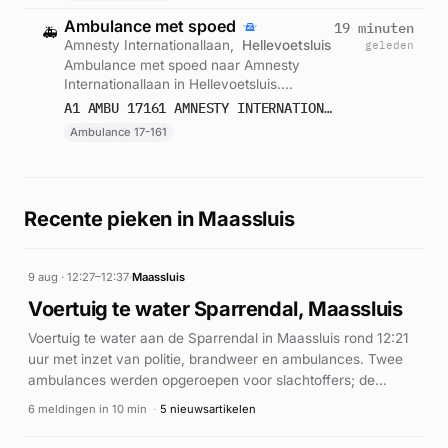
Ambulance met spoed
19 minuten
🚑
Amnesty Internationallaan,
Hellevoetsluis
geleden
Ambulance met spoed naar Amnesty
Internationallaan in Hellevoetsluis.
Ingezet: Ambulance 17-161. Gemeld om
A1 AMBU 17161 AMNESTY INTERNATIONALLAAN HELLEVOETSLUIS HELLVS BON 123330
15:13.
Ambulance 17-161
Recente pieken in Maassluis
9 aug · 12:27–12:37
·
Maassluis
Voertuig te water Sparrendal, Maassluis
Voertuig te water aan de Sparrendal in Maassluis rond 12:21
uur met inzet van politie, brandweer en ambulances. Twee
ambulances werden opgeroepen voor slachtoffers; de
brandweer werd ingezet voor bergingswerkzaamheden.
6 meldingen in 10 min
·
5 nieuwsartikelen