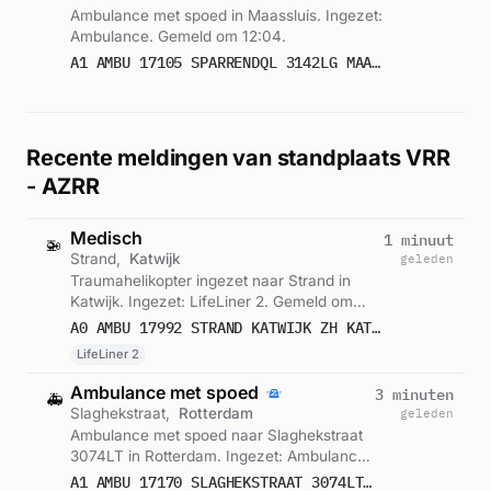
Ambulance met spoed in Maassluis. Ingezet:
Ambulance. Gemeld om 12:04.
A1 AMBU 17105 SPARRENDQL 3142LG MAASSLUIS MAASSL BON 88572
Recente meldingen van standplaats VRR
- AZRR
Medisch
1 minuut
🚁
Strand,
Katwijk
geleden
Traumahelikopter ingezet naar Strand in
Katwijk. Ingezet: LifeLiner 2. Gemeld om
15:31.
A0 AMBU 17992 STRAND KATWIJK ZH KATWZH BON 123342
LifeLiner 2
Ambulance met spoed
3 minuten
🚑
Slaghekstraat,
Rotterdam
geleden
Ambulance met spoed naar Slaghekstraat
3074LT in Rotterdam. Ingezet: Ambulance
17-170. Gemeld om 15:29.
A1 AMBU 17170 SLAGHEKSTRAAT 3074LT ROTTERDAM ROTTDM BON 123340