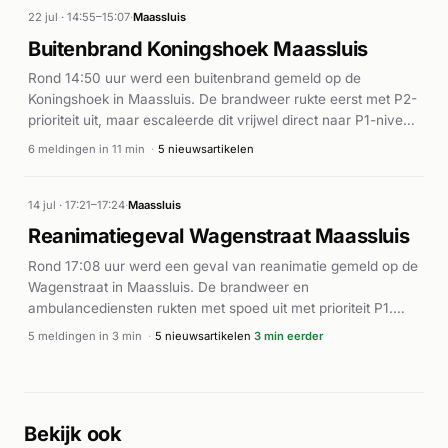
22 jul · 14:55–15:07
·
Maassluis
Buitenbrand Koningshoek Maassluis
Rond 14:50 uur werd een buitenbrand gemeld op de
Koningshoek in Maassluis. De brandweer rukte eerst met P2-
prioriteit uit, maar escaleerde dit vrijwel direct naar P1-niveau
(hoogste prioriteit) met meerdere eenheden. De melding
6 meldingen in 11 min
·
5 nieuwsartikelen
werd binnen vijf minuten vijfmaal doorgegeven, wat op de
ernst van de situatie duidt. Volgens AD.nl betrof het een
buitenbrand op de Koningshoek. De laatste melding rond
14 jul · 17:21–17:24
·
Maassluis
14:55 uur werd vervallen verklaard, wat aangeeft dat de
Reanimatiegeval Wagenstraat Maassluis
situatie onder controle was.
Rond 17:08 uur werd een geval van reanimatie gemeld op de
Wagenstraat in Maassluis. De brandweer en
ambulancediensten rukten met spoed uit met prioriteit P1.
Meerdere ambulances (AMBU 17115 en AMBU 17107) waren
5 meldingen in 3 min
·
5 nieuwsartikelen
3 min eerder
ingezet, en de brandweer zette een AED (automatische
externe defibrillator) in. De eerste meldingen spraken van
een reanimatiegeval, waarop hulpdiensten direct ter plaatse
gingen. Volgens Alarmeringen en AD.nl vond het incident
Bekijk ook
plaats op de Wagenstraat. De exacte uitkomst van het geval