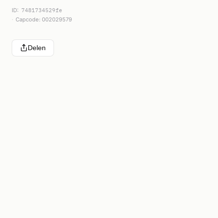
ID:
7481734529fe
Capcode: 002029579
Delen