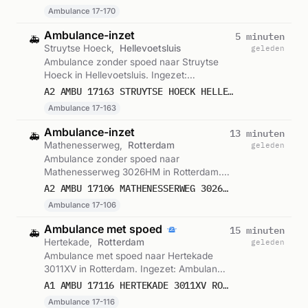
Ambulance 17-170
Ambulance-inzet
5 minuten
🚑
Struytse Hoeck,
Hellevoetsluis
geleden
Ambulance zonder spoed naar Struytse
Hoeck in Hellevoetsluis. Ingezet:
Ambulance 17-163. Gemeld om 15:27.
A2 AMBU 17163 STRUYTSE HOECK HELLEVOETSLUIS HELLVS BON 123338
Ambulance 17-163
Ambulance-inzet
13 minuten
🚑
Mathenesserweg,
Rotterdam
geleden
Ambulance zonder spoed naar
Mathenesserweg 3026HM in Rotterdam.
Ingezet: Ambulance 17-106. Gemeld om
A2 AMBU 17106 MATHENESSERWEG 3026HM ROTTERDAM ROTTDM BON 123335
15:19.
Ambulance 17-106
Ambulance met spoed
15 minuten
🚑
Hertekade,
Rotterdam
geleden
Ambulance met spoed naar Hertekade
3011XV in Rotterdam. Ingezet: Ambulance
17-116. Gemeld om 15:17.
A1 AMBU 17116 HERTEKADE 3011XV ROTTERDAM ROTTDM BON 123333
Ambulance 17-116