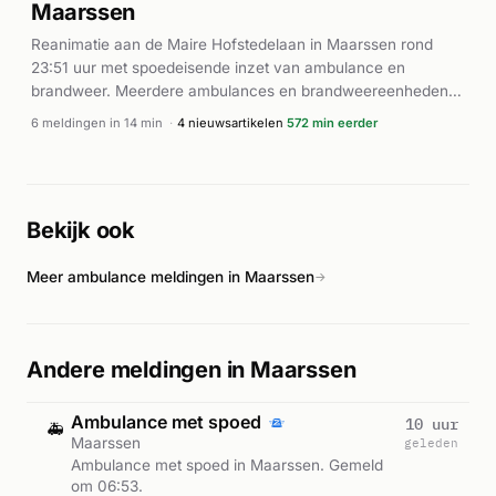
Maarssen
gespecificeerd in de beschikbare bronnen.
Reanimatie aan de Maire Hofstedelaan in Maarssen rond
23:51 uur met spoedeisende inzet van ambulance en
brandweer. Meerdere ambulances en brandweereenheden
werden opgeroepen voor assistentie bij deze
6 meldingen in 14 min
·
4 nieuwsartikelen
572 min eerder
levensreddende actie.
Bekijk ook
Meer ambulance meldingen in Maarssen
→
Andere meldingen in Maarssen
Ambulance met spoed
10 uur
🚑
Maarssen
geleden
Ambulance met spoed in Maarssen. Gemeld
om 06:53.