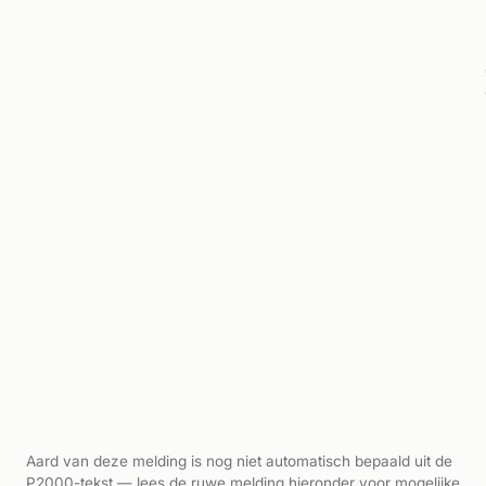
Aard van deze melding is nog niet automatisch bepaald uit de
P2000-tekst — lees de ruwe melding hieronder voor mogelijke