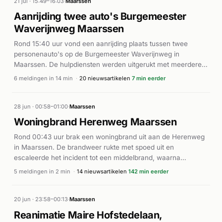
21 jul · 15:49–16:03
·
Maarssen
Aanrijding twee auto's Burgemeester
Waverijnweg Maarssen
Rond 15:40 uur vond een aanrijding plaats tussen twee
personenauto's op de Burgemeester Waverijnweg in
Maarssen. De hulpdiensten werden uitgerukt met meerdere
ambulances (waaronder een MMT) en politie. Volgens
6 meldingen in 14 min
·
20 nieuwsartikelen
7 min eerder
Hardnieuws en AD.nl botsten twee voertuigen hard op elkaar.
De ernst van de botsing rechtvaardigt meerdere eenheden
ter plaatse. De exacte toedracht van het incident is niet
28 jun · 00:58–01:00
·
Maarssen
verder gespecificeerd in de beschikbare bronnen.
Woningbrand Herenweg Maarssen
Rond 00:43 uur brak een woningbrand uit aan de Herenweg
in Maarssen. De brandweer rukte met spoed uit en
escaleerde het incident tot een middelbrand, waarna
meerdere eenheden ter plaatse kwamen. Volgens RTV
5 meldingen in 2 min
·
14 nieuwsartikelen
142 min eerder
Stichtse Vecht was de brand ontstaan door een brandende
ventilator. De hulpdiensten waren snel ter plaatse. Rond
00:57 uur werd ambulancevervoer ingeschakeld, wat
20 jun · 23:58–00:13
·
Maarssen
aangeeft dat er minstens één gewonde was. De exacte
Reanimatie Maire Hofstedelaan,
afloop en ernst van het incident zijn niet nader