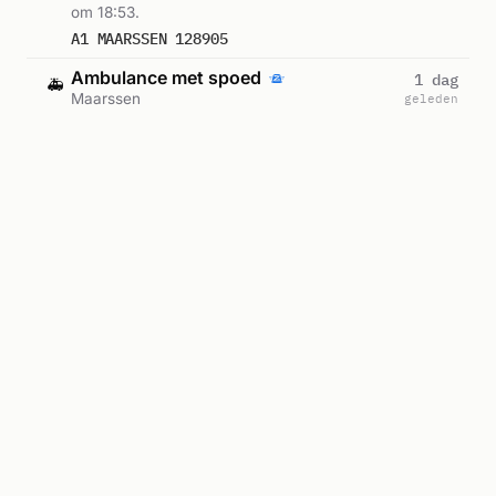
om 18:53.
A1 MAARSSEN 128905
Ambulance met spoed
1 dag
🚑
Maarssen
geleden
Ambulance met spoed in Maarssen. Ingezet:
Ambulance-09-124. Gemeld om 08:42.
A1 MAARSSEN 128583
Ambulance-09-124
Ambulance met spoed
1 dag
🚑
Maarssen
geleden
Ambulance met spoed in Maarssen. Gemeld
om 03:23.
A1 MAARSSEN 128528
Ambulance-inzet
1 dag
🚑
Maarssen
geleden
Ambulance zonder spoed in Maarssen.
Gemeld om 23:06.
A2 MAARSSEN 128474