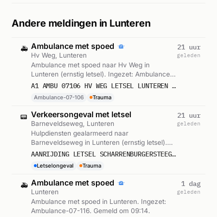
Andere meldingen in Lunteren
Ambulance met spoed
21 uur
🚑
Hv Weg, Lunteren
geleden
Ambulance met spoed naar Hv Weg in
Lunteren (ernstig letsel). Ingezet: Ambulance-
07-106. Gemeld om 10:57.
A1 AMBU 07106 HV WEG LETSEL LUNTEREN RIT 244217
Ambulance-07-106
Trauma
Verkeersongeval met letsel
21 uur
📟
Barneveldseweg, Lunteren
geleden
Hulpdiensten gealarmeerd naar
Barneveldseweg in Lunteren (ernstig letsel).
Gemeld om 10:56.
AANRIJDING LETSEL SCHARRENBURGERSTEEG BARNEVELDSEWEG LUNTEREN 601008
Letselongeval
Trauma
Ambulance met spoed
1 dag
🚑
Lunteren
geleden
Ambulance met spoed in Lunteren. Ingezet:
Ambulance-07-116. Gemeld om 09:14.