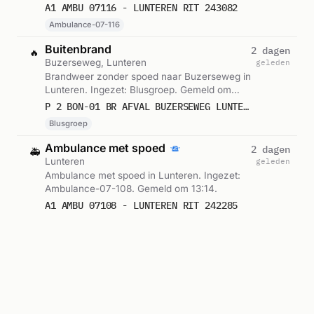
A1 AMBU 07116 - LUNTEREN RIT 243082
Ambulance-07-116
Buitenbrand
2 dagen
🔥
Buzerseweg, Lunteren
geleden
Brandweer zonder spoed naar Buzerseweg in
Lunteren. Ingezet: Blusgroep. Gemeld om
21:42.
P 2 BON-01 BR AFVAL BUZERSEWEG LUNTEREN 072441
Blusgroep
Ambulance met spoed
2 dagen
🚑
Lunteren
geleden
Ambulance met spoed in Lunteren. Ingezet:
Ambulance-07-108. Gemeld om 13:14.
A1 AMBU 07108 - LUNTEREN RIT 242285
Ambulance-07-108
Ambulance-inzet
2 dagen
🚑
Lunteren
geleden
Ambulance zonder spoed in Lunteren.
Ingezet: Ambulance-07-106. Gemeld om
10:47.
A2 AMBU 07106 DIA LUNTEREN RIT 242114