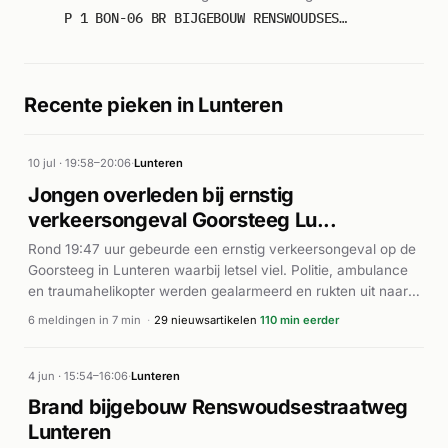
BON-06. Gemeld om 16:26.
P 1 BON-06 BR BIJGEBOUW RENSWOUDSESTRAATWEG LUNTEREN 093034
Recente pieken in Lunteren
10 jul · 19:58–20:06
·
Lunteren
Jongen overleden bij ernstig
verkeersongeval Goorsteeg Lu...
Rond 19:47 uur gebeurde een ernstig verkeersongeval op de
Goorsteeg in Lunteren waarbij letsel viel. Politie, ambulance
en traumahelikopter werden gealarmeerd en rukten uit naar
de locatie. De brandweer kwam eveneens ter plaatse voor
6 meldingen in 7 min
·
29 nieuwsartikelen
110 min eerder
assistentie. Volgens meerdere bronnen betrok een
minderjarige jongen uit Lunteren ernstig gewond bij het
accident. Ondanks medische hulp kon het slachtoffer niet
4 jun · 15:54–16:06
·
Lunteren
gered worden en overleed ter plaatse of kort daarna. De
Brand bijgebouw Renswoudsestraatweg
veroorzaker van het ongeluk, een 18-jarige bestuurder, werd
Lunteren
aangehouden. Volgens De Gelderlander werd de automobilist