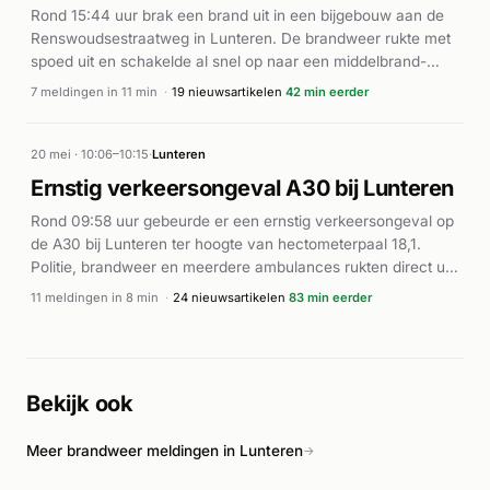
later vrijgelaten.
Rond 15:44 uur brak een brand uit in een bijgebouw aan de
Renswoudsestraatweg in Lunteren. De brandweer rukte met
spoed uit en schakelde al snel op naar een middelbrand-
inzet, waardoor meerdere eenheden ter plaatse werden
7 meldingen in 11 min
·
19 nieuwsartikelen
42 min eerder
geroepen. Volgens De Gelderlander en andere lokale media
was het vuur ontstaan in een schuur. De brand werd door de
brandweer onder controle gebracht en is inmiddels geblust.
20 mei · 10:06–10:15
·
Lunteren
Er zijn geen gewonden gemeld bij het incident.
Ernstig verkeersongeval A30 bij Lunteren
Rond 09:58 uur gebeurde er een ernstig verkeersongeval op
de A30 bij Lunteren ter hoogte van hectometerpaal 18,1.
Politie, brandweer en meerdere ambulances rukten direct uit
met spoed. Volgens De Gelderlander en de Barneveldse
11 meldingen in 8 min
·
24 nieuwsartikelen
83 min eerder
Krant raakten twee personen gewond bij het ongeval. De
hulpdiensten waren intensief ter plaatse om slachtoffers te
helpen en het incident af te handelen. De
ongevallenbestrijding duurde korter dan twaalf minuten,
Bekijk ook
waarna de zaak onder controle kwam.
Meer brandweer meldingen in Lunteren
→