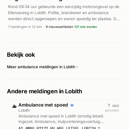
Rond 09:34 uur gebeurde een eenzijdig motorongeval op de
Eltenseweg in Lobith. Politie, brandweer en ambulance
werden direct opgeroepen en waren spoedig ter plaatse. De
brandweer reed uit met spoed (P1) en werd daarna
7 meldingen in 12 min
·
9 nieuwsartikelen
121 min eerder
aangevuld met een P2-eenheid voor hulp bij het
motorongeval. Ook een traumahelikopter werd gealarmeerd
voor medische ondersteuning. Volgens 112 Nederland en
Hart van Nederland is de motorrijder aan zijn verwondingen
Bekijk ook
bezweken. Het was een eenzijdig ongeval waarbij geen
andere voertuigen betrokken waren. De exacte oorzaak van
Meer ambulance meldingen in Lobith
het ongeval is niet nader bekend.
→
Andere meldingen in Lobith
Ambulance met spoed
7 uur
🚑
Lobith
geleden
Ambulance met spoed in Lobith (ernstig letsel).
Ingezet: Ambulance, Hulpverleningsvoertuig.
Gemeld om 06:49.
A1 AMBU 07127 HV WEG LETSEL LOBITH 2,4 RIT 242958