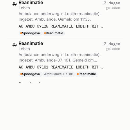
Reanimatie
2 dagen
🚑
Lobith
geleden
Ambulance onderweg in Lobith (reanimatie).
Ingezet: Ambulance. Gemeld om 11:35.
A0 AMBU 07126 REANIMATIE LOBITH RIT 241029
Spoedgeval
Reanimatie
Reanimatie
2 dagen
🚑
Lobith
geleden
Ambulance onderweg in Lobith (reanimatie).
Ingezet: Ambulance-07-101. Gemeld om
11:35.
A0 AMBU 07101 REANIMATIE LOBITH RIT 241028
Spoedgeval
Ambulance-07-101
Reanimatie
Reanimatie
2 dagen
🔥
Graaf Reinaldstraat, Lobith
geleden
Brandweer met spoed naar Graaf
Reinaldstraat in Lobith (reanimatie). Ingezet:
Commando Rijnwaarden. Gemeld om 11:35.
P 1 BON-06 REANIMATIE GRAAF REINALDSTRAAT LOBITH 075980
Spoedgeval
Commando Rijnwaarden
Reanimatie