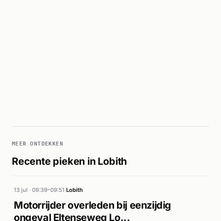
MEER ONTDEKKEN
Recente pieken in Lobith
13 jul · 09:39–09:51
·
Lobith
Motorrijder overleden bij eenzijdig
ongeval Eltenseweg Lo...