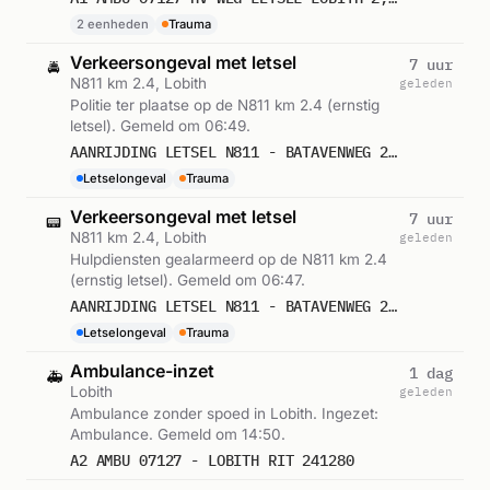
2 eenheden
Trauma
Verkeersongeval met letsel
7 uur
🚔
N811 km 2.4, Lobith
geleden
Politie ter plaatse op de N811 km 2.4 (ernstig
letsel). Gemeld om 06:49.
AANRIJDING LETSEL N811 - BATAVENWEG 2,4 LOBITH 597759
Letselongeval
Trauma
Verkeersongeval met letsel
7 uur
📟
N811 km 2.4, Lobith
geleden
Hulpdiensten gealarmeerd op de N811 km 2.4
(ernstig letsel). Gemeld om 06:47.
AANRIJDING LETSEL N811 - BATAVENWEG 2,4 LOBITH 597759
Letselongeval
Trauma
Ambulance-inzet
1 dag
🚑
Lobith
geleden
Ambulance zonder spoed in Lobith. Ingezet:
Ambulance. Gemeld om 14:50.
A2 AMBU 07127 - LOBITH RIT 241280