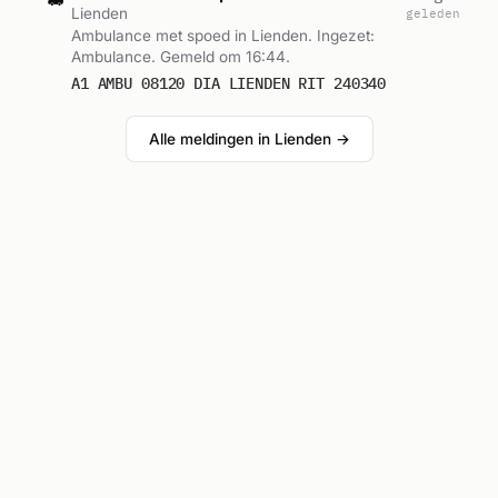
Lienden
geleden
Ambulance met spoed in Lienden. Ingezet:
Ambulance. Gemeld om 16:44.
A1 AMBU 08120 DIA LIENDEN RIT 240340
Alle meldingen in Lienden →
Reacties
Was jij erbij? Laat weten wat je zag.