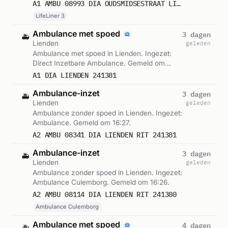
LifeLiner 3. Gemeld om 16:33.
A1 AMBU 08993 DIA OUDSMIDSESTRAAT LIENDEN RIT 241390 REGIO 8
LifeLiner 3
Ambulance met spoed
3 dagen
🚑
Lienden
geleden
Ambulance met spoed in Lienden. Ingezet:
Direct Inzetbare Ambulance. Gemeld om
16:32.
A1 DIA LIENDEN 241381
Ambulance-inzet
3 dagen
🚑
Lienden
geleden
Ambulance zonder spoed in Lienden. Ingezet:
Ambulance. Gemeld om 16:27.
A2 AMBU 08341 DIA LIENDEN RIT 241381
Ambulance-inzet
3 dagen
🚑
Lienden
geleden
Ambulance zonder spoed in Lienden. Ingezet:
Ambulance Culemborg. Gemeld om 16:26.
A2 AMBU 08114 DIA LIENDEN RIT 241380
Ambulance Culemborg
Ambulance met spoed
4 dagen
🚑