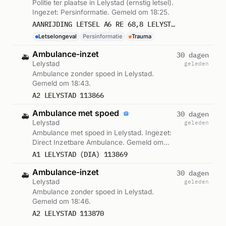
Politie ter plaatse in Lelystad (ernstig letsel).
Ingezet: Persinformatie. Gemeld om 18:25.
AANRIJDING LETSEL A6 RE 68,8 LELYSTAD
Letselongeval
Persinformatie
Trauma
Ambulance-inzet
30 dagen
🚑
Lelystad
geleden
Ambulance zonder spoed in Lelystad.
Gemeld om 18:43.
A2 LELYSTAD 113866
Ambulance met spoed
30 dagen
🚑
Lelystad
geleden
Ambulance met spoed in Lelystad. Ingezet:
Direct Inzetbare Ambulance. Gemeld om
18:45.
A1 LELYSTAD (DIA) 113869
Ambulance-inzet
30 dagen
🚑
Lelystad
geleden
Ambulance zonder spoed in Lelystad.
Gemeld om 18:46.
A2 LELYSTAD 113870