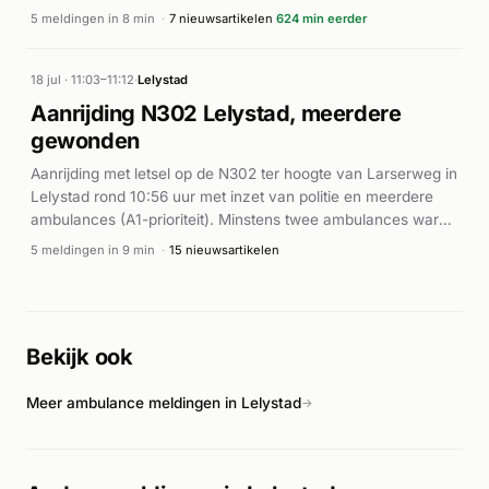
assisteerde bij een afhijsing ter plaatse. Meerdere
5 meldingen in 8 min
·
7 nieuwsartikelen
624 min eerder
ambulances werden ingezet om slachtoffer(s) te behandelen
en te transporteren. De inzet verliep intensief met herhaalde
meldingen in korte tijd, wat wijst op een complexe situatie.
18 jul · 11:03–11:12
·
Lelystad
Volgens de Stentor vond op deze locatie inderdaad een
Aanrijding N302 Lelystad, meerdere
reanimatie plaats.
gewonden
Aanrijding met letsel op de N302 ter hoogte van Larserweg in
Lelystad rond 10:56 uur met inzet van politie en meerdere
ambulances (A1-prioriteit). Minstens twee ambulances waren
ter plaatse bij het incident.
5 meldingen in 9 min
·
15 nieuwsartikelen
Bekijk ook
Meer ambulance meldingen in Lelystad
→