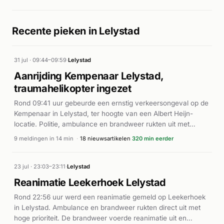
Recente pieken in Lelystad
31 jul · 09:44–09:59
·
Lelystad
Aanrijding Kempenaar Lelystad,
traumahelikopter ingezet
Rond 09:41 uur gebeurde een ernstig verkeersongeval op de
Kempenaar in Lelystad, ter hoogte van een Albert Heijn-
locatie. Politie, ambulance en brandweer rukten uit met
spoed. Een traumahelikopter werd gealarmeerd voor
9 meldingen in 14 min
·
18 nieuwsartikelen
320 min eerder
medische ondersteuning. Volgens Omroep Flevoland raakte
een scooterrijder zwaargewond bij de aanrijding. De
hulpdiensten waren massaal ter plaatse om de gewonde
23 jul · 23:03–23:11
·
Lelystad
persoon medische hulp te verlenen. De exacte
Reanimatie Leekerhoek Lelystad
omstandigheden van het ongeluk zijn niet nader
Rond 22:56 uur werd een reanimatie gemeld op Leekerhoek
gespecificeerd in de beschikbare informatie.
in Lelystad. Ambulance en brandweer rukten direct uit met
hoge prioriteit. De brandweer voerde reanimatie uit en