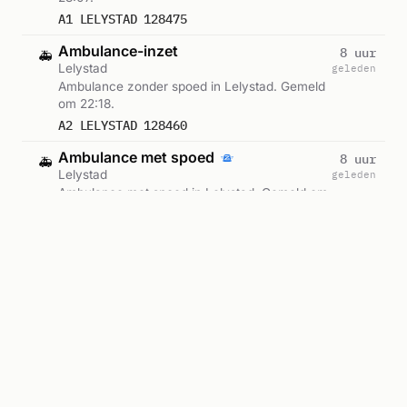
A1 LELYSTAD 128475
Ambulance-inzet
8 uur
🚑
Lelystad
geleden
Ambulance zonder spoed in Lelystad. Gemeld
om 22:18.
A2 LELYSTAD 128460
Ambulance met spoed
8 uur
🚑
Lelystad
geleden
Ambulance met spoed in Lelystad. Gemeld om
21:25.
A1 LELYSTAD 128448
Ambulance met spoed
9 uur
🚑
Lelystad
geleden
Ambulance met spoed in Lelystad. Gemeld om
21:19.
A1 LELYSTAD 128444
Brandweerinzet
10 uur
🔥
De Doelen, Lelystad
geleden
Brandweer zonder spoed naar De Doelen in