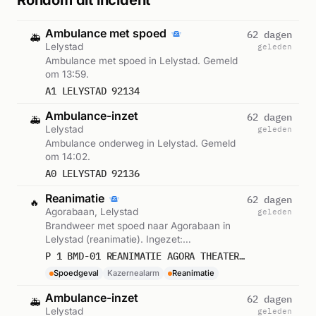
Rondom dit incident
Ambulance met spoed
62 dagen
🚑
Lelystad
geleden
Ambulance met spoed in Lelystad. Gemeld
om 13:59.
A1 LELYSTAD 92134
Ambulance-inzet
62 dagen
🚑
Lelystad
geleden
Ambulance onderweg in Lelystad. Gemeld
om 14:02.
A0 LELYSTAD 92136
Reanimatie
62 dagen
🔥
Agorabaan, Lelystad
geleden
Brandweer met spoed naar Agorabaan in
Lelystad (reanimatie). Ingezet:
Kazernealarm. Gemeld om 14:02.
P 1 BMD-01 REANIMATIE AGORA THEATER AGORABAAN LELYSTAD 255131
Spoedgeval
Kazernealarm
Reanimatie
Ambulance-inzet
62 dagen
🚑
Lelystad
geleden