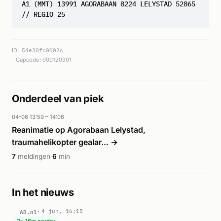
A1 (MMT) 13991 AGORABAAN 8224 LELYSTAD 52865
// REGIO 25
ID:
54e30fc0002c
Capcode: 000120901
Onderdeel van piek
04-06 13:59 – 14:06
Reanimatie op Agorabaan Lelystad,
traumahelikopter gealar... →
7
meldingen
·
6
min
In het nieuws
AD.nl
4 jun, 16:15
2u 16m eerder