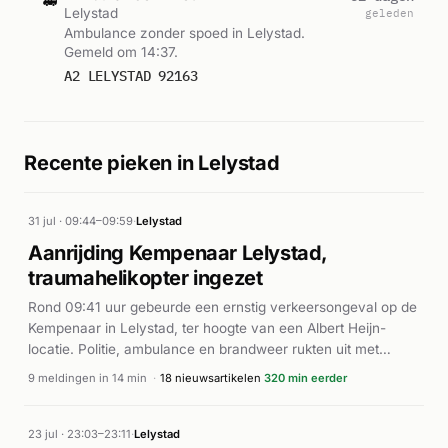
Lelystad
geleden
Ambulance zonder spoed in Lelystad.
Gemeld om 14:37.
A2 LELYSTAD 92163
Recente pieken in Lelystad
31 jul · 09:44–09:59
·
Lelystad
Aanrijding Kempenaar Lelystad,
traumahelikopter ingezet
Rond 09:41 uur gebeurde een ernstig verkeersongeval op de
Kempenaar in Lelystad, ter hoogte van een Albert Heijn-
locatie. Politie, ambulance en brandweer rukten uit met
spoed. Een traumahelikopter werd gealarmeerd voor
9 meldingen in 14 min
·
18 nieuwsartikelen
320 min eerder
medische ondersteuning. Volgens Omroep Flevoland raakte
een scooterrijder zwaargewond bij de aanrijding. De
hulpdiensten waren massaal ter plaatse om de gewonde
23 jul · 23:03–23:11
·
Lelystad