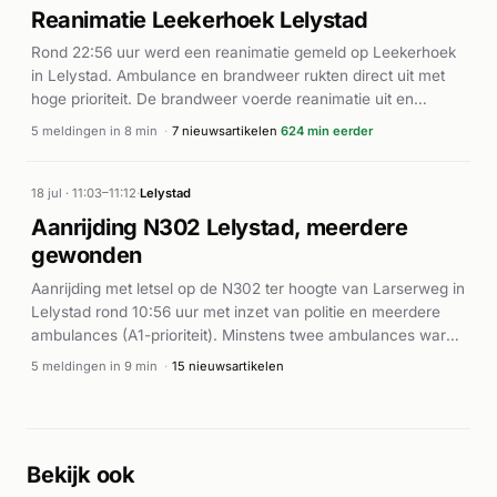
persoon medische hulp te verlenen. De exacte
Reanimatie Leekerhoek Lelystad
omstandigheden van het ongeluk zijn niet nader
Rond 22:56 uur werd een reanimatie gemeld op Leekerhoek
gespecificeerd in de beschikbare informatie.
in Lelystad. Ambulance en brandweer rukten direct uit met
hoge prioriteit. De brandweer voerde reanimatie uit en
assisteerde bij een afhijsing ter plaatse. Meerdere
5 meldingen in 8 min
·
7 nieuwsartikelen
624 min eerder
ambulances werden ingezet om slachtoffer(s) te behandelen
en te transporteren. De inzet verliep intensief met herhaalde
meldingen in korte tijd, wat wijst op een complexe situatie.
18 jul · 11:03–11:12
·
Lelystad
Volgens de Stentor vond op deze locatie inderdaad een
Aanrijding N302 Lelystad, meerdere
reanimatie plaats.
gewonden
Aanrijding met letsel op de N302 ter hoogte van Larserweg in
Lelystad rond 10:56 uur met inzet van politie en meerdere
ambulances (A1-prioriteit). Minstens twee ambulances waren
ter plaatse bij het incident.
5 meldingen in 9 min
·
15 nieuwsartikelen
Bekijk ook