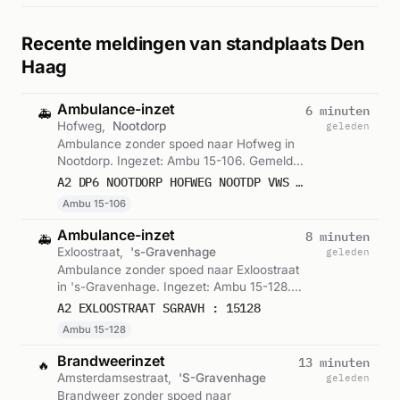
Recente meldingen van standplaats Den
Haag
Ambulance-inzet
6 minuten
🚑
Hofweg,
Nootdorp
geleden
Ambulance zonder spoed naar Hofweg in
Nootdorp. Ingezet: Ambu 15-106. Gemeld
om 19:26.
A2 DP6 NOOTDORP HOFWEG NOOTDP VWS 15106
Ambu 15-106
Ambulance-inzet
8 minuten
🚑
Exloostraat,
's-Gravenhage
geleden
Ambulance zonder spoed naar Exloostraat
in 's-Gravenhage. Ingezet: Ambu 15-128.
Gemeld om 19:24.
A2 EXLOOSTRAAT SGRAVH : 15128
Ambu 15-128
Brandweerinzet
13 minuten
🔥
Amsterdamsestraat,
'S-Gravenhage
geleden
Brandweer zonder spoed naar