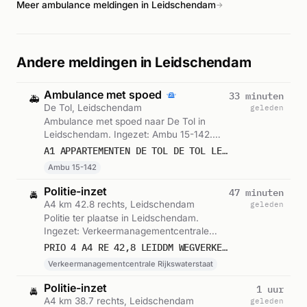
Meer ambulance meldingen in Leidschendam
→
Andere meldingen in Leidschendam
Ambulance met spoed
33 minuten
🚑
De Tol, Leidschendam
geleden
Ambulance met spoed naar De Tol in
Leidschendam. Ingezet: Ambu 15-142.
Gemeld om 18:59.
A1 APPARTEMENTEN DE TOL DE TOL LEIDDM : 15142
Ambu 15-142
Politie-inzet
47 minuten
🚔
A4 km 42.8 rechts, Leidschendam
geleden
Politie ter plaatse in Leidschendam.
Ingezet: Verkeermanagementcentrale
Rijkswaterstaat. Gemeld om 18:45.
PRIO 4 A4 RE 42,8 LEIDDM WEGVERKEER VERKEERSSTREMMING (SOORT STREMMING: PECHGEVAL)
Verkeermanagementcentrale Rijkswaterstaat
Politie-inzet
1 uur
🚔
A4 km 38.7 rechts, Leidschendam
geleden