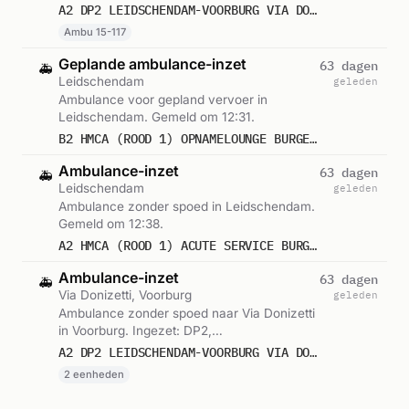
om 12:25.
A2 DP2 LEIDSCHENDAM-VOORBURG VIA DONIZETTI VOORB VWS 15117
Ambu 15-117
Geplande ambulance-inzet
63 dagen
🚑
Leidschendam
geleden
Ambulance voor gepland vervoer in
Leidschendam. Gemeld om 12:31.
B2 HMCA (ROOD 1) OPNAMELOUNGE BURGEMEESTER BANNINGLAA LEIDDM : (MEDIUM CARE) 15213
Ambulance-inzet
63 dagen
🚑
Leidschendam
geleden
Ambulance zonder spoed in Leidschendam.
Gemeld om 12:38.
A2 HMCA (ROOD 1) ACUTE SERVICE BURGEMEESTER BANNINGLA LEIDDM : 15138
Ambulance-inzet
63 dagen
🚑
Via Donizetti, Voorburg
geleden
Ambulance zonder spoed naar Via Donizetti
in Voorburg. Ingezet: DP2,
Voorwaardescheppend. Gemeld om 12:44.
A2 DP2 LEIDSCHENDAM-VOORBURG VIA DONIZETTI VOORB VWS 15119
2 eenheden