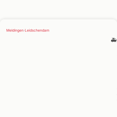
Meldingen
›
Leidschendam
🚑