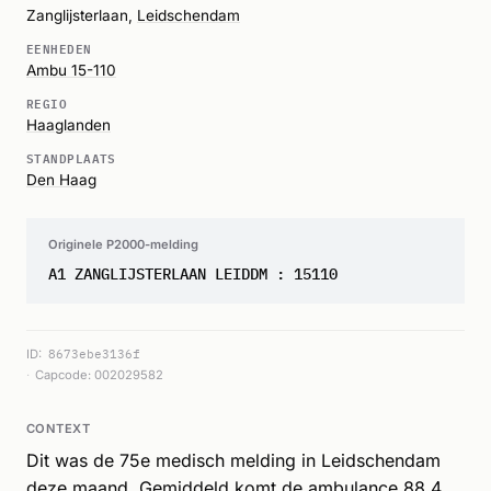
Zanglijsterlaan,
Leidschendam
EENHEDEN
Ambu 15-110
REGIO
Haaglanden
STANDPLAATS
Den Haag
Originele P2000-melding
A1 ZANGLIJSTERLAAN LEIDDM : 15110
ID:
8673ebe3136f
Capcode: 002029582
CONTEXT
Dit was de 75e medisch melding in Leidschendam
deze maand. Gemiddeld komt de ambulance 88.4