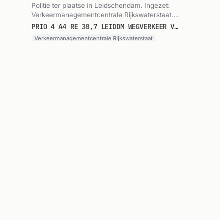
Politie ter plaatse in Leidschendam. Ingezet:
Verkeermanagementcentrale Rijkswaterstaat.
Gemeld om 18:13.
PRIO 4 A4 RE 38,7 LEIDDM WEGVERKEER VERKEERSSTREMMING
Verkeermanagementcentrale Rijkswaterstaat
Ambulance met spoed
1 uur
🚑
Burgemeester van Duyvendijklaan,
geleden
Leidschendam
Ambulance met spoed naar Burgemeester van
Duyvendijklaan in Leidschendam. Ingezet:
Ambu 15-117. Gemeld om 18:08.
A1 BURGEMEESTER VAN DUYVENDIJKLAAN LEIDDM : 15117
Ambu 15-117
Brandweerinzet
2 uur
🔥
Buitenwater, Leidschendam
geleden
Brandweer zonder spoed naar Buitenwater in
Leidschendam. Ingezet: LV Kazerne, Infocode
Haaglanden. Gemeld om 16:57.
P 2 BDH-01 WATEROVERLAST BUITENWATER LEIDSCHENDAM 155170
LV Kazerne, Infocode Haaglanden
Brandweerinzet
2 uur
🔥
Buitenwater, Leidschendam
geleden