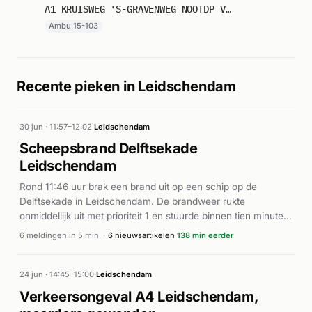
A1 KRUISWEG 'S-GRAVENWEG NOOTDP VERSNELDE INZET 15103
Ambu 15-103
Recente pieken in Leidschendam
30 jun · 11:57–12:02
·
Leidschendam
Scheepsbrand Delftsekade
Leidschendam
Rond 11:46 uur brak een brand uit op een schip op de
Delftsekade in Leidschendam. De brandweer rukte
onmiddellijk uit met prioriteit 1 en stuurde binnen tien minuten
meerdere eenheden naar het incident, wat wijst op escalatie.
6 meldingen in 5 min
·
6 nieuwsartikelen
138 min eerder
Volgens AD.nl was sprake van een scheepsbrand waarbij de
brandweer met gesloten deuren ter plaatse kwam. Midvliet.nl
berichtte over een brand op een schip in Leidschendam. De
24 jun · 14:45–15:00
·
Leidschendam
meldingen tonen dat de brandweer de situatie met meerdere
Verkeersongeval A4 Leidschendam,
eenheden aanpakte, waarschijnlijk in verband met de locatie