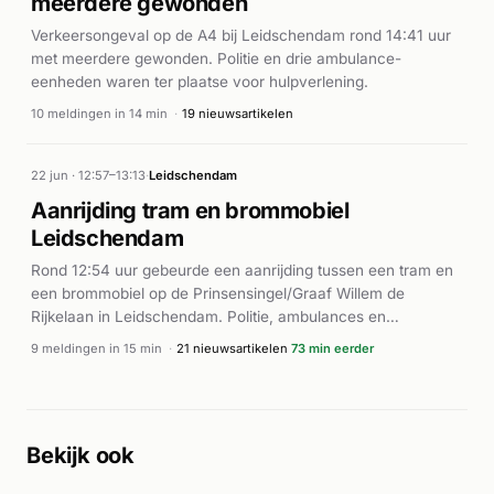
meerdere gewonden
op het water en de mogelijke risico's daarvan.
Verkeersongeval op de A4 bij Leidschendam rond 14:41 uur
met meerdere gewonden. Politie en drie ambulance-
eenheden waren ter plaatse voor hulpverlening.
10 meldingen in 14 min
·
19 nieuwsartikelen
22 jun · 12:57–13:13
·
Leidschendam
Aanrijding tram en brommobiel
Leidschendam
Rond 12:54 uur gebeurde een aanrijding tussen een tram en
een brommobiel op de Prinsensingel/Graaf Willem de
Rijkelaan in Leidschendam. Politie, ambulances en
brandweer rukten direct uit met spoed. Vanwege de ernst
9 meldingen in 15 min
·
21 nieuwsartikelen
73 min eerder
van het incident werd ook een traumahelikopter (lifeliner)
ingezet. Volgens Feel Good Nieuws en Drimble zijn twee
personen zwaargewond geraakt bij de aanrijding. De
hulpverlening liep tot minimaal 13:08 uur en bestond uit
Bekijk ook
meerdere ambulances en geavanceerde medische
ondersteuning.