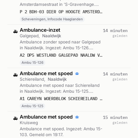
Amsterdamsestraat in 'S-Gravenhage.
Ingezet: Scheveningen, Infocode
P 2 BDH-03 DIER OP HOOGTE AMSTERDAMSESTRAAT 'S-GRAVENHAGE 157130
Haaglanden. Gemeld om 19:19.
Scheveningen, Infocode Haaglanden
Ambulance-inzet
14 minuten
🚑
Galgepad,
Naaldwijk
geleden
Ambulance zonder spoed naar Galgepad
in Naaldwijk. Ingezet: Ambu 15-126.
Gemeld om 19:18.
A2 DP5 WESTLAND GALGEPAD NAALDW VWS 15126
Ambu 15-126
Ambulance met spoed
14 minuten
🚑
Schiereiland,
Naaldwijk
geleden
Ambulance met spoed naar Schiereiland
in Naaldwijk. Ingezet: Ambu 15-125.
Gemeld om 19:18.
A1 CAREYN WOERDBLOK SCHIEREILAND NAALDW : 15125
Ambu 15-125
Ambulance met spoed
15 minuten
🚑
Kruisweg
geleden
Ambulance met spoed. Ingezet: Ambu 15-
103. Gemeld om 19:17.