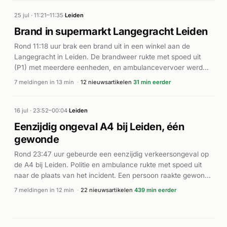
De prioriteit van de meldingen en de snelle opeenvolging
duiden op een ernstige situatie die aandacht van meerdere
25 jul · 11:21–11:35
·
Leiden
hulpdiensten vereiste. Details over gewonden of de precieze
Brand in supermarkt Langegracht Leiden
aard van de stof zijn niet nader gepubliceerd.
Rond 11:18 uur brak een brand uit in een winkel aan de
Langegracht in Leiden. De brandweer rukte met spoed uit
(P1) met meerdere eenheden, en ambulancevervoer werd
ingezet. Volgens Leidsch Dagblad ontstond veel rook bij de
7 meldingen in 13 min
·
12 nieuwsartikelen
31 min eerder
brand in het winkelcentrum, en volgens Hardnieuws werd de
supermarkt ontruimd. AD.nl classificeerde het incident als
middelbrand. De precieze omvang van de brand en het
16 jul · 23:52–00:04
·
Leiden
aantal betrokkenen zijn op basis van de beschikbare
Eenzijdig ongeval A4 bij Leiden, één
informatie niet nader bekend. De brand werd door de inzet
gewonde
van meerdere eenheden bestreden.
Rond 23:47 uur gebeurde een eenzijdig verkeersongeval op
de A4 bij Leiden. Politie en ambulance rukte met spoed uit
naar de plaats van het incident. Een persoon raakte gewond
en is ter plaatse behandeld. Volgens het Leidsch Dagblad
7 meldingen in 12 min
·
22 nieuwsartikelen
439 min eerder
was de bestuurder onder invloed van alcohol. Het incident
veroorzaakte verkeersverstoringen op de autosnelweg. De
hulpdiensten hadden de situatie snel onder controle.