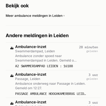
Bekijk ook
Meer ambulance meldingen in Leiden
→
Andere meldingen in Leiden
Ambulance-inzet
28 minuten
🚑
Swammerdampad, Leiden
geleden
Ambulance zonder spoed naar
Swammerdampad in Leiden. Gemeld om
15:08.
A2 SWAMMERDAMPAD LEIDEN : 16188
Ambulance-inzet
3 uur
🚑
Passage, Leiden
geleden
Ambulance onderweg naar Passage in Leiden.
Gemeld om 12:27.
PASSAGE AMBULANCE HOOGHKAMERBRUG LEIDEN
Ambulance-inzet
3 uur
🚑