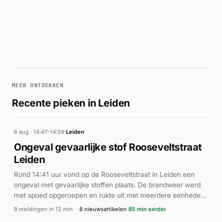
MEER ONTDEKKEN
Recente pieken in Leiden
6 aug · 14:47–14:59
·
Leiden
Ongeval gevaarlijke stof Rooseveltstraat
Leiden
Rond 14:41 uur vond op de Rooseveltstraat in Leiden een
ongeval met gevaarlijke stoffen plaats. De brandweer werd
met spoed opgeroepen en rukte uit met meerdere eenheden.
Tevens werden meerdere ambulances ter plaatse gestuurd.
8 meldingen in 12 min
·
8 nieuwsartikelen
85 min eerder
Volgens AD.nl was sprake van een gaslekkage in de Leiden.