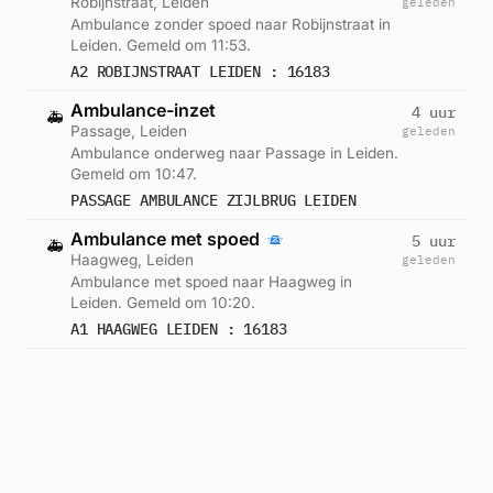
Robijnstraat, Leiden
geleden
Ambulance zonder spoed naar Robijnstraat in
Leiden. Gemeld om 11:53.
A2 ROBIJNSTRAAT LEIDEN : 16183
Ambulance-inzet
4 uur
🚑
Passage, Leiden
geleden
Ambulance onderweg naar Passage in Leiden.
Gemeld om 10:47.
PASSAGE AMBULANCE ZIJLBRUG LEIDEN
Ambulance met spoed
5 uur
🚑
Haagweg, Leiden
geleden
Ambulance met spoed naar Haagweg in
Leiden. Gemeld om 10:20.
A1 HAAGWEG LEIDEN : 16183
Ambulance-inzet
5 uur
🚑
Passage, Leiden
geleden
Ambulance onderweg naar Passage in Leiden.
Gemeld om 10:18.
PASSAGE AMBULANCE WADDINGERSLUISBRUG LEIDEN