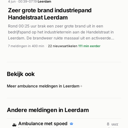
huisdier om het leven. Src.fm berichtte dat een kat is
4 jun · 00:39–07:19
·
Leerdam
overleden in de woningbrand. De brandweer was tot kort na
Zeer grote brand industriepand
16:03 uur met bluswerkzaamheden bezig.
Handelstraat Leerdam
Rond 00:25 uur brak een zeer grote brand uit in een
bedrijfspand op het industrieterrein aan de Handelstraat in
Leerdam. De brandweer rukte massaal uit en activeerde
GRIP 1 vanwege de omvang van het incident. Meerdere
7 meldingen in 400 min
·
22 nieuwsartikelen
111 min eerder
eenheden en goederen-transporte voertuigen werden
ingezet om de brand te bestrijden. Volgens Het Kontakt werd
het pand van een wegenbouwbedrijf (Trackline) volledig
verwoest. Het gebouw diende voor fabricage en opslag. De
Bekijk ook
brand verspreidde zich snel en veroorzaakte zeer hoge
vlammen die ver zichtbaar waren. Er werden geen
Meer ambulance meldingen in Leerdam
gewonden gemeld. De brand werd de volgende uren onder
→
controle gebracht door de inzet van talrijke brandweerteams.
Andere meldingen in Leerdam
Ambulance met spoed
8 uur
🚑