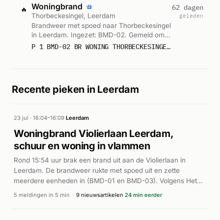
Woningbrand
62 dagen
🔥
Thorbeckesingel, Leerdam
geleden
Brandweer met spoed naar Thorbeckesingel
in Leerdam. Ingezet: BMD-02. Gemeld om
16:04.
P 1 BMD-02 BR WONING THORBECKESINGEL LEERDAM 096831
Recente pieken in Leerdam
23 jul · 16:04–16:09
·
Leerdam
Woningbrand Violierlaan Leerdam,
schuur en woning in vlammen
Rond 15:54 uur brak een brand uit aan de Violierlaan in
Leerdam. De brandweer rukte met spoed uit en zette
meerdere eenheden in (BMD-01 en BMD-03). Volgens Het
Kontakt sloeg een brand in een schuur over op een
5 meldingen in 5 min
·
9 nieuwsartikelen
24 min eerder
aangrenzende woning. RTV Utrecht meldt dat beide
structuren in vlammen opgingen. Bij de brand kwam een