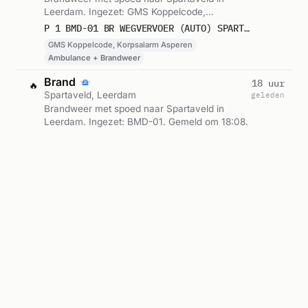
Leerdam. Ingezet: GMS Koppelcode,
Korpsalarm Asperen. Gemeld om 18:11.
P 1 BMD-01 BR WEGVERVOER (AUTO) SPARTAVELD LEERDAM 086331
GMS Koppelcode, Korpsalarm Asperen
Ambulance + Brandweer
Brand
18 uur
🔥
Spartaveld, Leerdam
geleden
Brandweer met spoed naar Spartaveld in
Leerdam. Ingezet: BMD-01. Gemeld om 18:08.
P 1 BMD-01 BR WEGVERVOER (AUTO) SPARTAVELD LEERDAM 096831
Verkeersongeval met letsel
23 uur
🚔
Techniekweg, Leerdam
geleden
Politie ter plaatse naar Techniekweg in
Leerdam (ernstig letsel). Ingezet: Persalarm.
Gemeld om 13:30.
AANRIJDING LETSEL TECHNIEKWEG LEERDAM
Letselongeval
Persalarm
Trauma
Woningbrand
1 dag
🔥
Joost de Jongestraat, Leerdam
geleden
Brandweer met spoed naar Joost de
Jongestraat in Leerdam. Ingezet: BMD-01.