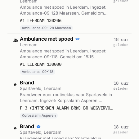
Leerdam
geleden
Ambulance met spoed in Leerdam. Ingezet:
Ambulance-09-128 Maarssen. Gemeld om
04:42.
A1 LEERDAM 130206
Ambulance-09-128 Maarssen
Ambulance met spoed
18 uur
🚑
Leerdam
geleden
Ambulance met spoed in Leerdam. Ingezet:
Ambulance-09-118. Gemeld om 18:15.
A1 LEERDAM 130000
Ambulance-09-118
Brand
18 uur
🔥
Spartaveld, Leerdam
geleden
Brandweer voor routineklus naar Spartaveld in
Leerdam. Ingezet: Korpsalarm Asperen.
Gemeld om 18:14.
P 3 (INTREKKEN ALARM BRW) BR WEGVERVOER (AUTO) SPARTAVELD LEERDAM
Korpsalarm Asperen
Brand
18 uur
🔥
Spartaveld, Leerdam
geleden
Brandweer met spoed naar Spartaveld in