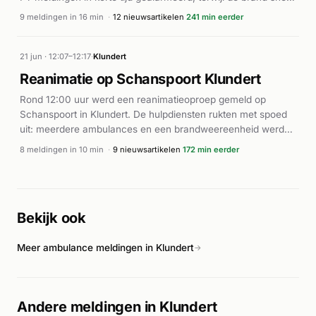
escaleerde van klein naar groot formaat. Ook een ambulance
9 meldingen in 16 min
·
12 nieuwsartikelen
241 min eerder
werd ingezet. Volgens lokale media ontstond een grote brand
op de locatie. De brandweer rukte met groot materieel uit om
het vuur te bestrijden. De precieze oorzaak en precieze
21 jun · 12:07–12:17
·
Klundert
afloop van het incident zijn uit de beschikbare berichtgeving
Reanimatie op Schanspoort Klundert
niet volledig duidelijk, maar meerdere eenheden waren ter
Rond 12:00 uur werd een reanimatieoproep gemeld op
plaatse om de brand onder controle te krijgen.
Schanspoort in Klundert. De hulpdiensten rukten met spoed
uit: meerdere ambulances en een brandweereenheid werden
direct ingezet en waren ter plaatse voor reanimatie. Volgens
8 meldingen in 10 min
·
9 nieuwsartikelen
172 min eerder
BN DeStem vond het incident plaats op Schanspoort. De
hulpverlening was binnen enkele minuten in volle gang met
meerdere ambulanceritsels en brandweerondersteuning. De
exacte afloop van het incident is niet nader bekend.
Bekijk ook
Meer ambulance meldingen in Klundert
→
Andere meldingen in Klundert