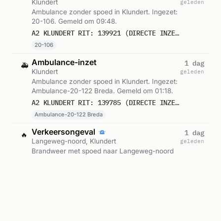
Klundert
geleden
Ambulance zonder spoed in Klundert. Ingezet:
20-106. Gemeld om 09:48.
A2 KLUNDERT RIT: 139921 (DIRECTE INZET: JA)
20-106
Ambulance-inzet
1 dag
🚑
Klundert
geleden
Ambulance zonder spoed in Klundert. Ingezet:
Ambulance-20-122 Breda. Gemeld om 01:18.
A2 KLUNDERT RIT: 139785 (DIRECTE INZET: JA)
Ambulance-20-122 Breda
Verkeersongeval
1 dag
🔥
Langeweg-noord, Klundert
geleden
Brandweer met spoed naar Langeweg-noord
in Klundert. Ingezet: 2591 OvD Steenbergen,
Moerdijk, Halderberge Mark en Dintel (,
P 1 BZB-01 ONGEVAL LANGEWEG-NOORD KLUNDERT 201131 203093
Blusploeg, Lichtkrant. Gemeld om 21:46.
Wegongeval
2591 OvD Steenbergen, Moerdijk, Halderberge Mark en Dintel (, Blusp
Verkeersongeval
1 dag
🔥
Langeweg-noord, Klundert
geleden