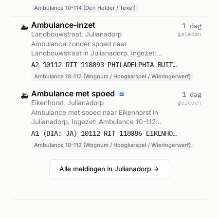
Ambulance 10-114 (Den Helder / Texel)
Ambulance-inzet
1 dag
🚑
Landbouwstraat, Julianadorp
geleden
Ambulance zonder spoed naar
Landbouwstraat in Julianadorp. Ingezet:
Ambulance 10-112 (Wognum / Hoogkarspel /
A2 10112 RIT 118093 PHILADELPHIA BUITENVELD LANDBOUWSTRAAT JULIANADORP
Wieringerwerf). Gemeld om 05:32.
Ambulance 10-112 (Wognum / Hoogkarspel / Wieringerwerf)
Ambulance met spoed
1 dag
🚑
Eikenhorst, Julianadorp
geleden
Ambulance met spoed naar Eikenhorst in
Julianadorp. Ingezet: Ambulance 10-112
(Wognum / Hoogkarspel / Wieringerwerf).
A1 (DIA: JA) 10112 RIT 118086 EIKENHORST JULIANADORP
Gemeld om 04:39.
Ambulance 10-112 (Wognum / Hoogkarspel / Wieringerwerf)
Alle meldingen in Julianadorp →
Reacties