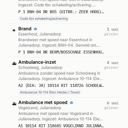
Ingezet: Code tbv schakeling/activering.
Gemeld om 13:48.
P 1 BNH-04 BR BOS (UITBR.: ZEER HOOG) ESSENHOUT JULIANADORP 106592 104481 105681 106562 106682 106581 106543 104241 104432 104431 106699 106693 106692
Code tbv schakeling/activering
Brand
1 uur
🔥
Essenhout, Julianadorp
geleden
Brandweer met spoed naar Essenhout in
Julianadorp. Ingezet: BNH-04. Gemeld om
13:47.
P 1 BNH-04 BR BERM/BOSSCHAGE ESSENHOUT JULIANADORP 106542
Ambulance-inzet
4 uur
🚑
Schoolweg, Julianadorp
geleden
Ambulance zonder spoed naar Schoolweg in
Julianadorp. Ingezet: Ambulance 10-114 (Den
Helder / Texel). Gemeld om 10:37.
A2 (DIA: JA) 10114 RIT 118726 SCHOOLWEG JULIANADORP
Ambulance 10-114 (Den Helder / Texel)
Ambulance met spoed
6 uur
🚑
Vogelzand, Julianadorp
geleden
Ambulance met spoed naar Vogelzand in
Julianadorp. Ingezet: Ambulance 10-114 (Den
Helder / Texel). Gemeld om 09:17.
A1 10114 RIT 118685 VOGELZAND JULIANADORP