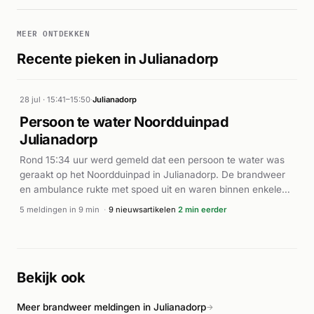
MEER ONTDEKKEN
Recente pieken in Julianadorp
28 jul · 15:41–15:50
·
Julianadorp
Persoon te water Noordduinpad
Julianadorp
Rond 15:34 uur werd gemeld dat een persoon te water was
geraakt op het Noordduinpad in Julianadorp. De brandweer
en ambulance rukte met spoed uit en waren binnen enkele
minuten ter plaatse. De brandweer assisteerde bij de
5 meldingen in 9 min
·
9 nieuwsartikelen
2 min eerder
reddingsoperatie met onder meer de KNRM-eenheid SNH-
08. Het slachtoffer werd door de hulpdiensten uit het water
gehaald en onder medische begeleiding van de ambulance
verzorgd. Volgens Alarmeringen was sprake van een incident
Bekijk ook
op het water waarbij professionele en maritieme eenheden
betrokken waren. Verdere details over het welzijn van het
Meer brandweer meldingen in Julianadorp
slachtoffer zijn niet bekendgemaakt.
→