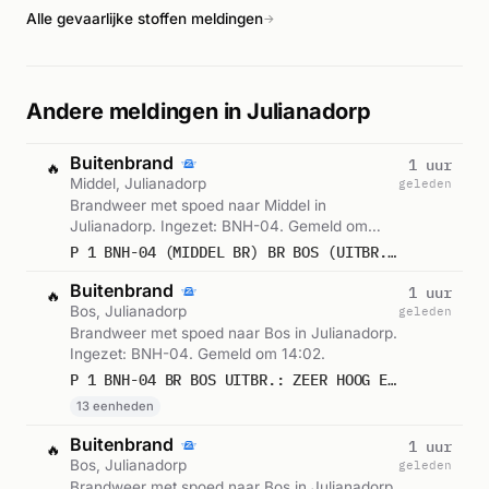
Alle gevaarlijke stoffen meldingen
→
Andere meldingen in Julianadorp
Buitenbrand
1 uur
🔥
Middel, Julianadorp
geleden
Brandweer met spoed naar Middel in
Julianadorp. Ingezet: BNH-04. Gemeld om
14:02.
P 1 BNH-04 (MIDDEL BR) BR BOS (UITBR.: ZEER HOOG) ESSENHOUT 1E ALARM JULIANADORP
Buitenbrand
1 uur
🔥
Bos, Julianadorp
geleden
Brandweer met spoed naar Bos in Julianadorp.
Ingezet: BNH-04. Gemeld om 14:02.
P 1 BNH-04 BR BOS UITBR.: ZEER HOOG ESSENHOUT JULIANADORP 106592 104481 105681 106562 106682 106581 106543 104241 104432 104431 106699 106693 106692
13 eenheden
Buitenbrand
1 uur
🔥
Bos, Julianadorp
geleden
Brandweer met spoed naar Bos in Julianadorp.