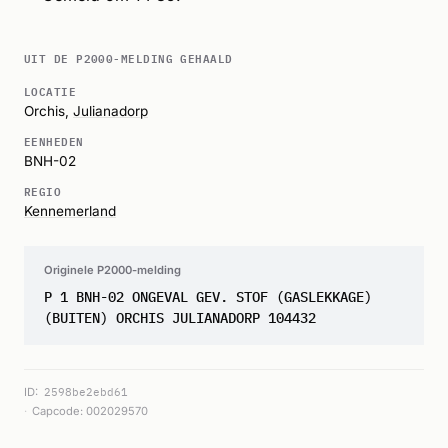
UIT DE P2000-MELDING GEHAALD
LOCATIE
Orchis,
Julianadorp
EENHEDEN
BNH-02
REGIO
Kennemerland
Originele P2000-melding
P 1 BNH-02 ONGEVAL GEV. STOF (GASLEKKAGE)
(BUITEN) ORCHIS JULIANADORP 104432
ID:
2598be2ebd61
Capcode: 002029570