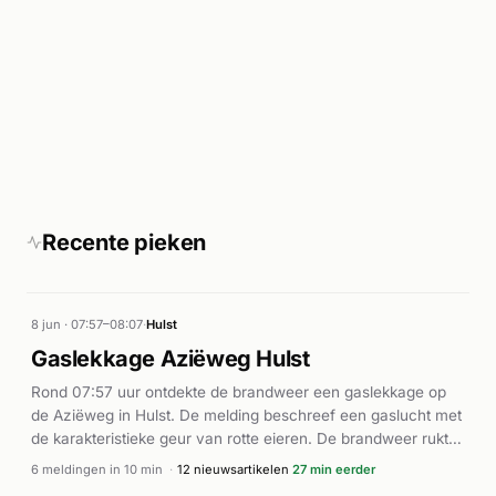
Recente pieken
8 jun · 07:57–08:07
·
Hulst
Gaslekkage Aziëweg Hulst
Rond 07:57 uur ontdekte de brandweer een gaslekkage op
de Aziëweg in Hulst. De melding beschreef een gaslucht met
de karakteristieke geur van rotte eieren. De brandweer rukte
met spoed uit en was ter plaatse. Volgens Omroep ZVL was
6 meldingen in 10 min
·
12 nieuwsartikelen
27 min eerder
de lekkage veroorzaakt door een heftruck die een gevaarlijke