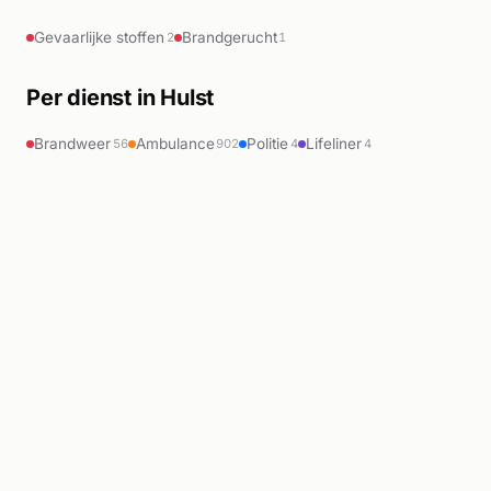
Gevaarlijke stoffen
Brandgerucht
2
1
Per dienst in Hulst
Brandweer
Ambulance
Politie
Lifeliner
56
902
4
4