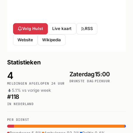
Live kaart
RSS
Volg Hulst
Website
Wikipedia
Statistieken
4
Zaterdag
15:00
DRUKSTE DAG
PIEKUUR
MELDINGEN AFGELOPEN 24 UUR
5.1% vs vorige week
#118
IN NEDERLAND
PER DIENST
Brandweer 5.8%
Ambulance 93.3%
Politie 0.4%