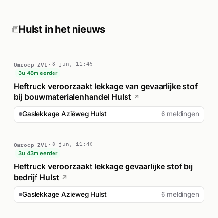
stof had beschadigd bij een bouwmaterialenhandel op het
adres. De situatie werd gecontroleerd en onder controle
gebracht.
Hulst in het nieuws
Omroep ZVL
8 jun, 11:45
3u 48m eerder
Heftruck veroorzaakt lekkage van gevaarlijke stof
bij bouwmaterialenhandel Hulst
↗
Gaslekkage Aziëweg Hulst
6 meldingen
Omroep ZVL
8 jun, 11:40
3u 43m eerder
Heftruck veroorzaakt lekkage gevaarlijke stof bij
bedrijf Hulst
↗
Gaslekkage Aziëweg Hulst
6 meldingen