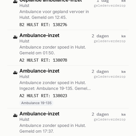
km
1 dag
🚑
Hulst
geleden
verderop
Ambulance voor gepland vervoer in
Hulst. Gemeld om 12:45.
B2 HULST RIT: 138276
Ambulance-inzet
km
2 dagen
🚑
Hulst
geleden
verderop
Ambulance zonder spoed in Hulst.
Gemeld om 01:50.
A2 HULST RIT: 138078
Ambulance-inzet
km
2 dagen
🚑
Hulst
geleden
verderop
Ambulance zonder spoed in Hulst.
Ingezet: Ambulance 19-135. Gemeld
om 23:03.
A2 HULST RIT: 138023
Ambulance 19-135
Ambulance-inzet
km
2 dagen
🚑
Hulst
geleden
verderop
Ambulance zonder spoed in Hulst.
Gemeld om 17:37.