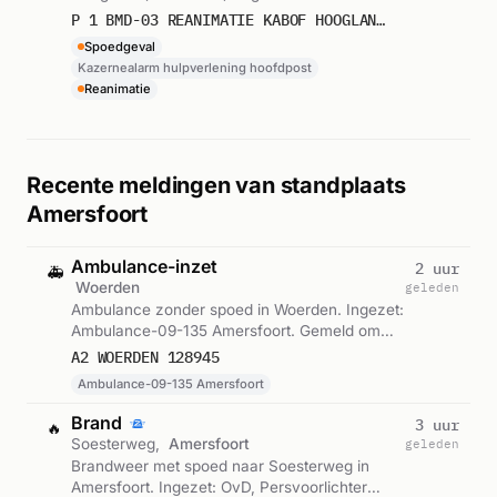
Kazernealarm hulpverlening hoofdpost.
P 1 BMD-03 REANIMATIE KABOF HOOGLAND 090152
Gemeld om 19:10.
Spoedgeval
Kazernealarm hulpverlening hoofdpost
Reanimatie
Recente meldingen van standplaats
Amersfoort
Ambulance-inzet
2 uur
🚑
Woerden
geleden
Ambulance zonder spoed in Woerden. Ingezet:
Ambulance-09-135 Amersfoort. Gemeld om
20:33.
A2 WOERDEN 128945
Ambulance-09-135 Amersfoort
Brand
3 uur
🔥
Soesterweg,
Amersfoort
geleden
Brandweer met spoed naar Soesterweg in
Amersfoort. Ingezet: OvD, Persvoorlichter