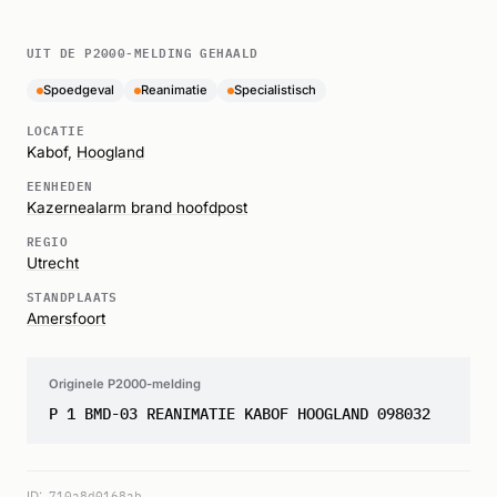
UIT DE P2000-MELDING GEHAALD
Spoedgeval
Reanimatie
Specialistisch
LOCATIE
Kabof,
Hoogland
EENHEDEN
Kazernealarm brand hoofdpost
REGIO
Utrecht
STANDPLAATS
Amersfoort
Originele P2000-melding
P 1 BMD-03 REANIMATIE KABOF HOOGLAND 098032
ID:
710a8d0168ab