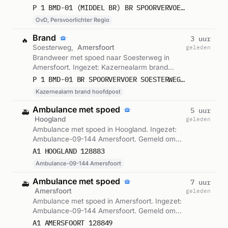
Regio. Gemeld om 20:02.
P 1 BMD-01 (MIDDEL BR) BR SPOORVERVOER SOESTERWEG AMERSFOORT 090132 098794
OvD, Persvoorlichter Regio
Brand
3 uur
🔥
Soesterweg,
Amersfoort
geleden
Brandweer met spoed naar Soesterweg in
Amersfoort. Ingezet: Kazernealarm brand
hoofdpost. Gemeld om 19:55.
P 1 BMD-01 BR SPOORVERVOER SOESTERWEG AMERSFOORT 090131
Kazernealarm brand hoofdpost
Ambulance met spoed
5 uur
🚑
Hoogland
geleden
Ambulance met spoed in Hoogland. Ingezet:
Ambulance-09-144 Amersfoort. Gemeld om
17:50.
A1 HOOGLAND 128883
Ambulance-09-144 Amersfoort
Ambulance met spoed
7 uur
🚑
Amersfoort
geleden
Ambulance met spoed in Amersfoort. Ingezet:
Ambulance-09-144 Amersfoort. Gemeld om
16:24.
A1 AMERSFOORT 128849