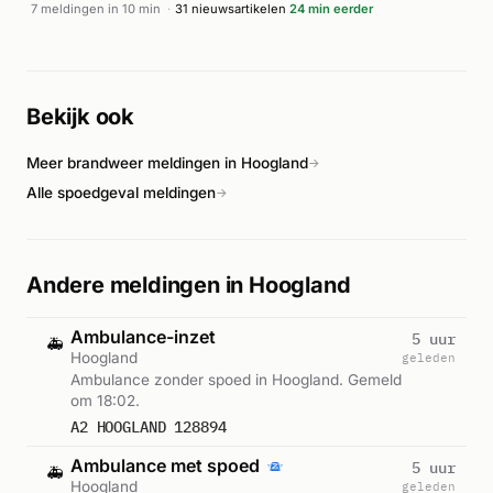
het ongeluk. Twee inzittenden raakten gewond en werden
7 meldingen in 10 min
·
31 nieuwsartikelen
24 min eerder
naar het ziekenhuis vervoerd. Volgens Regio 9 en de Stentor
betroffen het de botsing van vier voertuigen, waarbij twee
personen naar het ziekenhuis moesten. De exacte oorzaak
van de kettingbotsing is niet bekend uit de beschikbare
Bekijk ook
bronnen.
Meer brandweer meldingen in Hoogland
→
Alle spoedgeval meldingen
→
Andere meldingen in Hoogland
Ambulance-inzet
5 uur
🚑
Hoogland
geleden
Ambulance zonder spoed in Hoogland. Gemeld
om 18:02.
A2 HOOGLAND 128894
Ambulance met spoed
5 uur
🚑
Hoogland
geleden