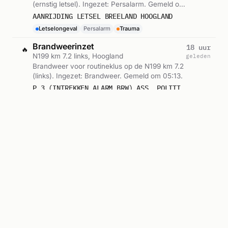
(ernstig letsel). Ingezet: Persalarm. Gemeld om
14:51.
AANRIJDING LETSEL BREELAND HOOGLAND
Letselongeval
Persalarm
Trauma
Brandweerinzet
18 uur
🔥
N199 km 7.2 links, Hoogland
geleden
Brandweer voor routineklus op de N199 km 7.2
(links). Ingezet: Brandweer. Gemeld om 05:13.
P 3 (INTREKKEN ALARM BRW) ASS. POLITIE N199 LI - BUNSCHOTERSTRAAT 7,2 HOOGLAND
Ambulance met spoed
18 uur
🚑
Hoogland
geleden
Ambulance met spoed in Hoogland. Ingezet:
09-145. Gemeld om 05:12.
A1 HOOGLAND 128546
09-145
Brandweerinzet
18 uur
🔥
N199 km 7.2 links, Hoogland
geleden
Brandweer zonder spoed op de N199 km 7.2
(links). Ingezet: OvD, Kazernealarm brand
hoofdpost, Kazernealarm duikers hoofdpost.
P 2 BMD-01 ASS. POLITIE N199 LI - BUNSCHOTERSTRAAT 7,2 HOOGLAND 090111 098794 090132
Gemeld om 05:04.