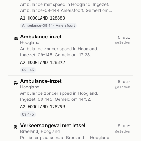
Ambulance met spoed in Hoogland. Ingezet:
Ambulance-09-144 Amersfoort. Gemeld om
17:50.
A1 HOOGLAND 128883
Ambulance-09-144 Amersfoort
Ambulance-inzet
6 uur
🚑
Hoogland
geleden
Ambulance zonder spoed in Hoogland.
Ingezet: 09-145. Gemeld om 17:23.
A2 HOOGLAND 128872
09-145
Ambulance-inzet
8 uur
🚑
Hoogland
geleden
Ambulance zonder spoed in Hoogland.
Ingezet: 09-145. Gemeld om 14:52.
A2 HOOGLAND 128799
09-145
Verkeersongeval met letsel
8 uur
🚔
Breeland, Hoogland
geleden
Politie ter plaatse naar Breeland in Hoogland