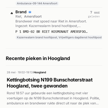
Ambulance-09-144 Amersfoort
Brand
7 uur
🔥
Riet,
Amersfoort
geleden
Brandweer met spoed naar Riet in Amersfoort.
Ingezet: Kazernealarm brand hoofdpost,
Vrijwilligers dagdienst hoofdpost. Gemeld om
P 1 BMD-02 BR RIET KOSMONAUT AMERSFOORT 099944
15:48.
Kazernealarm brand hoofdpost, Vrijwilligers dagdienst hoofdpost
Recente pieken in Hoogland
28 mei · 19:02–19:13
·
Hoogland
Kettingbotsing N199 Bunschoterstraat
Hoogland, twee gewonden
Rond 18:57 uur gebeurde een kettingbotsing met vier
voertuigen op de N199 Bunschoterstraat in Hoogland. Politie,
ambulance en brandweer rukte direct uit naar de plek van