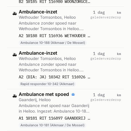
00:30.
B2 10185 RIT 116980 WOONZORGCENTRUM DE LOET DE LOET HEILOO
Ambulance-inzet
km
1 dag
🚑
Wethouder Tomsonbos, Heiloo
geleden
verderop
Ambulance zonder spoed naar
Wethouder Tomsonbos in Heiloo.
Ingezet: Ambulance 10-188 (Alkmaar /
A2 10188 RIT 116936 WETHOUDER TOMSONBOS HEILOO
De Mossel). Gemeld om 21:39.
Ambulance 10-188 (Alkmaar / De Mossel)
Ambulance-inzet
km
1 dag
🚑
Wethouder Tomsonbos, Heiloo
geleden
verderop
Ambulance zonder spoed naar
Wethouder Tomsonbos in Heiloo.
Ingezet: Rapid responder 10-342
A2 (DIA: JA) 10342 RIT 116926 WETHOUDER TOMSONBOS HEILOO
(Alkmaar). Gemeld om 21:09.
Rapid responder 10-342 (Alkmaar)
Ambulance met spoed
km
1 dag
🚑
Gaanderij, Heiloo
geleden
verderop
Ambulance met spoed naar Gaanderij
in Heiloo. Ingezet: Ambulance 10-181
(Alkmaar / De Mossel). Gemeld om
A1 10181 RIT 116897 GAANDERIJ HEILOO
19:29.
Ambulance 10-181 (Alkmaar / De Mossel)