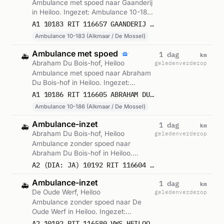
Ambulance met spoed naar Gaanderij
in Heiloo. Ingezet: Ambulance 10-183
(Alkmaar / De Mossel). Gemeld om
A1 10183 RIT 116657 GAANDERIJ HEILOO
10:51.
Ambulance 10-183 (Alkmaar / De Mossel)
Ambulance met spoed
km
1 dag
🚑
Abraham Du Bois-hof, Heiloo
geleden
verderop
Ambulance met spoed naar Abraham
Du Bois-hof in Heiloo. Ingezet:
Ambulance 10-186 (Alkmaar / De
A1 10186 RIT 116605 ABRAHAM DU BOIS-HOF HEILOO
Mossel). Gemeld om 09:03.
Ambulance 10-186 (Alkmaar / De Mossel)
Ambulance-inzet
km
1 dag
🚑
Abraham Du Bois-hof, Heiloo
geleden
verderop
Ambulance zonder spoed naar
Abraham Du Bois-hof in Heiloo.
Gemeld om 09:01.
A2 (DIA: JA) 10192 RIT 116604 ABRAHAM DU BOIS-HOF HEILOO
Ambulance-inzet
km
1 dag
🚑
De Oude Werf, Heiloo
geleden
verderop
Ambulance zonder spoed naar De
Oude Werf in Heiloo. Ingezet:
Voorwaardescheppend. Gemeld om
A2 10192 RIT 116580 VWS HEILOO DE OUDE WERF HEILOO