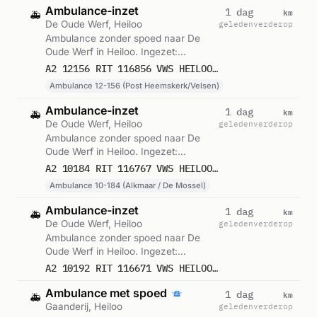
Ambulance-inzet
km
1 dag
🚑
De Oude Werf, Heiloo
geleden
verderop
Ambulance zonder spoed naar De
Oude Werf in Heiloo. Ingezet:
Ambulance 12-156 (Post
A2 12156 RIT 116856 VWS HEILOO DE OUDE WERF HEILOO
Heemskerk/Velsen). Gemeld om
Ambulance 12-156 (Post Heemskerk/Velsen)
17:40.
Ambulance-inzet
km
1 dag
🚑
De Oude Werf, Heiloo
geleden
verderop
Ambulance zonder spoed naar De
Oude Werf in Heiloo. Ingezet:
Ambulance 10-184 (Alkmaar / De
A2 10184 RIT 116767 VWS HEILOO DE OUDE WERF HEILOO
Mossel). Gemeld om 14:26.
Ambulance 10-184 (Alkmaar / De Mossel)
Ambulance-inzet
km
1 dag
🚑
De Oude Werf, Heiloo
geleden
verderop
Ambulance zonder spoed naar De
Oude Werf in Heiloo. Ingezet:
Voorwaardescheppend. Gemeld om
A2 10192 RIT 116671 VWS HEILOO DE OUDE WERF HEILOO
11:21.
Ambulance met spoed
km
1 dag
🚑
Gaanderij, Heiloo
geleden
verderop