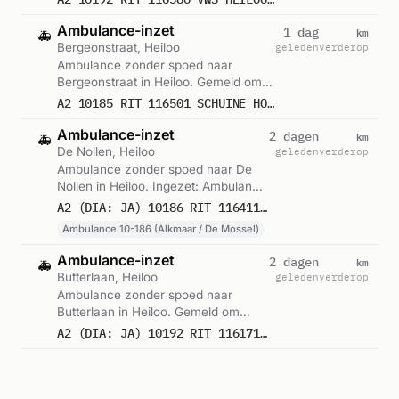
08:08.
Ambulance-inzet
km
1 dag
🚑
Bergeonstraat, Heiloo
geleden
verderop
Ambulance zonder spoed naar
Bergeonstraat in Heiloo. Gemeld om
23:43.
A2 10185 RIT 116501 SCHUINE HONDSBOSSCHELAAN BERGEONSTRAAT HEILOO
Ambulance-inzet
km
2 dagen
🚑
De Nollen, Heiloo
geleden
verderop
Ambulance zonder spoed naar De
Nollen in Heiloo. Ingezet: Ambulance
10-186 (Alkmaar / De Mossel).
A2 (DIA: JA) 10186 RIT 116411 DE NOLLEN HEILOO
Gemeld om 19:28.
Ambulance 10-186 (Alkmaar / De Mossel)
Ambulance-inzet
km
2 dagen
🚑
Butterlaan, Heiloo
geleden
verderop
Ambulance zonder spoed naar
Butterlaan in Heiloo. Gemeld om
11:36.
A2 (DIA: JA) 10192 RIT 116171 BUTTERLAAN HEILOO
Verkeersongeval
km
2 dagen
🚔
Oosterzijweg, Heiloo
geleden
verderop