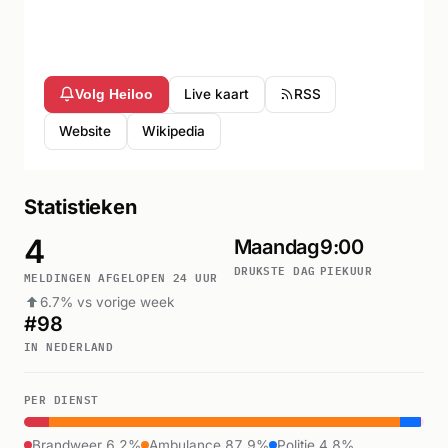
Live kaart
RSS
Volg Heiloo
Website
Wikipedia
Statistieken
4
Maandag
9:00
DRUKSTE DAG
PIEKUUR
MELDINGEN AFGELOPEN 24 UUR
6.7% vs vorige week
#98
IN NEDERLAND
PER DIENST
Brandweer 6.2%
Ambulance 87.9%
Politie 4.8%