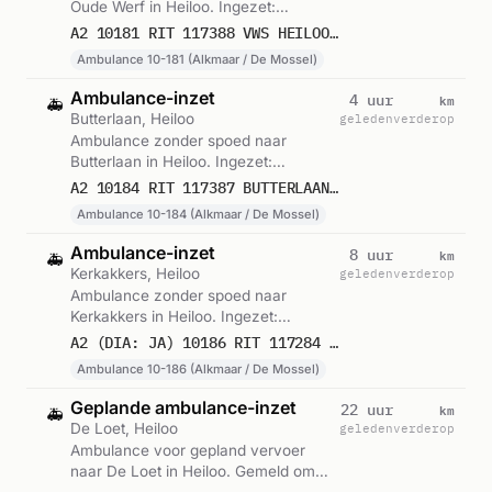
Oude Werf in Heiloo. Ingezet:
Ambulance 10-181 (Alkmaar / De
A2 10181 RIT 117388 VWS HEILOO DE OUDE WERF HEILOO
Mossel). Gemeld om 18:34.
Ambulance 10-181 (Alkmaar / De Mossel)
Ambulance-inzet
km
4 uur
🚑
Butterlaan, Heiloo
geleden
verderop
Ambulance zonder spoed naar
Butterlaan in Heiloo. Ingezet:
Ambulance 10-184 (Alkmaar / De
A2 10184 RIT 117387 BUTTERLAAN HEILOO
Mossel). Gemeld om 18:34.
Ambulance 10-184 (Alkmaar / De Mossel)
Ambulance-inzet
km
8 uur
🚑
Kerkakkers, Heiloo
geleden
verderop
Ambulance zonder spoed naar
Kerkakkers in Heiloo. Ingezet:
Ambulance 10-186 (Alkmaar / De
A2 (DIA: JA) 10186 RIT 117284 KERKAKKERS HEILOO
Mossel). Gemeld om 14:58.
Ambulance 10-186 (Alkmaar / De Mossel)
Geplande ambulance-inzet
km
22 uur
🚑
De Loet, Heiloo
geleden
verderop
Ambulance voor gepland vervoer
naar De Loet in Heiloo. Gemeld om