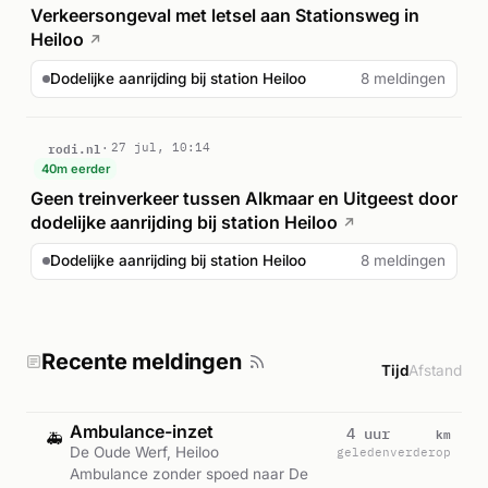
Verkeersongeval met letsel aan Stationsweg in
Heiloo
↗
Dodelijke aanrijding bij station Heiloo
8 meldingen
rodi.nl
27 jul, 10:14
40m eerder
Geen treinverkeer tussen Alkmaar en Uitgeest door
dodelijke aanrijding bij station Heiloo
↗
Dodelijke aanrijding bij station Heiloo
8 meldingen
Recente meldingen
Tijd
Afstand
Ambulance-inzet
km
4 uur
🚑
De Oude Werf, Heiloo
geleden
verderop
Ambulance zonder spoed naar De