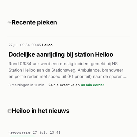
Recente pieken
27 jul · 09:34–09:45
·
Heiloo
Dodelijke aanrijding bij station Heiloo
Rond 09:34 uur werd een ernstig incident gemeld bij NS
Station Heiloo aan de Stationsweg. Ambulance, brandweer
en politie reden met spoed uit (P1 prioriteit) naar de sporen.
Volgens meerdere bronnen ging het om een dodelijke
8 meldingen in 11 min
·
24 nieuwsartikelen
40 min eerder
aanrijding met een trein. Het incident zorgde voor vervallen
treinverkeer tussen Alkmaar en Uitgeest. Een persoon is
overleden bij het ongeluk op de sporen. De hulpdiensten
waren massaal ter plaatse om het incident af te handelen. Dit
Heiloo in het nieuws
was een van de ernstigere incidenten bij het Heiloose station.
Streekstad
27 jul, 13:41