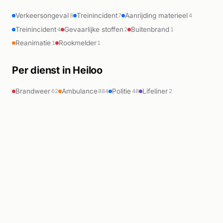
Verkeersongeval
Treinincident
Aanrijding materieel
8
7
4
Treinincident
Gevaarlijke stoffen
Buitenbrand
4
2
1
Reanimatie
Rookmelder
1
1
Per dienst in Heiloo
Brandweer
Ambulance
Politie
Lifeliner
62
884
48
2