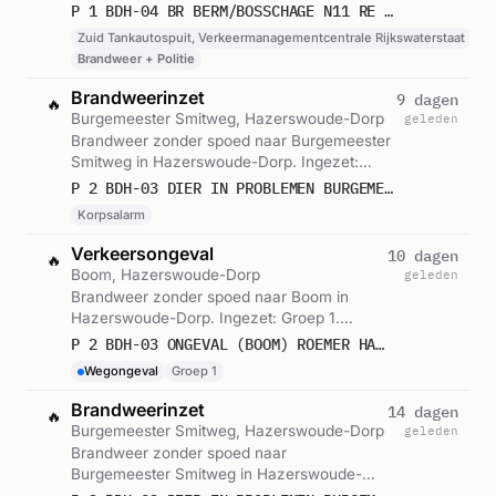
Verkeermanagementcentrale Rijkswaterstaat.
P 1 BDH-04 BR BERM/BOSSCHAGE N11 RE 3,5 HAZERSWOUDE-DORP 164230
Gemeld om 13:36.
Zuid Tankautospuit, Verkeermanagementcentrale Rijkswaterstaat
Brandweer + Politie
Brandweerinzet
9 dagen
🔥
Burgemeester Smitweg, Hazerswoude-Dorp
geleden
Brandweer zonder spoed naar Burgemeester
Smitweg in Hazerswoude-Dorp. Ingezet:
Korpsalarm. Gemeld om 11:58.
P 2 BDH-03 DIER IN PROBLEMEN BURGEMEESTER SMITWEG HAZERSWOUDE-DORP 162237
Korpsalarm
Verkeersongeval
10 dagen
🔥
Boom, Hazerswoude-Dorp
geleden
Brandweer zonder spoed naar Boom in
Hazerswoude-Dorp. Ingezet: Groep 1.
Gemeld om 20:06.
P 2 BDH-03 ONGEVAL (BOOM) ROEMER HAZERSWOUDE-DORP 162234
Wegongeval
Groep 1
Brandweerinzet
14 dagen
🔥
Burgemeester Smitweg, Hazerswoude-Dorp
geleden
Brandweer zonder spoed naar
Burgemeester Smitweg in Hazerswoude-
Dorp. Ingezet: Korpsalarm. Gemeld om