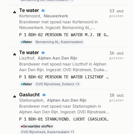
Te water
13 uur
🔥
Kortenoord,
Nieuwerkerk
geleden
Brandweer met spoed naar Kortenoord in
Nieuwerkerk. Ingezet: Bemanning AL,
Kazernealarm. Gemeld om 14:22.
P 1 BDH-02 PERSOON TE WATER M.J. DE GROOT TRANSPORT BV KORTENOORD NIEUWERKERK AD IJSSEL 162212
Water
Bemanning AL, Kazernealarm
Te water
16 uur
🔥
Liszthof,
Alphen Aan Den Rijn
geleden
Brandweer met spoed naar Liszthof in Alphen
Aan Den Rijn. Ingezet: OVD Rijnstreek, Duikers,
Korpsalarm en 2 andere eenheden. Gemeld
P 1 BDH-02 PERSOON TE WATER LISZTHOF ALPHEN AAN DEN RIJN 162210 162252 169193 162232
om 11:16.
Water
OVD Rijnstreek, Duikers +3
Gaslucht
18 uur
🔥
Stationsplein,
Alphen Aan Den Rijn
geleden
Brandweer met spoed naar Stationsplein in
Alphen Aan Den Rijn. Ingezet: OVD Rijnstreek,
Kazernealarm, Kazernealarm. Let op: incident
P 1 BDH-01 STANK/HIND. LUCHT (GASLUCHT) (BINNEN) STATIONSPLEIN ALPHEN AAN DEN RIJN 169193 162233
met gevaarlijke stoffen. Gemeld om 09:21.
Gevaarlijke stoffen
OVD Rijnstreek, Kazernealarm +1