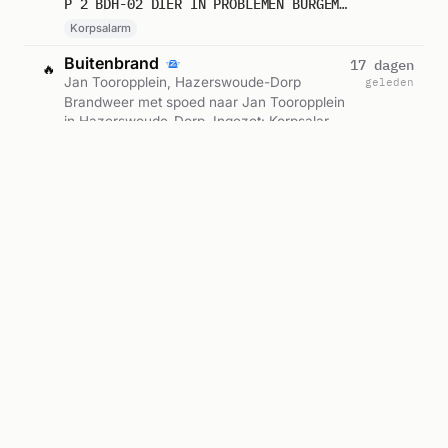
P 2 BDH-02 DIER IN PROBLEMEN BURGEMEESTER SMITWEG HAZERSWOUDE-DORP 162237
09:45.
Korpsalarm
Buitenbrand
17 dagen
🔥
Jan Tooropplein, Hazerswoude-Dorp
geleden
Brandweer met spoed naar Jan Tooropplein
in Hazerswoude-Dorp. Ingezet: Korpsalarm.
Gemeld om 13:59.
P 1 BDH-01 BR BUITEN JAN TOOROPPLEIN HAZERSWOUDE-DORP 162237
Korpsalarm
Medisch
32 dagen
🚁
Duitslandlaan, Hazerswoude-Dorp
geleden
Traumahelikopter met spoed naar
Duitslandlaan 2391PC in Hazerswoude-
Dorp. Ingezet: LifeLiner 2. Gemeld om
A1 (DIA: JA) AMBU 17992 DUITSLANDLAAN 2391PC HAZERSWOUDE-DORP HAZDRP BON 103432
08:21.
LifeLiner 2
Medisch
32 dagen
🚁
Ndlaan, Hazerswoude-Dorp
geleden
Traumahelikopter met spoed naar Ndlaan
2391PC in Hazerswoude-Dorp. Ingezet:
Direct Inzetbare Ambulance. Gemeld om
A1 DIA: JA @MBU 1692 UI4SL!NDLAAN 2391PC HAZERSWOUDE-DORP HAZDRP BON 103432
08:21.