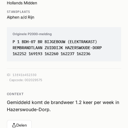
Hollands Midden
STANDPLAATS
Alphen a/d Rijn
Originele P2000-melding
P 1 BDH-07 BR BIJGEBOUW (ELEKTRAKAST)
REMBRANDTLAAN ZUIDDIJK HAZERSWOUDE-DORP
162252 169193 162260 162237 162236
ID:
13f41b452330
Capcode: 002029575
CONTEXT
Gemiddeld komt de brandweer 1.2 keer per week in
Hazerswoude-Dorp.
Delen