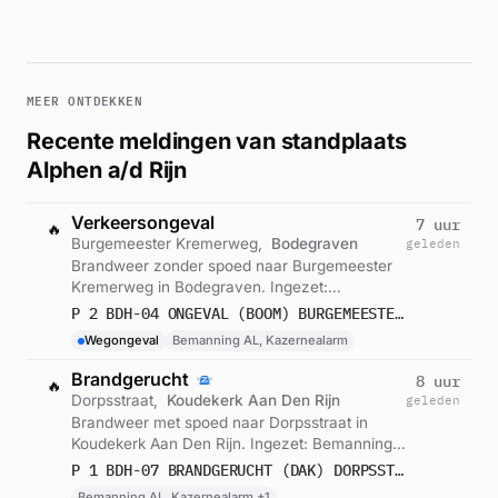
MEER ONTDEKKEN
Recente meldingen van standplaats
Alphen a/d Rijn
Verkeersongeval
7 uur
🔥
Burgemeester Kremerweg,
Bodegraven
geleden
Brandweer zonder spoed naar Burgemeester
Kremerweg in Bodegraven. Ingezet:
Bemanning AL, Kazernealarm. Gemeld om
P 2 BDH-04 ONGEVAL (BOOM) BURGEMEESTER KREMERWEG BODEGRAVEN 162252
20:21.
Wegongeval
Bemanning AL, Kazernealarm
Brandgerucht
8 uur
🔥
Dorpsstraat,
Koudekerk Aan Den Rijn
geleden
Brandweer met spoed naar Dorpsstraat in
Koudekerk Aan Den Rijn. Ingezet: Bemanning
AL, Kazernealarm, Korpsalarm. Gemeld om
P 1 BDH-07 BRANDGERUCHT (DAK) DORPSSTRAAT KOUDEKERK AAN DEN RIJN 162252 169235
19:18.
Bemanning AL, Kazernealarm +1