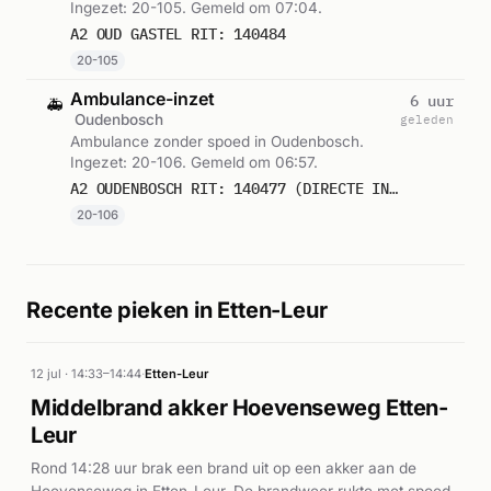
Ingezet: 20-105. Gemeld om 07:04.
A2 OUD GASTEL RIT: 140484
20-105
Ambulance-inzet
6 uur
🚑
Oudenbosch
geleden
Ambulance zonder spoed in Oudenbosch.
Ingezet: 20-106. Gemeld om 06:57.
A2 OUDENBOSCH RIT: 140477 (DIRECTE INZET: JA)
20-106
Recente pieken in Etten-Leur
12 jul · 14:33–14:44
·
Etten-Leur
Middelbrand akker Hoevenseweg Etten-
Leur
Rond 14:28 uur brak een brand uit op een akker aan de
Hoevenseweg in Etten-Leur. De brandweer rukte met spoed