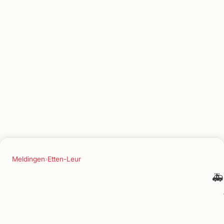
Meldingen
›
Etten-Leur
🚑