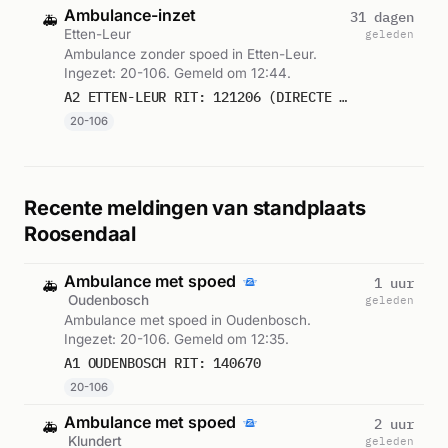
Ambulance-inzet
31 dagen
🚑
Etten-Leur
geleden
Ambulance zonder spoed in Etten-Leur.
Ingezet: 20-106. Gemeld om 12:44.
A2 ETTEN-LEUR RIT: 121206 (DIRECTE INZET: JA)
20-106
Recente meldingen van standplaats
Roosendaal
Ambulance met spoed
1 uur
🚑
Oudenbosch
geleden
Ambulance met spoed in Oudenbosch.
Ingezet: 20-106. Gemeld om 12:35.
A1 OUDENBOSCH RIT: 140670
20-106
Ambulance met spoed
2 uur
🚑
Klundert
geleden