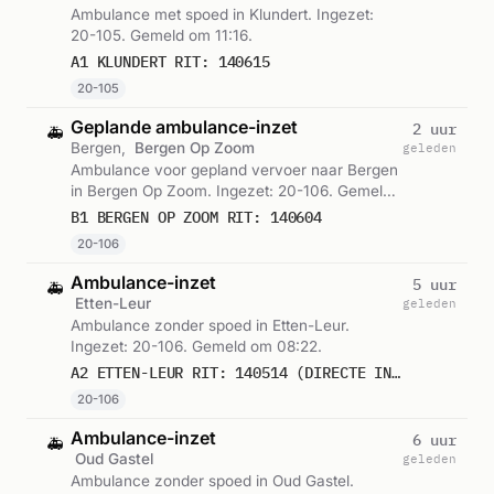
Ambulance met spoed in Klundert. Ingezet:
20-105. Gemeld om 11:16.
A1 KLUNDERT RIT: 140615
20-105
Geplande ambulance-inzet
2 uur
🚑
Bergen,
Bergen Op Zoom
geleden
Ambulance voor gepland vervoer naar Bergen
in Bergen Op Zoom. Ingezet: 20-106. Gemeld
om 11:00.
B1 BERGEN OP ZOOM RIT: 140604
20-106
Ambulance-inzet
5 uur
🚑
Etten-Leur
geleden
Ambulance zonder spoed in Etten-Leur.
Ingezet: 20-106. Gemeld om 08:22.
A2 ETTEN-LEUR RIT: 140514 (DIRECTE INZET: JA)
20-106
Ambulance-inzet
6 uur
🚑
Oud Gastel
geleden
Ambulance zonder spoed in Oud Gastel.