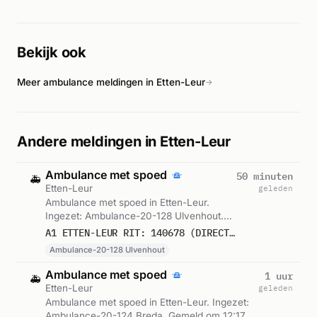
geroepen met prioriteit A1. Volgens BN DeStem ging het om
een gaslekkage op de Hobodreef. De exacte omvang van het
incident en het aantal betrokkenen is niet uit de beschikbare
Bekijk ook
bronnen op te maken.
Meer ambulance meldingen in Etten-Leur
→
Andere meldingen in Etten-Leur
Ambulance met spoed
50 minuten
🚑
Etten-Leur
geleden
Ambulance met spoed in Etten-Leur.
Ingezet: Ambulance-20-128 Ulvenhout.
Gemeld om 12:46.
A1 ETTEN-LEUR RIT: 140678 (DIRECTE INZET: JA)
Ambulance-20-128 Ulvenhout
Ambulance met spoed
1 uur
🚑
Etten-Leur
geleden
Ambulance met spoed in Etten-Leur. Ingezet:
Ambulance-20-124 Breda. Gemeld om 12:17.