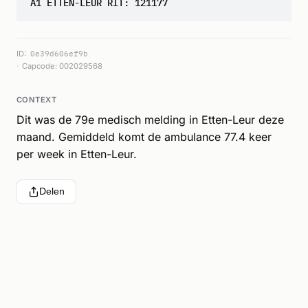
A1 ETTEN-LEUR RIT: 121177
ID:
0e39d606ef9b
Capcode: 002029568
CONTEXT
Dit was de 79e medisch melding in Etten-Leur deze
maand. Gemiddeld komt de ambulance 77.4 keer
per week in Etten-Leur.
Delen