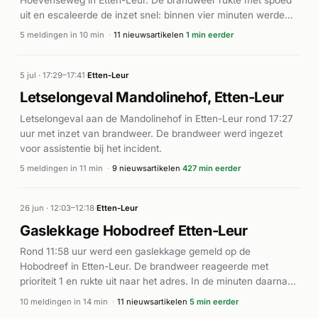
uit en escaleerde de inzet snel: binnen vier minuten werden
meerdere eenheden gealarmeerd vanwege het hoge
5 meldingen in 10 min
·
11 nieuwsartikelen
1 min eerder
uitbreidingsrisico. Volgens de nieuwsbronnen ontstond de
brand op een stuk weiland en werd de bestrijding bemoeilijkt
door de omstandigheden. De brandweer zette onder meer
5 jul · 17:29–17:41
·
Etten-Leur
een waterwerper in. De brand werd ter plaatse onder
Letselongeval Mandolinehof, Etten-Leur
controle gebracht. Er zijn geen gewonden gemeld.
Letselongeval aan de Mandolinehof in Etten-Leur rond 17:27
uur met inzet van brandweer. De brandweer werd ingezet
voor assistentie bij het incident.
5 meldingen in 11 min
·
9 nieuwsartikelen
427 min eerder
26 jun · 12:03–12:18
·
Etten-Leur
Gaslekkage Hobodreef Etten-Leur
Rond 11:58 uur werd een gaslekkage gemeld op de
Hobodreef in Etten-Leur. De brandweer reageerde met
prioriteit 1 en rukte uit naar het adres. In de minuten daarna
werden meerdere meldingen van dezelfde gaslucht
10 meldingen in 14 min
·
11 nieuwsartikelen
5 min eerder
binnengezogen, waarna ook ambulances ter plaatse werden